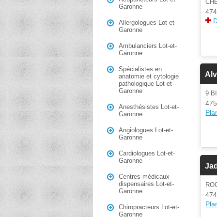
CH
Garonne
474
D
Allergologues Lot-et-
Garonne
Ambulanciers Lot-et-
Garonne
Spécialistes en
Alv
anatomie et cytologie
pathologique Lot-et-
Garonne
9 B
475
Anesthésistes Lot-et-
Plan
Garonne
Angiologues Lot-et-
Garonne
Cardiologues Lot-et-
Garonne
Jad
Centres médicaux
dispensaires Lot-et-
RO
Garonne
474
Plan
Chiropracteurs Lot-et-
Garonne