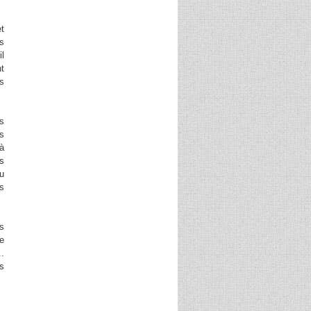
t
es
il
nt
es
us
s
 à
s
u
es
es
ne
..
ès