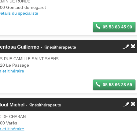
EMIN DE RONDE
Se
00 Gontaud-de-nogaret
Si vous êtes ce membre, mettez à
connecter
étails du spécialiste
jour ces informations sur votre
espace Pro.
05 53 83 45 90
entosa Guillermo
- Kinésithérapeute
IS RUE CAMILLE SAINT SAENS
20 Le Passage
 et itinéraire
05 53 96 28 69
oul Michel
- Kinésithérapeute
C DE CHABAN
00 Varès
 et itinéraire