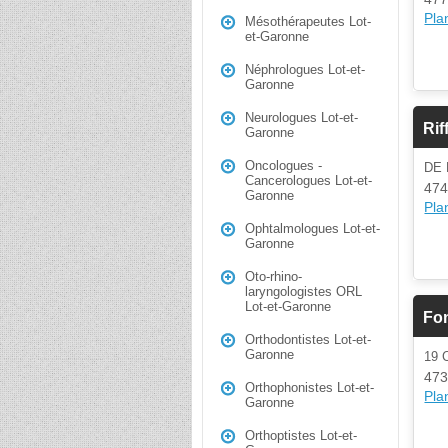
Plan
Mésothérapeutes Lot-
et-Garonne
Néphrologues Lot-et-
Garonne
Neurologues Lot-et-
Rif
Garonne
Oncologues -
DE
Cancerologues Lot-et-
474
Garonne
Plan
Ophtalmologues Lot-et-
Garonne
Oto-rhino-
laryngologistes ORL
Lot-et-Garonne
Fon
Orthodontistes Lot-et-
Garonne
19 
473
Orthophonistes Lot-et-
Plan
Garonne
Orthoptistes Lot-et-