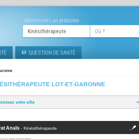
Recherchez un praticien
ITÉ
QUESTION DE SANTÉ
Garonne
NÉSITHÉRAPEUTE LOT-ET-GARONNE
fermer
at Anaïs
- Kinésithérapeute
Cette fiche est la propriété
d'un membre.