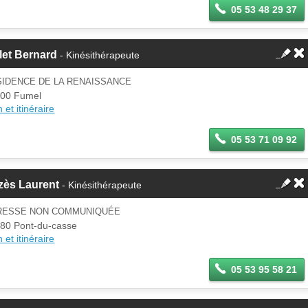
05 53 48 29 37
let Bernard
- Kinésithérapeute
SIDENCE DE LA RENAISSANCE
00 Fumel
 et itinéraire
05 53 71 09 92
zès Laurent
- Kinésithérapeute
RESSE NON COMMUNIQUÉE
80 Pont-du-casse
 et itinéraire
05 53 95 58 21