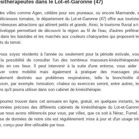
sithérapeutes dans le Lot-et-Garonne (47)
des villes comme Agen, célèbre pour ses pruneaux, ou encore Marmande, e
élicieuses tomates, le département du Lot-et-Garonne (47) offre aux tourist
breuses attractions qui attirent petits et grands. Ainsi, le tourisme fluvial a-t-
éveloppé permettant de découvrir la région au fil de l'eau, d'autres préféra
r dans les bastides et les marchés aux couleurs chatoyantes qui proposent l
ts du terroir.
ous soyez résidents à l'année ou seulement pour la période estivale, vo
la possibilité de consulter l'un des nombreux masseurs-kinésithérapeute
llés en ces lieux. Il peut intervenir à la suite d'une entorse, vous aider
ouver votre mobilité mais également à pratiquer des massages plu
alement destinés aux problèmes respiratoires, telle la bronchiolite d
isson, par exemple. Ionisation, chaleur ou exercices seront, entre autres, l
 qu'il pourra utiliser dans son cabinet de kinésithérapie.
pourrez trouver dans cet annuaire en ligne, gratuit, en quelques instants, l
onnées précises des différents cabinets de kinésithérapie du Lot-et-Garon
que nous avons référencés pour vous, par villes, que ce soit à Nérac, Fumel.
se de données de notre site est régulièrement mise à jour et d'un usage tr
, conçu pour être utilisable par tous.