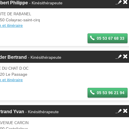
bert Philippe
- Kinésithérapeute
UTE DE RABANEL
50 Colayrac-saint-cirq
 et itinéraire
05 53 67 68 33
der Bertrand
- Kinésithérapeute
 DU CHAT D OC
20 Le Passage
 et itinéraire
05 53 96 21 94
rtrand Yvan
- Kinésithérapeute
AVENUE CARCIN
00 Casteljaloux