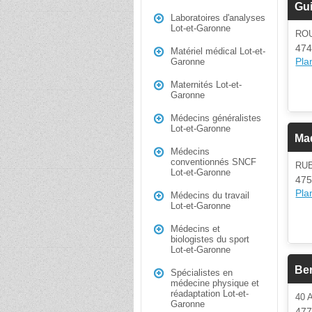
Gui
Laboratoires d'analyses
Lot-et-Garonne
RO
474
Matériel médical Lot-et-
Plan
Garonne
Maternités Lot-et-
Garonne
Médecins généralistes
Lot-et-Garonne
Ma
Médecins
conventionnés SNCF
RUE
Lot-et-Garonne
475
Plan
Médecins du travail
Lot-et-Garonne
Médecins et
biologistes du sport
Lot-et-Garonne
Be
Spécialistes en
médecine physique et
réadaptation Lot-et-
40 
Garonne
477