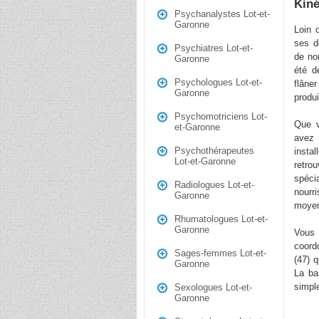
Kiné
Psychanalystes Lot-et-
Garonne
Loin 
ses d
Psychiatres Lot-et-
de nom
Garonne
été d
Psychologues Lot-et-
flâne
Garonne
produi
Psychomotriciens Lot-
Que v
et-Garonne
avez 
Psychothérapeutes
insta
Lot-et-Garonne
retr
spéci
Radiologues Lot-et-
nourr
Garonne
moyens
Rhumatologues Lot-et-
Garonne
Vous 
coord
Sages-femmes Lot-et-
(47) 
Garonne
La ba
simple
Sexologues Lot-et-
Garonne