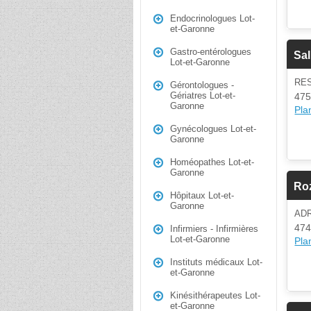
Endocrinologues Lot-
et-Garonne
Gastro-entérologues
Sal
Lot-et-Garonne
RE
Gérontologues -
Gériatres Lot-et-
475
Garonne
Plan
Gynécologues Lot-et-
Garonne
Homéopathes Lot-et-
Garonne
Ro
Hôpitaux Lot-et-
Garonne
AD
474
Infirmiers - Infirmières
Lot-et-Garonne
Plan
Instituts médicaux Lot-
et-Garonne
Kinésithérapeutes Lot-
et-Garonne