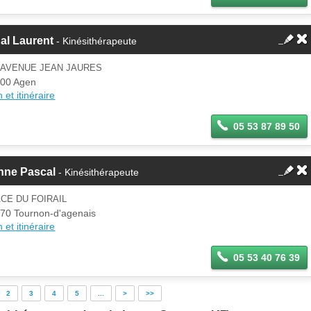
al Laurent
- Kinésithérapeute
 AVENUE JEAN JAURES
00 Agen
 et itinéraire
05 53 87 89 50
nne Pascal
- Kinésithérapeute
CE DU FOIRAIL
70 Tournon-d'agenais
 et itinéraire
05 53 40 76 39
2
3
4
5
...
>
>>