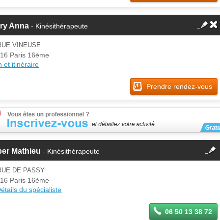
rry Anna
- Kinésithérapeute
RUE VINEUSE
16 Paris 16ème
 et itinéraire
Prendre rendez-vous
fermer
ber Mathieu
- Kinésithérapeute
Cette fiche est la propriété
d'un membre.
RUE DE PASSY
Se
16 Paris 16ème
Si vous êtes ce membre, mettez à
connecter
étails du spécialiste
jour ces informations sur votre
espace Pro.
06 50 13 38 72