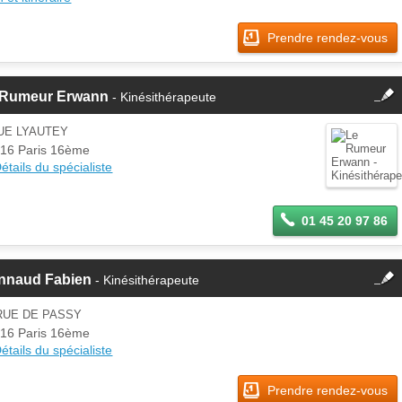
Prendre rendez-vous
fermer
 Rumeur Erwann
- Kinésithérapeute
Cette fiche est la propriété
d'un membre.
UE LYAUTEY
Se
16 Paris 16ème
Si vous êtes ce membre, mettez à
connecter
étails du spécialiste
jour ces informations sur votre
espace Pro.
01 45 20 97 86
fermer
nnaud Fabien
- Kinésithérapeute
Cette fiche est la propriété
d'un membre.
RUE DE PASSY
Se
16 Paris 16ème
Si vous êtes ce membre, mettez à
connecter
étails du spécialiste
jour ces informations sur votre
espace Pro.
Prendre rendez-vous