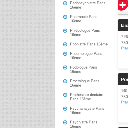
Pédopsychiatre Paris
16ème
Pharmacie Paris
16ème
Iai
Phlébologue Paris
16ème
7 R
750
Phoniatre Paris 16ème
Plan
Pneumologue Paris
16ème
Podologue Paris
16ème
Po
Proctologue Paris
16ème
140
Prothésiste dentaire
750
Paris 16ème
Plan
Psychanalyste Paris
16ème
Psychiatre Paris
16ème