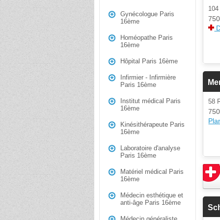
104
Gynécologue Paris
750
16ème
D
Homéopathe Paris
16ème
Hôpital Paris 16ème
Infirmier - Infirmière
Mer
Paris 16ème
Institut médical Paris
58 
16ème
750
Plan
Kinésithérapeute Paris
16ème
Laboratoire d'analyse
Paris 16ème
Matériel médical Paris
16ème
Médecin esthétique et
anti-âge Paris 16ème
Sch
Médecin généraliste