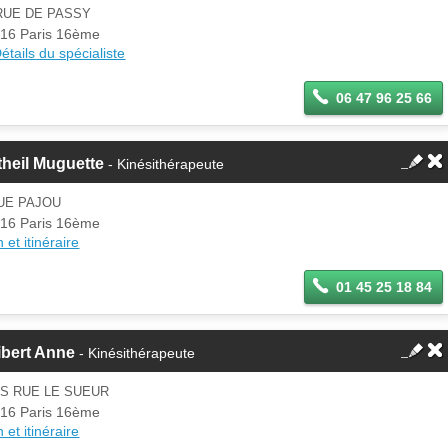
d'un membre.
RUE DE PASSY
Se
16 Paris 16ème
Si vous êtes ce membre, mettez à
connecter
étails du spécialiste
jour ces informations sur votre
espace Pro.
06 47 96 25 66
heil Muguette
- Kinésithérapeute
UE PAJOU
16 Paris 16ème
 et itinéraire
01 45 25 18 84
ibert Anne
- Kinésithérapeute
IS RUE LE SUEUR
16 Paris 16ème
 et itinéraire