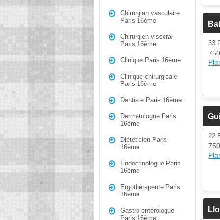
Chirurgien vasculaire
Paris 16ème
Bal
Chirurgien visceral
33 
Paris 16ème
750
Clinique Paris 16ème
Plan
Clinique chirurgicale
Paris 16ème
Dentiste Paris 16ème
Gu
Dermatologue Paris
16ème
22
Diététicien Paris
750
16ème
Plan
Endocrinologue Paris
16ème
Ergothérapeute Paris
16ème
Llo
Gastro-entérologue
Paris 16ème