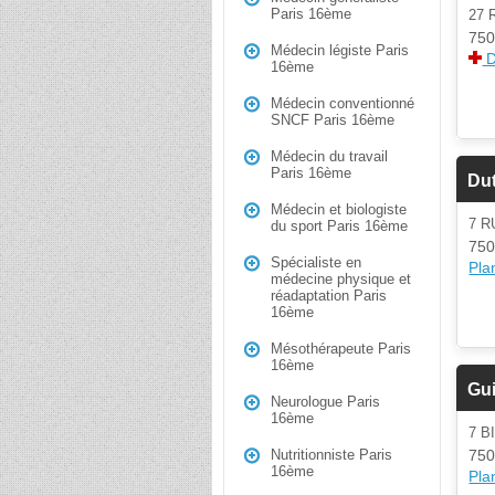
Paris 16ème
27 
750
Médecin légiste Paris
D
16ème
Médecin conventionné
SNCF Paris 16ème
Médecin du travail
Paris 16ème
Dut
Médecin et biologiste
7 R
du sport Paris 16ème
750
Spécialiste en
Plan
médecine physique et
réadaptation Paris
16ème
Mésothérapeute Paris
16ème
Gu
Neurologue Paris
16ème
7 B
750
Nutritionniste Paris
16ème
Plan