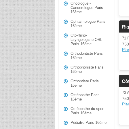
Oncologue -
Cancerologue Paris
16ème
Ophtalmologue Paris
16ème
Riq
Oto-rhino-
71 
laryngologiste ORL
750
Paris 16ème
Plan
Orthodontiste Paris
16ème
Orthophoniste Paris
16ème
Côt
Orthoptiste Paris
16ème
73 
Ostéopathe Paris
750
16ème
Plan
Ostéopathe du sport
Paris 16ème
Pédiatre Paris 16ème