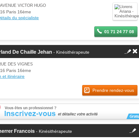
d'un membre.
 AVENUE VICTOR HUGO
Se
16 Paris 16ème
Si vous êtes ce membre, mettez à
connecter
étails du spécialiste
jour ces informations sur votre
espace Pro.
01 71 24 77 08
land De Chaille Jehan
- Kinésithérapeute
RUE DES VIGNES
16 Paris 16ème
 et itinéraire
Prendre rendez-vous
fermer
errer Francois
- Kinésithérapeute
Cette fiche est la propriété