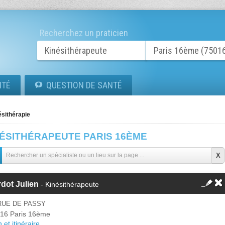
Recherchez un praticien
ITÉ
QUESTION DE SANTÉ
ésithérapie
NÉSITHÉRAPEUTE PARIS 16ÈME
dot Julien
- Kinésithérapeute
RUE DE PASSY
16 Paris 16ème
 et itinéraire