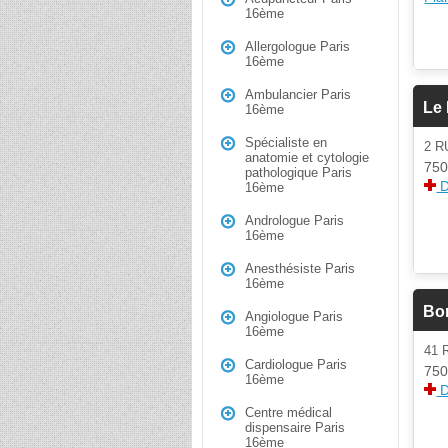
16ème
Allergologue Paris
16ème
Ambulancier Paris
Le
16ème
Spécialiste en
2 R
anatomie et cytologie
750
pathologique Paris
D
16ème
Andrologue Paris
16ème
Anesthésiste Paris
16ème
Bo
Angiologue Paris
16ème
41 
Cardiologue Paris
750
16ème
D
Centre médical
dispensaire Paris
16ème