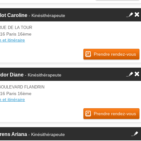
lot Caroline
- Kinésithérapeute
RUE DE LA TOUR
16 Paris 16ème
 et itinéraire
Prendre rendez-vous
idor Diane
- Kinésithérapeute
 BOULEVARD FLANDRIN
16 Paris 16ème
 et itinéraire
Prendre rendez-vous
fermer
rens Ariana
- Kinésithérapeute
Cette fiche est la propriété