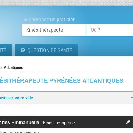
Recherchez un praticien
ITÉ
QUESTION DE SANTÉ
s-Atlantiques
NÉSITHÉRAPEUTE PYRÉNÉES-ATLANTIQUES
fermer
arles Emmanuelle
- Kinésithérapeute
Cette fiche est la propriété
d'un membre.