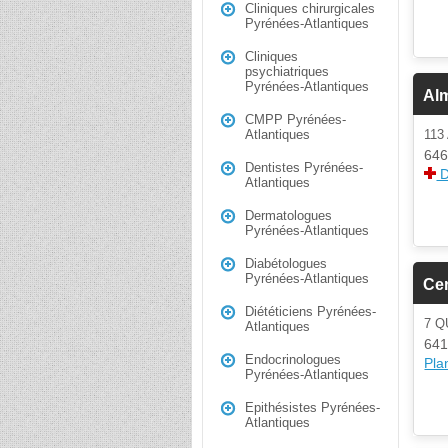
Cliniques chirurgicales
Pyrénées-Atlantiques
Cliniques
psychiatriques
Pyrénées-Atlantiques
Al
CMPP Pyrénées-
113
Atlantiques
646
Dentistes Pyrénées-
D
Atlantiques
Dermatologues
Pyrénées-Atlantiques
Diabétologues
Pyrénées-Atlantiques
Cen
Diététiciens Pyrénées-
7 Q
Atlantiques
641
Endocrinologues
Plan
Pyrénées-Atlantiques
Epithésistes Pyrénées-
Atlantiques