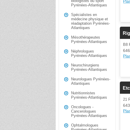
biologistes du sport
Plan
Pyrénées-Atlantiques
Spécialistes en
médecine physique et
réadaptation Pyrénées-
Atlantiques
Rig
Mésothérapeutes
Pyrénées-Atlantiques
B8
646
Néphrologues
Pyrénées-Atlantiques
Plan
Neurochirurgiens
Pyrénées-Atlantiques
Neurologues Pyrénées-
Atlantiques
Et
Nutritionnistes
Pyrénées-Atlantiques
21 
643
Oncologues -
Plan
Cancerologues
Pyrénées-Atlantiques
Ophtalmologues
Pyrénées-Atlantiques