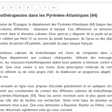
2
3
4
5
...
>
>>
sithérapeutes dans les Pyrénées-Atlantiques (64)
ortes de l'Espagne, le département des Pyrénées-Atlantiques (64) baigne da
cultures différentes : béarnaise et basque. Ces différences se retrouve
ment dans le domaine culinaire. Ainsi peut-on y déguster de la poule au p
e célèbre par Henri IV ou encore du poulet basquaise, de l'axoa ou des pla
entés de piment d'Espelette, spécialité du pays basque français.
mbreux cabinets de kinésithérapie ont choisi de s'implanter dans c
fique département aux couleurs chatoyantes. Utilisant des massage
és, les masseurs-kinésithérapeutes aident leurs patients à retrouver confort 
ité. Que vous veniez à eux munis d'une prescription médicale de votr
in référent ou de votre propre chef, ils établissent un programme adapté
e cas.
 annuaire en ligne vous propose d'accéder gratuitement et en quelques cli
ment aux coordonnées de contact des différents cabinets de kinésithérap
yrénées-Atlantiques (64). Nous les avons recensés avec le plus grand soi
 par ville afin de faciliter vos recherches. Notre riche base de données e
ièrement mise à jour. Que vous demeuriez à Bayonne, Biarritz ou Orthez, vo
erez désormais rapidement celui qui vous convient.