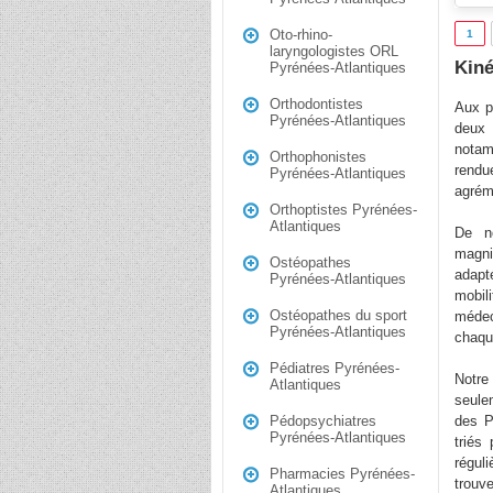
Oto-rhino-
1
laryngologistes ORL
Kiné
Pyrénées-Atlantiques
Orthodontistes
Aux p
Pyrénées-Atlantiques
deux 
notam
Orthophonistes
rendu
Pyrénées-Atlantiques
agrém
Orthoptistes Pyrénées-
Atlantiques
De no
magni
Ostéopathes
adapt
Pyrénées-Atlantiques
mobil
Ostéopathes du sport
médec
Pyrénées-Atlantiques
chaqu
Pédiatres Pyrénées-
Notre
Atlantiques
seule
des P
Pédopsychiatres
Pyrénées-Atlantiques
triés
régul
Pharmacies Pyrénées-
trouv
Atlantiques