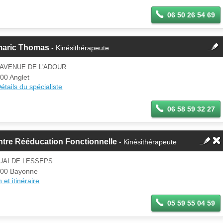
06 50 26 54 69
fermer
maric Thomas
- Kinésithérapeute
Cette fiche est la propriété
d'un membre.
 AVENUE DE L'ADOUR
Se
00 Anglet
Si vous êtes ce membre, mettez à
connecter
étails du spécialiste
jour ces informations sur votre
espace Pro.
06 58 59 32 27
tre Rééducation Fonctionnelle
- Kinésithérapeute
UAI DE LESSEPS
00 Bayonne
 et itinéraire
05 59 55 04 59