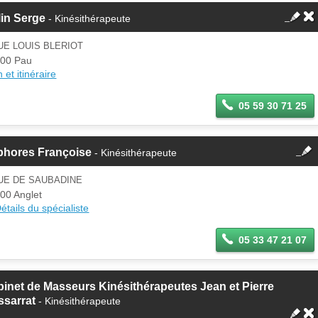
in Serge
- Kinésithérapeute
UE LOUIS BLERIOT
00 Pau
 et itinéraire
05 59 30 71 25
fermer
phores Françoise
- Kinésithérapeute
Cette fiche est la propriété
d'un membre.
UE DE SAUBADINE
Se
00 Anglet
Si vous êtes ce membre, mettez à
connecter
étails du spécialiste
jour ces informations sur votre
espace Pro.
05 33 47 21 07
inet de Masseurs Kinésithérapeutes Jean et Pierre
ssarrat
- Kinésithérapeute