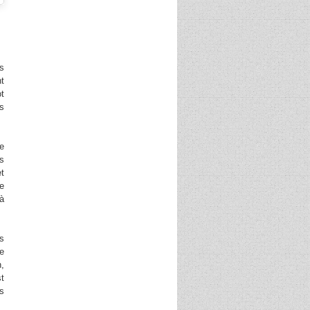
ns
nt
ot
ts
e
s
et
e
 à
cs
ie
n,
st
us