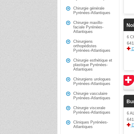
Chirurgie générale
Pyrénées-Atlantiques
Chirurgie maxillo-
Noi
faciale Pyrénées-
Atlantiques
6 
Chirurgiens
641
orthopédistes
D
Pyrénées-Atlantiques
Chirurgie esthétique et
plastique Pyrénées-
Atlantiques
Chirurgiens urologues
Pyrénées-Atlantiques
Chirurgie vasculaire
Pyrénées-Atlantiques
Bur
Chirurgie viscerale
Pyrénées-Atlantiques
6 
641
Cliniques Pyrénées-
D
Atlantiques