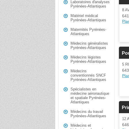
Laboratoires d'analyses
Pyrénées-Atlantiques
8 
641
Matériel médical
Pyrénées-Atlantiques
Plan
Maternités Pyrénées-
Atlantiques
Médecins généralistes
Pyrénées-Atlantiques
Pou
Médecins légistes
Pyrénées-Atlantiques
5 R
643
Médecins
conventionnés SNCF
Plan
Pyrénées-Atlantiques
Spécialistes en
médecine aéronautique
et spatiale Pyrénées-
Atlantiques
Pri
Médecins du travail
Pyrénées-Atlantiques
12 
646
Médecins et