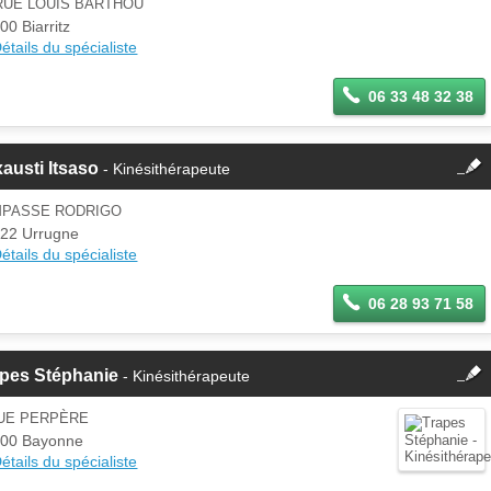
RUE LOUIS BARTHOU
Se
00 Biarritz
Si vous êtes ce membre, mettez à
connecter
étails du spécialiste
jour ces informations sur votre
espace Pro.
06 33 48 32 38
fermer
xausti Itsaso
- Kinésithérapeute
Cette fiche est la propriété
d'un membre.
IMPASSE RODRIGO
Se
22 Urrugne
Si vous êtes ce membre, mettez à
connecter
étails du spécialiste
jour ces informations sur votre
espace Pro.
06 28 93 71 58
fermer
apes Stéphanie
- Kinésithérapeute
Cette fiche est la propriété
d'un membre.
RUE PERPÈRE
Se
00 Bayonne
Si vous êtes ce membre, mettez à
connecter
étails du spécialiste
jour ces informations sur votre
espace Pro.