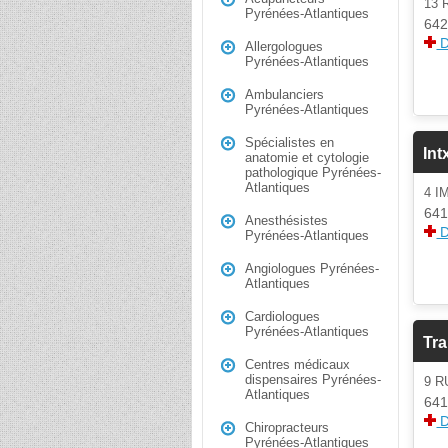
13 
Pyrénées-Atlantiques
642
D
Allergologues
Pyrénées-Atlantiques
Ambulanciers
Pyrénées-Atlantiques
Spécialistes en
Int
anatomie et cytologie
pathologique Pyrénées-
Atlantiques
4 
641
Anesthésistes
D
Pyrénées-Atlantiques
Angiologues Pyrénées-
Atlantiques
Cardiologues
Pyrénées-Atlantiques
Tr
Centres médicaux
dispensaires Pyrénées-
9 
Atlantiques
641
D
Chiropracteurs
Pyrénées-Atlantiques