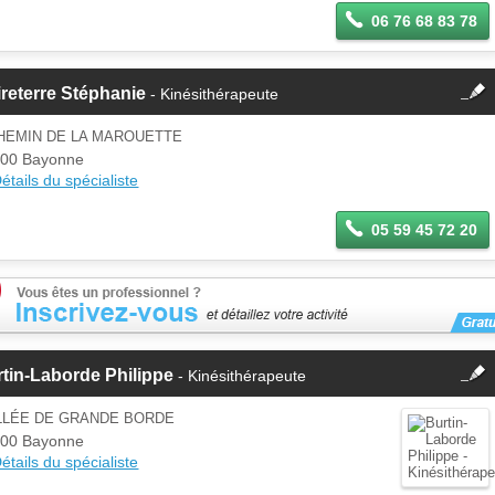
06 76 68 83 78
fermer
reterre Stéphanie
- Kinésithérapeute
Cette fiche est la propriété
d'un membre.
CHEMIN DE LA MAROUETTE
Se
00 Bayonne
Si vous êtes ce membre, mettez à
connecter
étails du spécialiste
jour ces informations sur votre
espace Pro.
05 59 45 72 20
fermer
tin-Laborde Philippe
- Kinésithérapeute
Cette fiche est la propriété
d'un membre.
ALLÉE DE GRANDE BORDE
Se
00 Bayonne
Si vous êtes ce membre, mettez à
connecter
étails du spécialiste
jour ces informations sur votre
espace Pro.