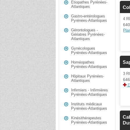
Etiopathes Pyrénées-
Atlantiques
Col
Gastro-entérologues
4 R
Pyrénées-Atlantiques
640
Plan
Gérontologues -
Gériatres Pyrénées-
Atlantiques
Gynécologues
Pyrénées-Atlantiques
Sa
Homéopathes
Pyrénées-Atlantiques
3 R
Hôpitaux Pyrénées-
646
Atlantiques
D
Infirmiers - Infirmières
Pyrénées-Atlantiques
Instituts médicaux
Pyrénées-Atlantiques
Cab
Kinésithérapeutes
Pyrénées-Atlantiques
Du