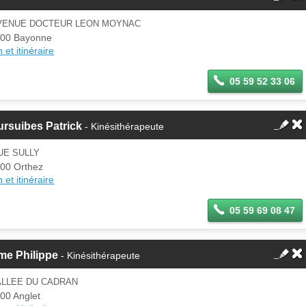
AVENUE DOCTEUR LEON MOYNAC
00 Bayonne
 et itinéraire
05 59 52 33 06
rsuibes Patrick
- Kinésithérapeute
UE SULLY
00 Orthez
 et itinéraire
05 59 69 08 47
me Philippe
- Kinésithérapeute
ALLEE DU CADRAN
00 Anglet