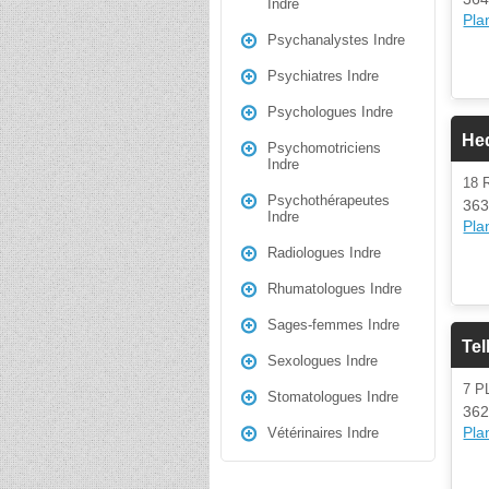
Indre
Plan
Psychanalystes Indre
Psychiatres Indre
Psychologues Indre
He
Psychomotriciens
Indre
18
Psychothérapeutes
363
Indre
Plan
Radiologues Indre
Rhumatologues Indre
Sages-femmes Indre
Tel
Sexologues Indre
7 P
Stomatologues Indre
362
Plan
Vétérinaires Indre