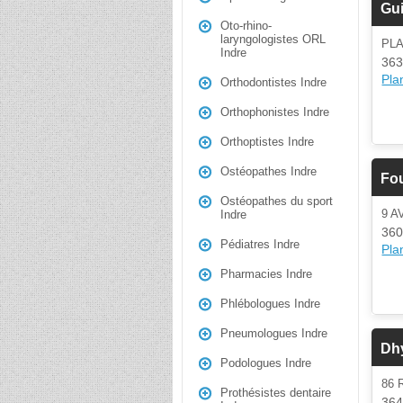
Gui
Oto-rhino-
laryngologistes ORL
PL
Indre
363
Plan
Orthodontistes Indre
Orthophonistes Indre
Orthoptistes Indre
Ostéopathes Indre
Fou
Ostéopathes du sport
9 A
Indre
360
Pédiatres Indre
Plan
Pharmacies Indre
Phlébologues Indre
Pneumologues Indre
Dhy
Podologues Indre
86 
Prothésistes dentaire
364