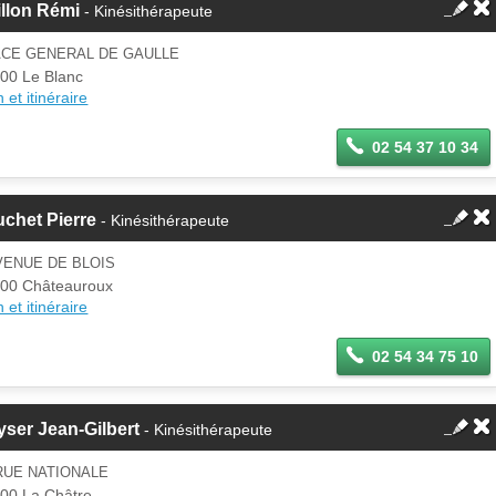
llon Rémi
- Kinésithérapeute
ACE GENERAL DE GAULLE
00 Le Blanc
 et itinéraire
02 54 37 10 34
chet Pierre
- Kinésithérapeute
VENUE DE BLOIS
00 Châteauroux
 et itinéraire
02 54 34 75 10
ser Jean-Gilbert
- Kinésithérapeute
RUE NATIONALE
00 La Châtre