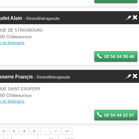
det Alain
- Kinésithérapeute
 RUE DE STRASBOURG
00 Châteauroux
 et itinéraire
02 54 34 38 46
sserre Françis
- Kinésithérapeute
RUE SAINT EXUPERY
00 Châteauroux
 et itinéraire
02 54 34 22 07
2
3
4
5
...
>
>>