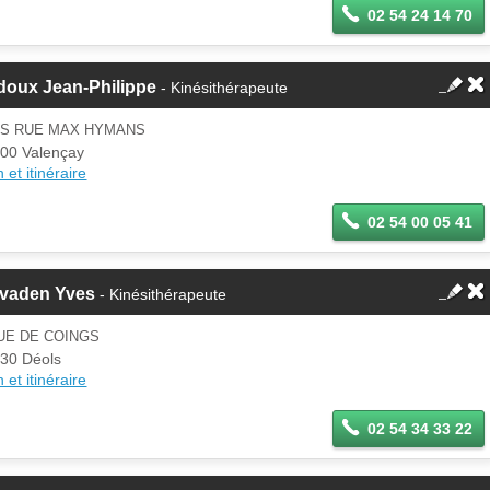
02 54 24 14 70
doux Jean-Philippe
- Kinésithérapeute
BIS RUE MAX HYMANS
00 Valençay
 et itinéraire
02 54 00 05 41
avaden Yves
- Kinésithérapeute
UE DE COINGS
30 Déols
 et itinéraire
02 54 34 33 22