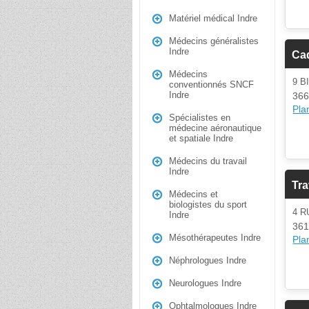
Matériel médical Indre
Médecins généralistes
Indre
Ca
Médecins
9 
conventionnés SNCF
Indre
366
Plan
Spécialistes en
médecine aéronautique
et spatiale Indre
Médecins du travail
Indre
Tr
Médecins et
biologistes du sport
4 R
Indre
361
Mésothérapeutes Indre
Plan
Néphrologues Indre
Neurologues Indre
Ophtalmologues Indre