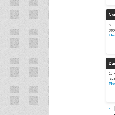
Nau
85
360
Plan
Du
16 
360
Plan
1