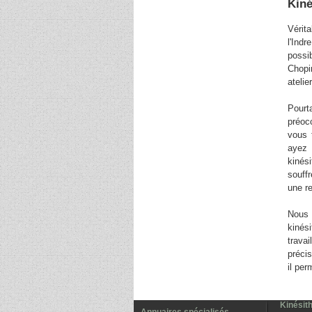
Kiné
Vérit
l'Indr
possi
Chopi
atelier
Pourt
préoc
vous 
ayez 
kinés
souffr
une r
Nous 
kinés
trava
préci
il pe
Kinésith
Annuaires spécialisés