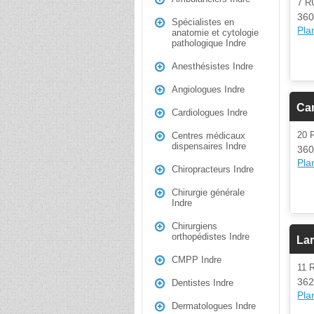
7 
360
Spécialistes en
Plan
anatomie et cytologie
pathologique Indre
Anesthésistes Indre
Angiologues Indre
Ca
Cardiologues Indre
20 
Centres médicaux
dispensaires Indre
360
Plan
Chiropracteurs Indre
Chirurgie générale
Indre
Chirurgiens
orthopédistes Indre
Lar
CMPP Indre
11 
362
Dentistes Indre
Plan
Dermatologues Indre