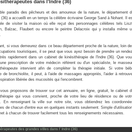
sithérapeutes dans l'Indre (36)
able paradis des pêcheurs et des amoureux de la nature, le département 
e (36) a accueilli en un temps la célèbre écrivaine George Sand à Nohant. Il e
ble de visiter la maison où elle reçut des personnages célèbres tels Lisz
n, Balzac, Flaubert ou encore le peintre Delacroix qui y installa même 
.
ant, si vous demeurez dans ce beau département proche de la nature, loin d
cupations touristiques, il se peut que vous ayez besoin de prendre un rende
très rapidement dans un cabinet de kinésithérapie de l'Indre (36). Que vo
une prescription de votre médecin référent ou d'un spécialiste, le masseu
ithérapeute intervient afin de compléter la thérapie initiale. Si votre bé
e de bronchiolite, il peut, à l'aide de massages appropriés, l'aider à retrouv
espiration libérée des mucosités qui l'encombrent.
vous proposons de trouver sur cet annuaire, en ligne, gratuit, le cabinet 
ithérapie qui vous convient, proche de votre lieu de résidence ou de vot
il. En renseignant la ville sur notre site, vous obtiendrez les coordonné
ses de chacun d'entre eux en quelques instants seulement. Simple d'utilisatio
rmet à chacun de trouver facilement tous les renseignements nécessaires.
érapeutes des grandes villes dans l' Indre (36)