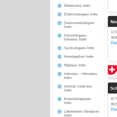
Diététiciens Indre
Endocrinologues Indre
Ne
Gastro-entérologues
Indre
11 
Gérontologues -
364
Gériatres Indre
Plan
Gynécologues Indre
Homéopathes Indre
Hôpitaux Indre
Infirmiers - Infirmières
Indre
Instituts médicaux
Sch
Indre
42 
Kinésithérapeutes
Indre
362
Plan
Laboratoires d'analyses
Indre