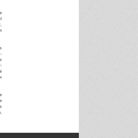
de
st
t,
un
es
z-
us
r-
bé
er
de
re
es
n,