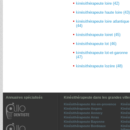
kinésithérapeute loire (42)
kinésithérapeute haute loire (43)
kinésithérapeute loire atlantique
(44)
kinésithérapeute loiret (45)
kinésithérapeute lot (46)
kinésithérapeute lot-et-garonne
(47)
kinésithérapeute lozère (48)
Annuaires spécialisés
Kinésithérapeute dans les grandes ville
Kinésithérapeute Aix-en-provence
Kinés
Kinésithérapeute Angers
Kinés
Kinésithérapeute Annecy
Kinés
Kinésithérapeute Arras
Kinés
Kinésithérapeute Bayonne
Kinési
Kinésithérapeute Bordeaux
Kinés
billan