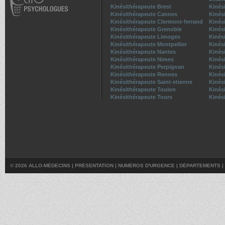
Kinésithérapeute Brest
Kinés
Kinésithérapeute Cannes
Kinés
Kinésithérapeute Clermont-ferrand
Kinés
Kinésithérapeute Grenoble
Kinési
Kinésithérapeute Limoges
Kinés
Kinésithérapeute Montpellier
Kinés
Kinésithérapeute Nantes
Kinés
Kinésithérapeute Nimes
Kinés
Kinésithérapeute Perpignan
Kinés
Kinésithérapeute Rennes
Kinés
Kinésithérapeute Saint-etienne
Kinés
Kinésithérapeute Toulon
Kinés
Kinésithérapeute Tours
Kinési
© 2026 ALLO-MÉDECINS |
PRÉSENTATION
|
NUMÉROS D'URGENCE
|
DÉPARTEMENTS
|