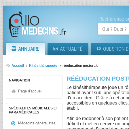
Recherchez un
ANNUAIRE
ACTUALITÉ
QUESTION D
Accueil
Kinésithérapeute
rééducation posturale
RÉÉDUCATION POS
NAVIGATION
Le kinésithérapeute joue un rô
Page d'accueil
patient ayant subi une opérati
d'un accident. Grâce à cet ann
accessibles en quelques clics, 
établi.
SPÉCIALITÉS MÉDICALES ET
PARAMÉDICALES
Afin de redonner à son patient 
Médecins généralistes
définit et met en oeuvre un p
comprennent d'abord des mass