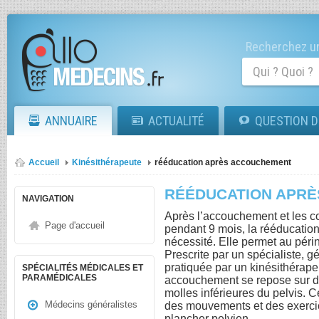
Recherchez un
ANNUAIRE
ACTUALITÉ
QUESTION D
Accueil
Kinésithérapeute
rééducation après accouchement
RÉÉDUCATION APR
NAVIGATION
Après l’accouchement et les c
Page d'accueil
pendant 9 mois, la rééducati
nécessité. Elle permet au péri
Prescrite par un spécialiste, 
pratiquée par un kinésithérape
SPÉCIALITÉS MÉDICALES ET
PARAMÉDICALES
accouchement se repose sur de
molles inférieures du pelvis. 
Médecins généralistes
des mouvements et des exerci
plancher pelvien.