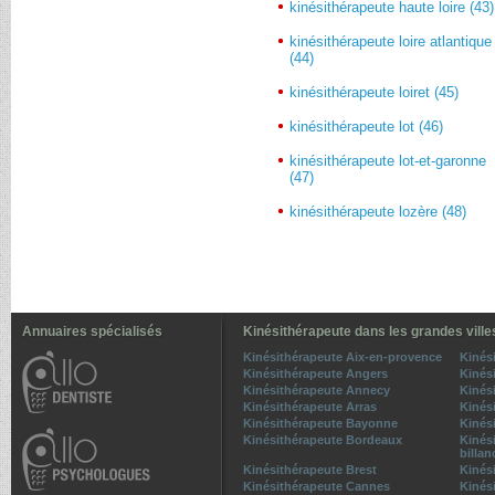
kinésithérapeute haute loire (43)
kinésithérapeute loire atlantique
(44)
kinésithérapeute loiret (45)
kinésithérapeute lot (46)
kinésithérapeute lot-et-garonne
(47)
kinésithérapeute lozère (48)
Annuaires spécialisés
Kinésithérapeute dans les grandes ville
Kinésithérapeute Aix-en-provence
Kinés
Kinésithérapeute Angers
Kinés
Kinésithérapeute Annecy
Kinés
Kinésithérapeute Arras
Kinés
Kinésithérapeute Bayonne
Kinési
Kinésithérapeute Bordeaux
Kinés
billan
Kinésithérapeute Brest
Kinés
Kinésithérapeute Cannes
Kinés