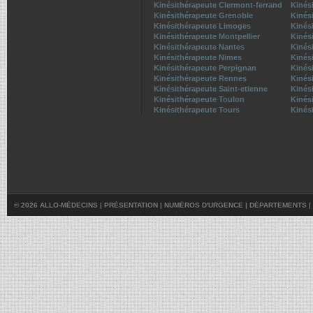
Kinésithérapeute Clermont-ferrand
Kinés
Kinésithérapeute Grenoble
Kinési
Kinésithérapeute Limoges
Kinés
Kinésithérapeute Montpellier
Kinés
Kinésithérapeute Nantes
Kinés
Kinésithérapeute Nimes
Kinés
Kinésithérapeute Perpignan
Kinés
Kinésithérapeute Rennes
Kinés
Kinésithérapeute Saint-etienne
Kinés
Kinésithérapeute Toulon
Kinés
Kinésithérapeute Tours
Kinési
© 2026 ALLO-MÉDECINS |
PRÉSENTATION
|
NUMÉROS D'URGENCE
|
DÉPARTEMENTS
|