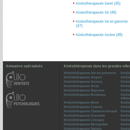
kinésithérapeute loiret (45)
kinésithérapeute lot (46)
kinésithérapeute lot-et-garonne
(47)
kinésithérapeute lozère (48)
Annuaires spécialisés
Kinésithérapeute dans les grandes ville
Kinésithérapeute Aix-en-provence
Kinés
Kinésithérapeute Angers
Kinés
Kinésithérapeute Annecy
Kinés
Kinésithérapeute Arras
Kinés
Kinésithérapeute Bayonne
Kinési
Kinésithérapeute Bordeaux
Kinés
billan
Kinésithérapeute Brest
Kinés
Kinésithérapeute Cannes
Kinés
Kinésithérapeute Clermont-ferrand
Kinés
Kinésithérapeute Grenoble
Kinési
Kinésithérapeute Limoges
Kinés
Kinésithérapeute Montpellier
Kinés
Kinésithérapeute Nantes
Kinés