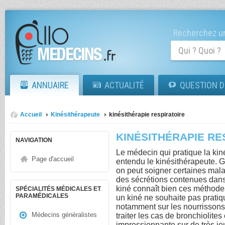
Recherchez un
ANNUAIRE
ACTUALITÉ
QUESTION D
Accueil
Kinésithérapeute
kinésithérapie respiratoire
KINÉSITHÉRAPIE RE
NAVIGATION
Le médecin qui pratique la kiné
Page d'accueil
entendu le kinésithérapeute. Gr
on peut soigner certaines mal
des sécrétions contenues dans
kiné connaît bien ces méthodes
SPÉCIALITÉS MÉDICALES ET
PARAMÉDICALES
un kiné ne souhaite pas pratiqu
notamment sur les nourrissons. 
Médecins généralistes
traiter les cas de bronchiolite
impressionnante sur de très je