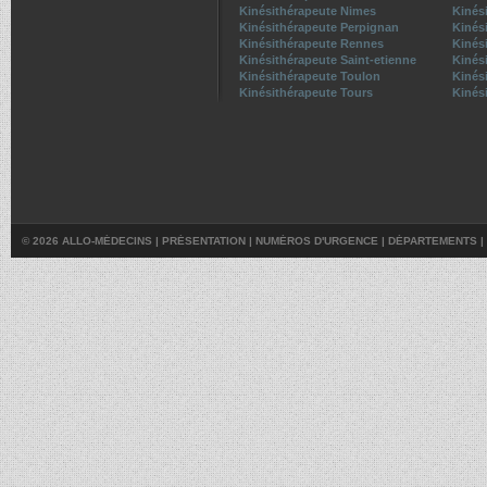
Kinésithérapeute Nimes
Kinés
Kinésithérapeute Perpignan
Kinés
Kinésithérapeute Rennes
Kinés
Kinésithérapeute Saint-etienne
Kinés
Kinésithérapeute Toulon
Kinés
Kinésithérapeute Tours
Kinési
© 2026 ALLO-MÉDECINS |
PRÉSENTATION
|
NUMÉROS D'URGENCE
|
DÉPARTEMENTS
|