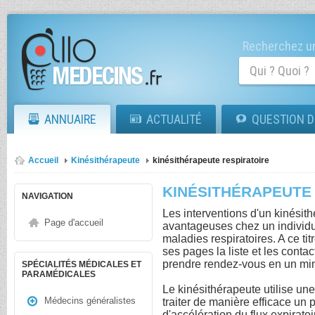
Recherchez un
ANNUAIRE
ACTUALITÉ
QUESTION D
Accueil
Kinésithérapeute
kinésithérapeute respiratoire
KINÉSITHÉRAPEUTE
NAVIGATION
Les interventions d'un kinésith
Page d'accueil
avantageuses chez un individu 
maladies respiratoires. A ce ti
ses pages la liste et les conta
prendre rendez-vous en un m
SPÉCIALITÉS MÉDICALES ET
PARAMÉDICALES
Le kinésithérapeute utilise un
Médecins généralistes
traiter de manière efficace un 
d'accélération du flux expirato