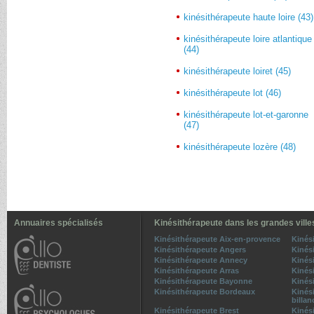
kinésithérapeute haute loire (43)
kinésithérapeute loire atlantique
(44)
kinésithérapeute loiret (45)
kinésithérapeute lot (46)
kinésithérapeute lot-et-garonne
(47)
kinésithérapeute lozère (48)
Annuaires spécialisés
Kinésithérapeute dans les grandes ville
Kinésithérapeute Aix-en-provence
Kinés
Kinésithérapeute Angers
Kinés
Kinésithérapeute Annecy
Kinés
Kinésithérapeute Arras
Kinés
Kinésithérapeute Bayonne
Kinési
Kinésithérapeute Bordeaux
Kinés
billan
Kinésithérapeute Brest
Kinés