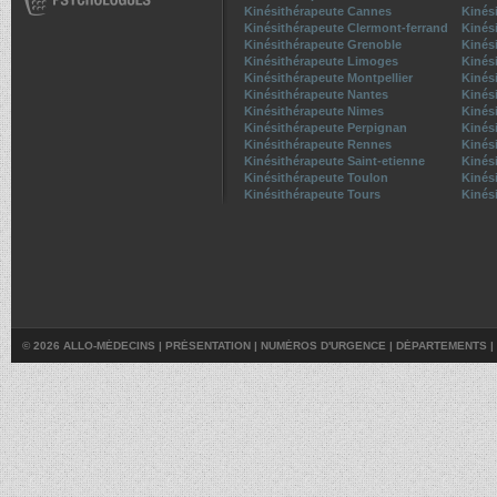
Kinésithérapeute Cannes
Kinés
Kinésithérapeute Clermont-ferrand
Kinés
Kinésithérapeute Grenoble
Kinési
Kinésithérapeute Limoges
Kinés
Kinésithérapeute Montpellier
Kinés
Kinésithérapeute Nantes
Kinés
Kinésithérapeute Nimes
Kinés
Kinésithérapeute Perpignan
Kinés
Kinésithérapeute Rennes
Kinés
Kinésithérapeute Saint-etienne
Kinés
Kinésithérapeute Toulon
Kinés
Kinésithérapeute Tours
Kinési
© 2026 ALLO-MÉDECINS |
PRÉSENTATION
|
NUMÉROS D'URGENCE
|
DÉPARTEMENTS
|