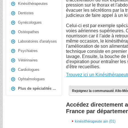
Kinésithérapeutes
pression sur le thorax et l'ab
évacuer les sécrétions par la t
Dentistes
judicieux de faire appel à un k
Gynécologues
Celui-ci est par exemple spéc
voies aériennes supérieures. C
Ostéopathes
nourrisson car il l'aide à retro
même occasion, le kinésithérap
Laboratoires d'analyses
l'amélioration de son alimenta
Psychiatres
technique consiste en premier 
lavage. Ensuite, la bouche de 
Vétérinaires
d'expiration pour entraîner les
d'être recueillies.
Cardiologues
Trouvez ici un Kinésithérapeu
Ophtalmologues
Plus de spécialités ...
Rejoignez la communauté Allo-Mé
Accédez directement a
France par départeme
kinésithérapeute ain (01)