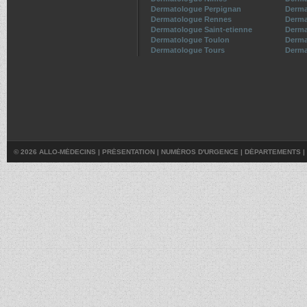
Dermatologue Perpignan
Derma
Dermatologue Rennes
Derma
Dermatologue Saint-etienne
Derma
Dermatologue Toulon
Derma
Dermatologue Tours
Derma
© 2026 ALLO-MÉDECINS |
PRÉSENTATION
|
NUMÉROS D'URGENCE
|
DÉPARTEMENTS
|