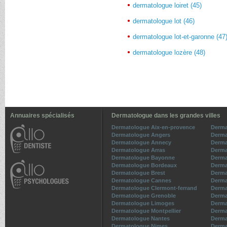
dermatologue loiret (45)
dermatologue lot (46)
dermatologue lot-et-garonne (47
dermatologue lozère (48)
Annuaires spécialisés
Dermatologue dans les grandes villes
Dermatologue Aix-en-provence
Derma
Dermatologue Angers
Derma
Dermatologue Annecy
Derma
Dermatologue Arras
Derma
Dermatologue Bayonne
Derma
Dermatologue Bordeaux
Derma
Dermatologue Brest
Derma
Dermatologue Cannes
Derma
Dermatologue Clermont-ferrand
Derma
Dermatologue Grenoble
Derma
Dermatologue Limoges
Derma
Dermatologue Montpellier
Derma
Dermatologue Nantes
Derma
Dermatologue Nimes
Derma