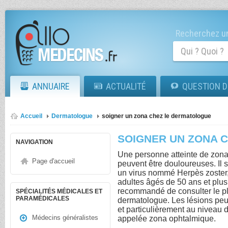
Recherchez un
ANNUAIRE
ACTUALITÉ
QUESTION D
Accueil
Dermatologue
soigner un zona chez le dermatologue
SOIGNER UN ZONA 
NAVIGATION
Une personne atteinte de zona
Page d'accueil
peuvent être douloureuses. Il 
un virus nommé Herpès zoster, e
adultes âgés de 50 ans et plus.
recommandé de consulter le pl
SPÉCIALITÉS MÉDICALES ET
PARAMÉDICALES
dermatologue. Les lésions peu
et particulièrement au niveau 
Médecins généralistes
appelée zona ophtalmique.