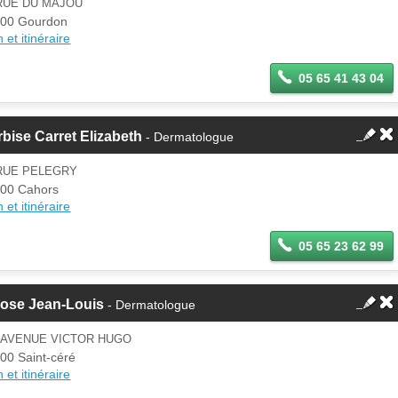
RUE DU MAJOU
00 Gourdon
 et itinéraire
05 65 41 43 04
bise Carret Elizabeth
- Dermatologue
 RUE PELEGRY
00 Cahors
 et itinéraire
05 65 23 62 99
rose Jean-Louis
- Dermatologue
 AVENUE VICTOR HUGO
00 Saint-céré
 et itinéraire