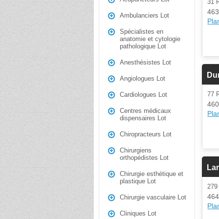
31 
463
Ambulanciers Lot
Plan
Spécialistes en
anatomie et cytologie
pathologique Lot
Anesthésistes Lot
Dur
Angiologues Lot
77
Cardiologues Lot
460
Centres médicaux
Plan
dispensaires Lot
Chiropracteurs Lot
Chirurgiens
orthopédistes Lot
La
Chirurgie esthétique et
plastique Lot
279
464
Chirurgie vasculaire Lot
Plan
Cliniques Lot