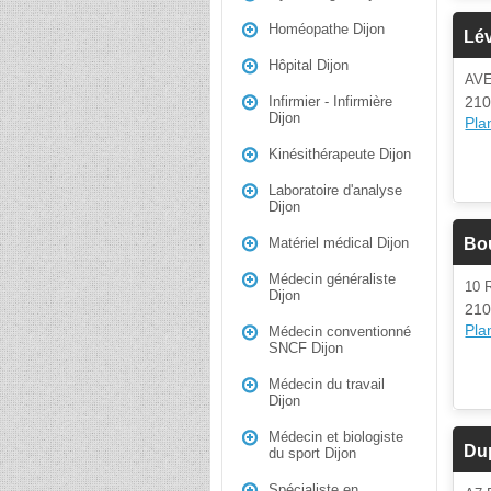
Homéopathe Dijon
Lé
Hôpital Dijon
AV
210
Infirmier - Infirmière
Dijon
Plan
Kinésithérapeute Dijon
Laboratoire d'analyse
Dijon
Bou
Matériel médical Dijon
Médecin généraliste
10
Dijon
210
Plan
Médecin conventionné
SNCF Dijon
Médecin du travail
Dijon
Médecin et biologiste
Dup
du sport Dijon
Spécialiste en