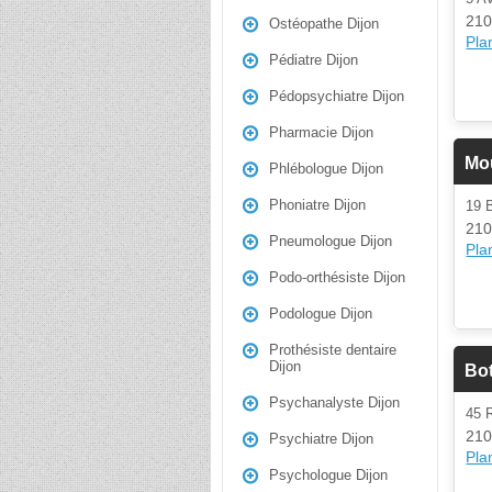
210
Ostéopathe Dijon
Plan
Pédiatre Dijon
Pédopsychiatre Dijon
Pharmacie Dijon
Mo
Phlébologue Dijon
Phoniatre Dijon
19
210
Pneumologue Dijon
Plan
Podo-orthésiste Dijon
Podologue Dijon
Prothésiste dentaire
Dijon
Bot
Psychanalyste Dijon
45 
210
Psychiatre Dijon
Plan
Psychologue Dijon