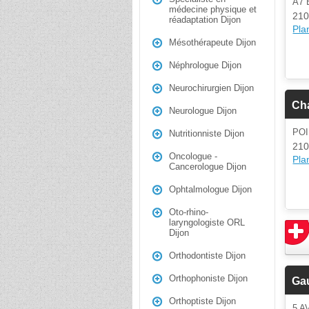
A7 
médecine physique et
210
réadaptation Dijon
Plan
Mésothérapeute Dijon
Néphrologue Dijon
Neurochirurgien Dijon
Ch
Neurologue Dijon
POI
Nutritionniste Dijon
210
Oncologue -
Plan
Cancerologue Dijon
Ophtalmologue Dijon
Oto-rhino-
laryngologiste ORL
Dijon
Orthodontiste Dijon
Orthophoniste Dijon
Ga
Orthoptiste Dijon
5 