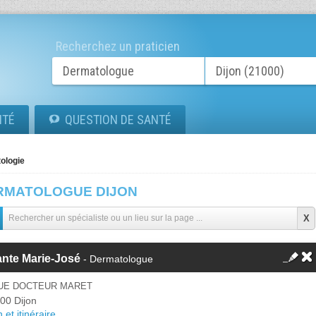
Recherchez un praticien
ITÉ
QUESTION DE SANTÉ
ologie
RMATOLOGUE DIJON
ante Marie-José
- Dermatologue
RUE DOCTEUR MARET
00 Dijon
 et itinéraire