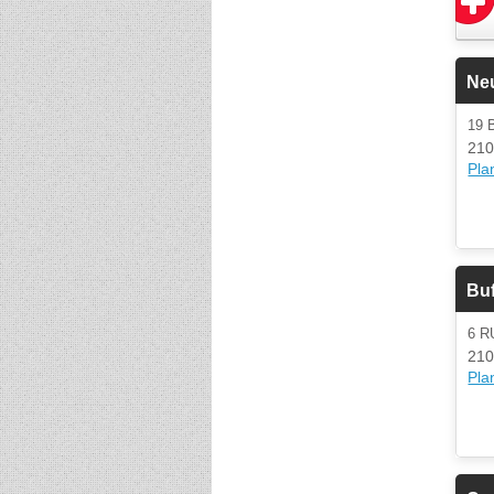
Neu
19
210
Plan
Buf
6 
210
Plan