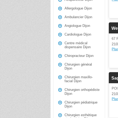
Allergologue Dijon
Ambulancier Dijon
Angiologue Dijon
We
Cardiologue Dijon
67
Centre médical
210
dispensaire Dijon
Plan
Chiropracteur Dijon
Chirurgien général
Dijon
Chirurgien maxillo-
Sag
facial Dijon
POI
Chirurgien orthopédiste
210
Dijon
Plan
Chirurgien pédiatrique
Dijon
Chirurgien esthétique