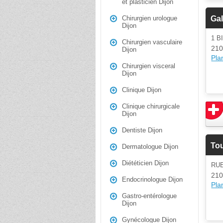
et plasticien Dijon
Gal
Chirurgien urologue
Dijon
1 B
Chirurgien vasculaire
210
Dijon
Plan
Chirurgien visceral
Dijon
Clinique Dijon
Clinique chirurgicale
Dijon
Dentiste Dijon
Tou
Dermatologue Dijon
Diététicien Dijon
RU
210
Endocrinologue Dijon
Plan
Gastro-entérologue
Dijon
Gynécologue Dijon