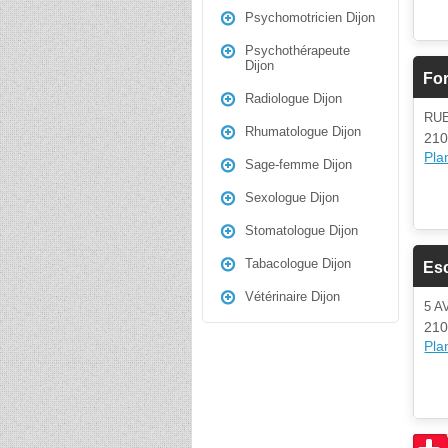
Psychomotricien Dijon
Psychothérapeute
Dijon
For
Radiologue Dijon
RU
Rhumatologue Dijon
210
Plan
Sage-femme Dijon
Sexologue Dijon
Stomatologue Dijon
Tabacologue Dijon
Esc
Vétérinaire Dijon
5 
210
Plan