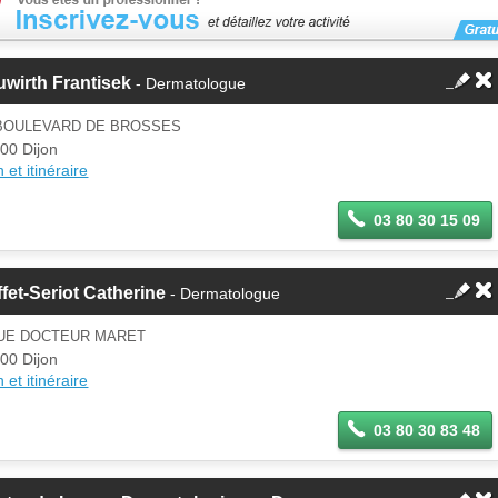
wirth Frantisek
- Dermatologue
 BOULEVARD DE BROSSES
00 Dijon
 et itinéraire
03 80 30 15 09
fet-Seriot Catherine
- Dermatologue
RUE DOCTEUR MARET
00 Dijon
 et itinéraire
03 80 30 83 48