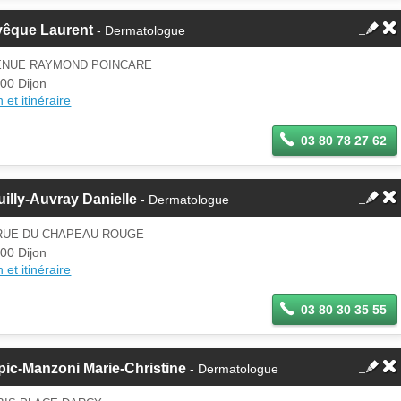
vêque Laurent
- Dermatologue
ENUE RAYMOND POINCARE
00 Dijon
 et itinéraire
03 80 78 27 62
illy-Auvray Danielle
- Dermatologue
 RUE DU CHAPEAU ROUGE
00 Dijon
 et itinéraire
03 80 30 35 55
ic-Manzoni Marie-Christine
- Dermatologue