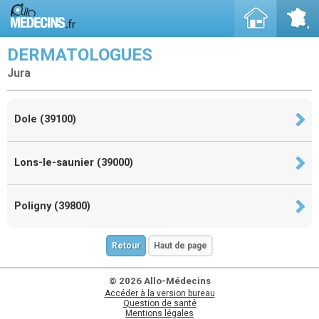
DERMATOLOGUES
Jura
Dole (39100)
Lons-le-saunier (39000)
Poligny (39800)
Retour
Haut de page
© 2026 Allo-Médecins
Accéder à la version bureau
Question de santé
Mentions légales