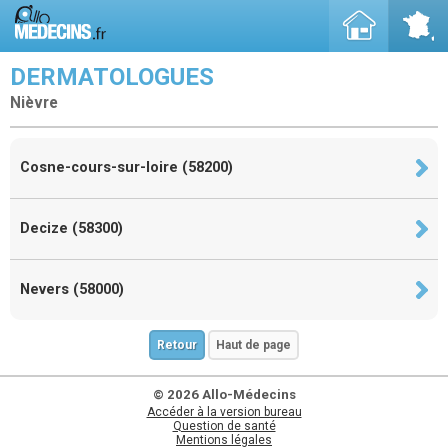
DERMATOLOGUES
Nièvre
Cosne-cours-sur-loire (58200)
Decize (58300)
Nevers (58000)
Retour
Haut de page
© 2026 Allo-Médecins
Accéder à la version bureau
Question de santé
Mentions légales