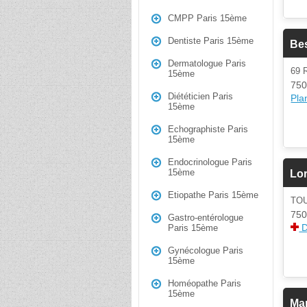
CMPP Paris 15ème
Dentiste Paris 15ème
Bes
Dermatologue Paris
69
15ème
750
Diététicien Paris
Plan
15ème
Echographiste Paris
15ème
Endocrinologue Paris
15ème
Lor
Etiopathe Paris 15ème
TO
750
Gastro-entérologue
D
Paris 15ème
Gynécologue Paris
15ème
Homéopathe Paris
15ème
Mar