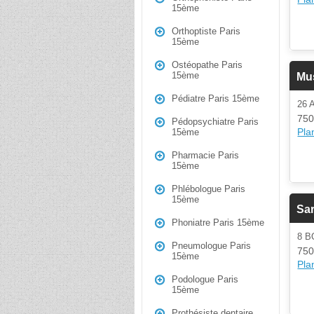
15ème
Orthoptiste Paris
15ème
Ostéopathe Paris
15ème
Mus
Pédiatre Paris 15ème
26
750
Pédopsychiatre Paris
Plan
15ème
Pharmacie Paris
15ème
Phlébologue Paris
15ème
Sa
Phoniatre Paris 15ème
8 
Pneumologue Paris
750
15ème
Plan
Podologue Paris
15ème
Prothésiste dentaire