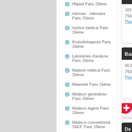
Hôpital Paris 15ème
103
Infirmier - Infirmière
750
Paris 15ème
Plan
Institut médical Paris
15ème
Kinésithérapeute Paris
15ème
Baz
Laboratoire d'analyse
Paris 15ème
68
Matériel médical Paris
750
15ème
Plan
Maternité Paris 15ème
Médecin généraliste
Paris 15ème
Médecin légiste Paris
15ème
Médecin conventionné
SNCF Paris 15ème
De 