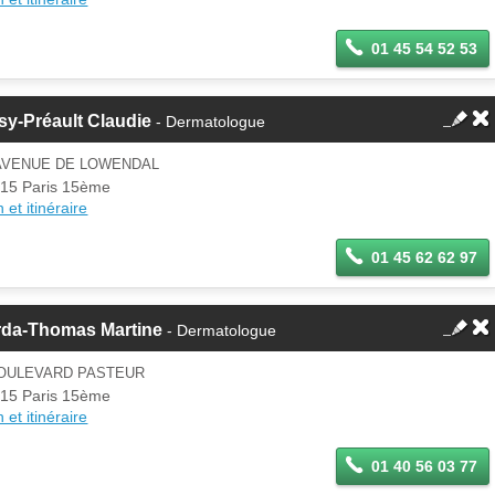
01 45 54 52 53
y-Préault Claudie
- Dermatologue
 AVENUE DE LOWENDAL
15 Paris 15ème
 et itinéraire
01 45 62 62 97
rda-Thomas Martine
- Dermatologue
BOULEVARD PASTEUR
15 Paris 15ème
 et itinéraire
01 40 56 03 77