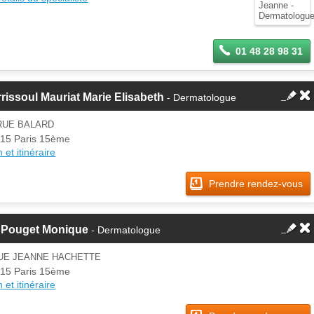
jour ces informations sur votre
espace Pro.
01 48 28 98 31
rissoul Mauriat Marie Elisabeth
- Dermatologue
RUE BALARD
15 Paris 15ème
 et itinéraire
Prendre rendez-vous
 Pouget Monique
- Dermatologue
RUE JEANNE HACHETTE
15 Paris 15ème
 et itinéraire