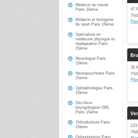
Médecin du travail
47 
Paris 15ème
750
Médecin et biologiste
Plan
du sport Paris 15ème
Spécialiste en
médecine physique et
réadaptation Paris
15ème
Bra
Neurologue Paris
15ème
30 
Neuropsychiatre Paris
750
15ème
Plan
Ophtalmologue Paris
15ème
Oto-rhino-
laryngologiste ORL
Paris 15ème
Ver
Orthodontiste Paris
123
15ème
750
Orthophoniste Paris
Plan