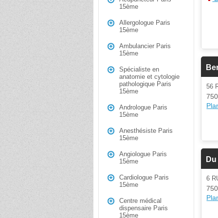
15ème
Allergologue Paris
15ème
Ambulancier Paris
15ème
Ber
Spécialiste en
anatomie et cytologie
pathologique Paris
56 
15ème
750
Plan
Andrologue Paris
15ème
Anesthésiste Paris
15ème
Angiologue Paris
Du
15ème
Cardiologue Paris
6 
15ème
750
Plan
Centre médical
dispensaire Paris
15ème