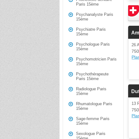
Paris 15ème
Psychanalyste Paris
15ème
Psychiatre Paris
Am
15ème
Psychologue Paris
26
15ème
750
Plan
Psychomotricien Paris
15ème
Psychothérapeute
Paris 15ème
Radiologue Paris
Dut
15ème
13 
Rhumatologue Paris
15ème
750
Plan
Sage-femme Paris
15ème
Sexologue Paris
15ème