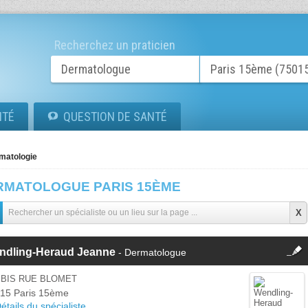
Recherchez un praticien
ITÉ
QUESTION DE SANTÉ
matologie
RMATOLOGUE PARIS 15ÈME
fermer
ndling-Heraud Jeanne
- Dermatologue
Cette fiche est la propriété
d'un membre.
 BIS RUE BLOMET
Se
15 Paris 15ème
Si vous êtes ce membre, mettez à
connecter
étails du spécialiste