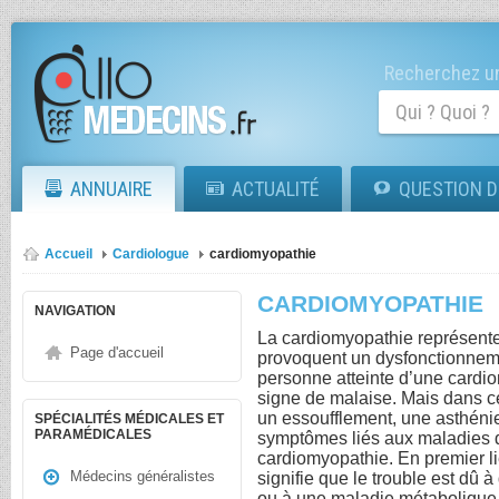
Recherchez un
ANNUAIRE
ACTUALITÉ
QUESTION D
Accueil
Cardiologue
cardiomyopathie
CARDIOMYOPATHIE
NAVIGATION
La cardiomyopathie représent
Page d'accueil
provoquent un dysfonctionneme
personne atteinte d’une cardi
signe de malaise. Mais dans ce
un essoufflement, une asthénie
SPÉCIALITÉS MÉDICALES ET
PARAMÉDICALES
symptômes liés aux maladies du
cardiomyopathie. En premier lie
Médecins généralistes
signifie que le trouble est dû 
ou à une maladie métabolique,