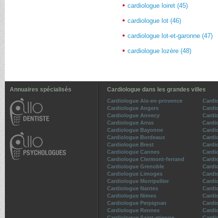
cardiologue loiret (45)
cardiologue lot (46)
cardiologue lot-et-garonne (47)
cardiologue lozère (48)
Annuaires spécialisés
Cardiologue dans les grandes villes
Cardiologue Aix-en-provence
Cardi
Cardiologue Angers
Cardi
Cardiologue Annecy
Cardi
Cardiologue Arras
Cardi
Cardiologue Bayonne
Cardio
Cardiologue Bordeaux
Cardi
Cardiologue Brest
Cardi
Cardiologue Cannes
Cardi
Cardiologue Clermont-ferrand
Cardi
Cardiologue Grenoble
Cardio
Cardiologue Limoges
Cardi
Cardiologue Montpellier
Cardi
Cardiologue Nantes
Cardi
Cardiologue Nimes
Cardi
Cardiologue Perpignan
Cardi
Cardiologue Rennes
Cardi
Cardiologue Saint-etienne
Cardi