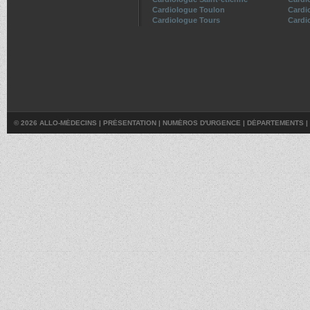
Cardiologue Toulon
Cardi
Cardiologue Tours
Cardio
© 2026 ALLO-MÉDECINS |
PRÉSENTATION
|
NUMÉROS D'URGENCE
|
DÉPARTEMENTS
|