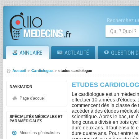
Recherchez un
ANNUAIRE
ACTUALITÉ
QUESTION D
Accueil
Cardiologue
etudes cardiologue
ETUDES CARDIOLO
NAVIGATION
Le cardiologue est un médecin 
Page d'accueil
effectuer 10 années d'études.
commencent dès la classe de te
accéder à des études médicale
scientifique. Après le bac, un 
SPÉCIALITÉS MÉDICALES ET
PARAMÉDICALES
long cursus divisé en trois cyc
dure deux ans. Il faut ensuit
Médecins généralistes
dure quatre ans. Pour entrer au
concours et les critères de séle