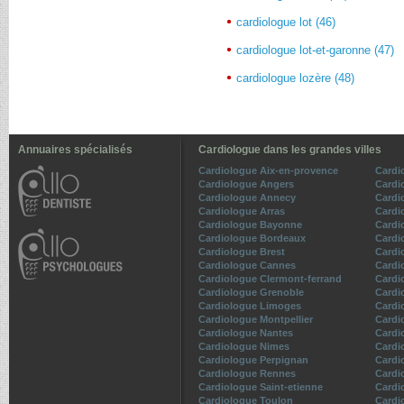
cardiologue lot (46)
cardiologue lot-et-garonne (47)
cardiologue lozère (48)
Annuaires spécialisés
Cardiologue dans les grandes villes
Cardiologue Aix-en-provence
Cardi
Cardiologue Angers
Cardi
Cardiologue Annecy
Cardi
Cardiologue Arras
Cardi
Cardiologue Bayonne
Cardio
Cardiologue Bordeaux
Cardi
Cardiologue Brest
Cardi
Cardiologue Cannes
Cardi
Cardiologue Clermont-ferrand
Cardi
Cardiologue Grenoble
Cardio
Cardiologue Limoges
Cardi
Cardiologue Montpellier
Cardi
Cardiologue Nantes
Cardi
Cardiologue Nimes
Cardi
Cardiologue Perpignan
Cardi
Cardiologue Rennes
Cardi
Cardiologue Saint-etienne
Cardi
Cardiologue Toulon
Cardi