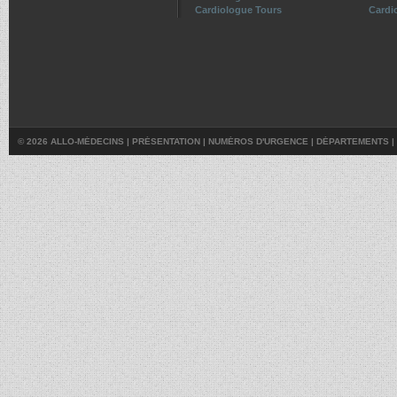
Cardiologue Tours
Cardio
© 2026 ALLO-MÉDECINS |
PRÉSENTATION
|
NUMÉROS D'URGENCE
|
DÉPARTEMENTS
|