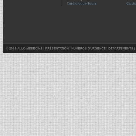
Cardiologue Tours
Cardio
© 2026 ALLO-MÉDECINS |
PRÉSENTATION
|
NUMÉROS D'URGENCE
|
DÉPARTEMENTS
|