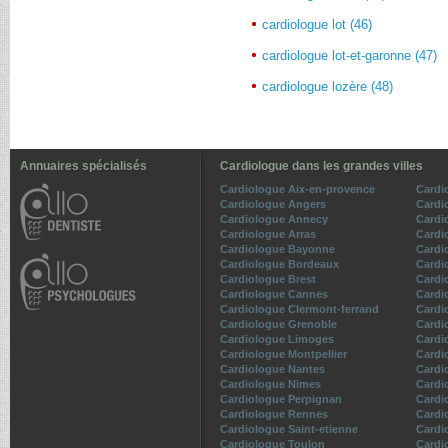
cardiologue lot (46)
cardiologue lot-et-garonne (47)
cardiologue lozère (48)
Annuaires spécialisés
Cardiologue dans les grandes villes
Cardiologue Aix-en-provence
Cardi
Cardiologue Angers
Cardi
Cardiologue Annecy
Cardi
Cardiologue Arras
Cardi
Cardiologue Bayonne
Cardio
Cardiologue Bordeaux
Cardi
Cardiologue Brest
Cardi
Cardiologue Cannes
Cardi
Cardiologue Clermont-ferrand
Cardi
Cardiologue Grenoble
Cardio
Cardiologue Limoges
Cardi
Cardiologue Montpellier
Cardi
Cardiologue Nantes
Cardi
Cardiologue Nimes
Cardi
Cardiologue Perpignan
Cardi
Cardiologue Rennes
Cardi
Cardiologue Saint-etienne
Cardi
Cardiologue Toulon
Cardi