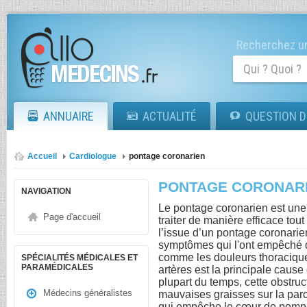
Recherchez un
ANNUAIRE
ACTUALITÉ
QUESTION D
Accueil
Cardiologue
pontage coronarien
PONTAGE CORONAR
NAVIGATION
Le pontage coronarien est une 
Page d'accueil
traiter de manière efficace tou
l’issue d’un pontage coronarien
symptômes qui l'ont empêché 
comme les douleurs thoraciques
SPÉCIALITÉS MÉDICALES ET
PARAMÉDICALES
artères est la principale caus
plupart du temps, cette obstruc
Médecins généralistes
mauvaises graisses sur la paro
qui empêche le cœur de pomp