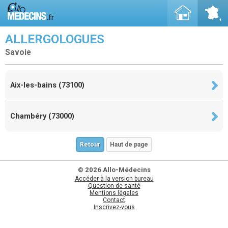
ALLERGOLOGUES
Savoie
Aix-les-bains (73100)
Chambéry (73000)
Retour
Haut de page
© 2026 Allo-Médecins
Accéder à la version bureau
Question de santé
Mentions légales
Contact
Inscrivez-vous