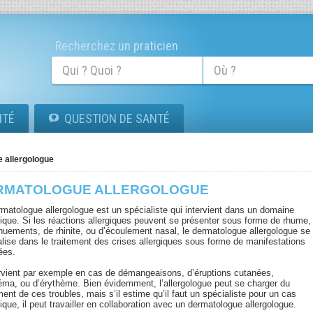
Recherchez un praticien
ITÉ
QUESTION DE SANTÉ
 allergologue
RMATOLOGUE ALLERGOLOGUE
rmatologue allergologue est un spécialiste qui intervient dans un domaine
fique. Si les réactions allergiques peuvent se présenter sous forme de rhume,
rnuements, de rhinite, ou d’écoulement nasal, le dermatologue allergologue se
alise dans le traitement des crises allergiques sous forme de manifestations
ées.
tervient par exemple en cas de démangeaisons, d’éruptions cutanées,
éma, ou d’érythème. Bien évidemment, l’allergologue peut se charger du
ment de ces troubles, mais s’il estime qu’il faut un spécialiste pour un cas
ique, il peut travailler en collaboration avec un dermatologue allergologue.