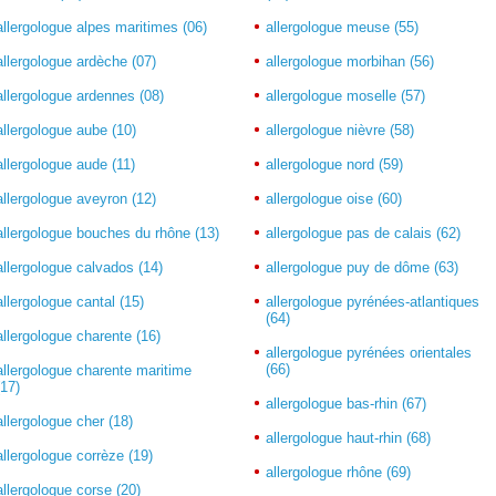
allergologue alpes maritimes (06)
allergologue meuse (55)
allergologue ardèche (07)
allergologue morbihan (56)
allergologue ardennes (08)
allergologue moselle (57)
allergologue aube (10)
allergologue nièvre (58)
allergologue aude (11)
allergologue nord (59)
allergologue aveyron (12)
allergologue oise (60)
allergologue bouches du rhône (13)
allergologue pas de calais (62)
allergologue calvados (14)
allergologue puy de dôme (63)
allergologue cantal (15)
allergologue pyrénées-atlantiques
(64)
allergologue charente (16)
allergologue pyrénées orientales
(66)
allergologue charente maritime
(17)
allergologue bas-rhin (67)
allergologue cher (18)
allergologue haut-rhin (68)
allergologue corrèze (19)
allergologue rhône (69)
allergologue corse (20)