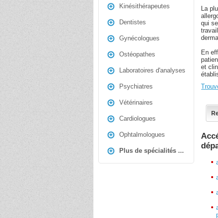
Kinésithérapeutes
La plu
aller
Dentistes
qui se
travai
derma
Gynécologues
En eff
Ostéopathes
patie
et cl
Laboratoires d'analyses
établ
Trouv
Psychiatres
Vétérinaires
Re
Cardiologues
Ophtalmologues
Accé
dép
Plus de spécialités ...