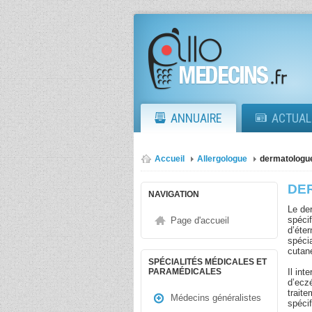
ANNUAIRE
ACTUAL
Accueil
Allergologue
dermatologue
DE
NAVIGATION
Le de
spéci
Page d'accueil
d’éte
spéci
cutan
SPÉCIALITÉS MÉDICALES ET
Il in
PARAMÉDICALES
d’ecz
traite
Médecins généralistes
spécif