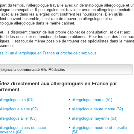
part du temps, l’allergologue travaille avec un dermatologue allergologue et u
gologue homéopathe. Il peut également travailler avec un allergologue pédiatre
 spécialise dans les allergies dont souffrent les nourrissons. Bien qu’ils
llent souvent ensemble, il est rare de trouver un allergologue et un
tologue allergologue dans le même cabinet.
et, ils disposent chacun de leur propre cabinet de consultation, et c’est aux
nts de les consulter en fonction de leurs problèmes. Pour les cas des hôpitau
iniques, il est tout de même possible de trouver ces spécialistes dans le mêm
issement.
ez ici un Allergologue en France et proche de chez vous.
joignez la communauté Allo-Médecins
dez directement aux allergologues en France par
artement
allergologue ain (01)
allergologue marne (51)
allergologue aisne (02)
allergologue haute marne (52)
allergologue allier (03)
allergologue mayenne (53)
allergologue alpes de haute
allergologue meurthe et moselle
provence (04)
(54)