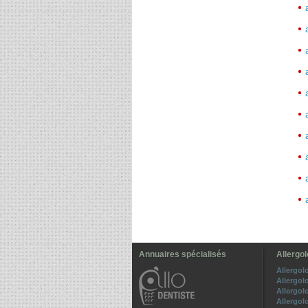
Annuaires spécialisés
Allergol
Allergol
Allergol
Allergo
Allergo