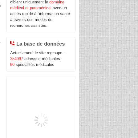
ciblant uniquement le
domaine
n
médical et paramédical
avec un
accès rapide à l'information santé
à travers des modes de
recherches assistés.
x
e
La base de données
Actuellement le site regroupe :
354997
adresses médicales
90
spécialités médicales