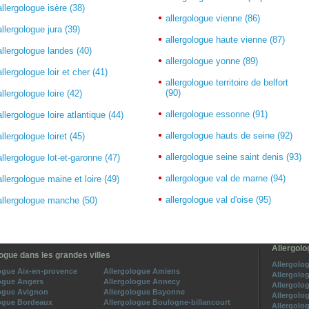
allergologue isère (38)
allergologue vienne (86)
allergologue jura (39)
allergologue haute vienne (87)
allergologue landes (40)
allergologue yonne (89)
allergologue loir et cher (41)
allergologue territoire de belfort
(90)
allergologue loire (42)
allergologue essonne (91)
allergologue loire atlantique (44)
allergologue hauts de seine (92)
allergologue loiret (45)
allergologue seine saint denis (93)
allergologue lot-et-garonne (47)
allergologue val de marne (94)
allergologue maine et loire (49)
allergologue val d'oise (95)
allergologue manche (50)
Allergolo
ogue dans les grandes villes
Allergolog
ogue Aix-en-provence
Allergologue Amiens
Allergolo
ogue Angers
Allergologue Annecy
Allergolo
logue Avignon
Allergologue Bayonne
Allergolo
logue Bordeaux
Allergologue Boulogne-billancourt
Allergolo