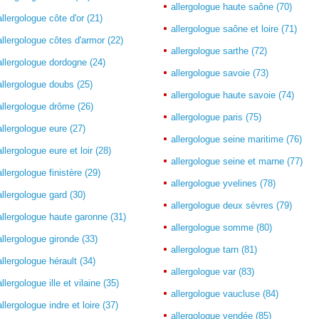
allergologue haute saône (70)
allergologue côte d'or (21)
allergologue saône et loire (71)
allergologue côtes d'armor (22)
allergologue sarthe (72)
allergologue dordogne (24)
allergologue savoie (73)
allergologue doubs (25)
allergologue haute savoie (74)
allergologue drôme (26)
allergologue paris (75)
allergologue eure (27)
allergologue seine maritime (76)
allergologue eure et loir (28)
allergologue seine et marne (77)
allergologue finistère (29)
allergologue yvelines (78)
allergologue gard (30)
allergologue deux sèvres (79)
allergologue haute garonne (31)
allergologue somme (80)
allergologue gironde (33)
allergologue tarn (81)
allergologue hérault (34)
allergologue var (83)
allergologue ille et vilaine (35)
allergologue vaucluse (84)
allergologue indre et loire (37)
allergologue vendée (85)