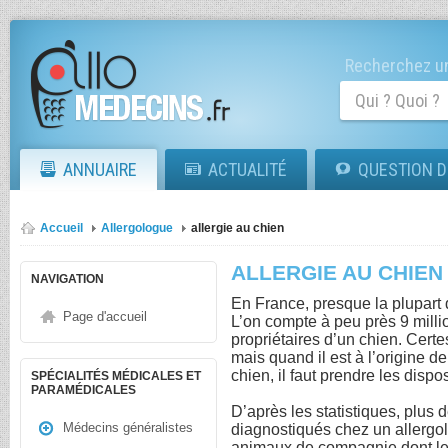
Recherchez un
ANNUAIRE
ACTUALITÉ
QUESTION D
Accueil
Allergologue
allergie au chien
ALLERGIE AU CHIEN
NAVIGATION
En France, presque la plupar
Page d'accueil
L’on compte à peu près 9 mill
propriétaires d’un chien. Certe
mais quand il est à l’origine de
chien, il faut prendre les disp
SPÉCIALITÉS MÉDICALES ET
PARAMÉDICALES
D’après les statistiques, plus d
Médecins généralistes
diagnostiqués chez un allergo
animaux de compagnie dont l