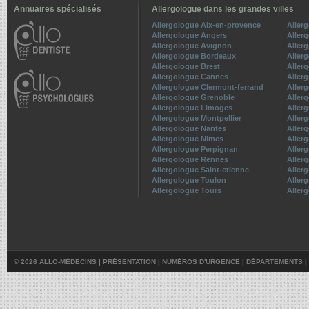
Annuaires spécialisés
Allergologue dans les grandes villes
Allergologue Aix-en-provence
Aller
Allergologue Angers
Aller
Allergologue Avignon
Aller
Allergologue Bordeaux
Aller
Allergologue Brest
Aller
Allergologue Cannes
Aller
Allergologue Clermont-ferrand
Aller
Allergologue Grenoble
Allerg
Allergologue Limoges
Aller
Allergologue Montpellier
Aller
Allergologue Nantes
Aller
Allergologue Nimes
Aller
Allergologue Perpignan
Aller
Allergologue Rennes
Aller
Allergologue Saint-etienne
Aller
Allergologue Toulon
Aller
Allergologue Tours
Allerg
© 2026 ALLO-MÉDECINS |
PRÉSENTATION
|
NUMÉROS D'URGENCE
|
DÉPARTEMENTS
|