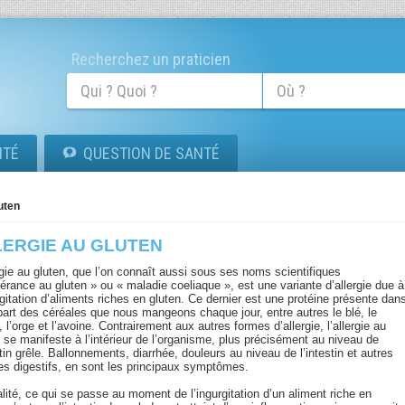
Recherchez un praticien
ITÉ
QUESTION DE SANTÉ
luten
LERGIE AU GLUTEN
rgie au gluten, que l’on connaît aussi sous ses noms scientifiques
lérance au gluten » ou « maladie coeliaque », est une variante d’allergie due à
rgitation d’aliments riches en gluten. Ce dernier est une protéine présente dan
upart des céréales que nous mangeons chaque jour, entre autres le blé, le
, l’orge et l’avoine. Contrairement aux autres formes d’allergie, l’allergie au
 se manifeste à l’intérieur de l’organisme, plus précisément au niveau de
stin grêle. Ballonnements, diarrhée, douleurs au niveau de l’intestin et autres
les digestifs, en sont les principaux symptômes.
lité, ce qui se passe au moment de l’ingurgitation d’un aliment riche en