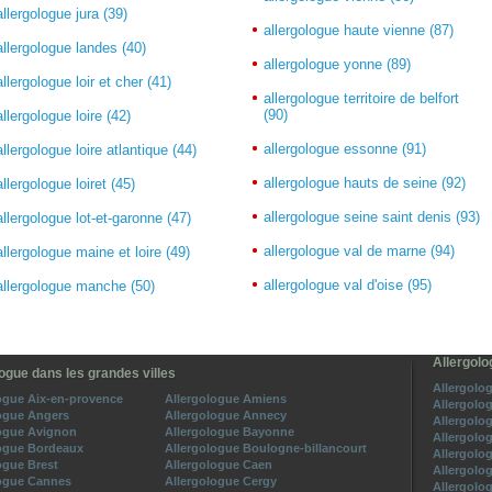
allergologue jura (39)
allergologue haute vienne (87)
allergologue landes (40)
allergologue yonne (89)
allergologue loir et cher (41)
allergologue territoire de belfort
(90)
allergologue loire (42)
allergologue essonne (91)
allergologue loire atlantique (44)
allergologue hauts de seine (92)
allergologue loiret (45)
allergologue seine saint denis (93)
allergologue lot-et-garonne (47)
allergologue val de marne (94)
allergologue maine et loire (49)
allergologue val d'oise (95)
allergologue manche (50)
Allergolo
ogue dans les grandes villes
Allergolog
ogue Aix-en-provence
Allergologue Amiens
Allergolo
ogue Angers
Allergologue Annecy
Allergolo
logue Avignon
Allergologue Bayonne
Allergolo
logue Bordeaux
Allergologue Boulogne-billancourt
Allergolo
ogue Brest
Allergologue Caen
Allergolo
logue Cannes
Allergologue Cergy
Allergolo