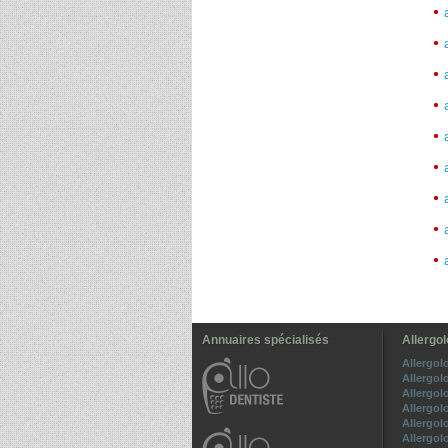
Annuaires spécialisés
Allergol
Allergol
Allergol
Allergo
Allergo
Allergol
Allergo