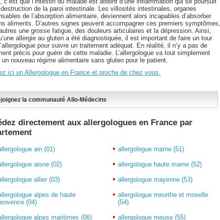
, c’est que l’intestin du malade est atteint d’une inflammation qui se poursuit
 destruction de la paroi intestinale. Les villosités intestinales, organes
nsables de l’absorption alimentaire, deviennent alors incapables d’absorber
ins aliments. D’autres signes peuvent accompagner ces premiers symptômes
autres une grosse fatigue, des douleurs articulaires et la dépression. Ainsi,
’une allergie au gluten a été diagnostiquée, il est important de faire un tour
’allergologue pour suivre un traitement adéquat. En réalité, il n’y a pas de
ment précis pour guérir de cette maladie. L’allergologue va tout simplement
r un nouveau régime alimentaire sans gluten pour le patient.
ez ici un Allergologue en France et proche de chez vous.
joignez la communauté Allo-Médecins
dez directement aux allergologues en France par
artement
allergologue ain (01)
allergologue marne (51)
allergologue aisne (02)
allergologue haute marne (52)
allergologue allier (03)
allergologue mayenne (53)
allergologue alpes de haute
allergologue meurthe et moselle
provence (04)
(54)
allergologue alpes maritimes (06)
allergologue meuse (55)