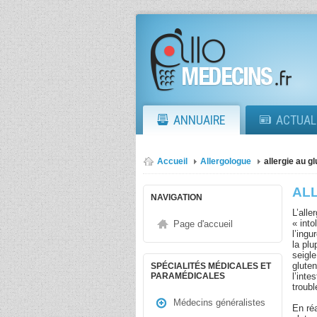
ANNUAIRE
ACTUAL
Accueil
Allergologue
allergie au g
AL
NAVIGATION
L’alle
« into
Page d'accueil
l’ingu
la pl
seigle
gluten
SPÉCIALITÉS MÉDICALES ET
l’inte
PARAMÉDICALES
troub
Médecins généralistes
En réa