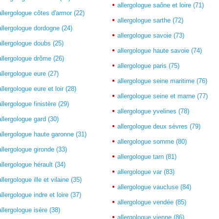
allergologue saône et loire (71)
allergologue côtes d'armor (22)
allergologue sarthe (72)
allergologue dordogne (24)
allergologue savoie (73)
allergologue doubs (25)
allergologue haute savoie (74)
allergologue drôme (26)
allergologue paris (75)
allergologue eure (27)
allergologue seine maritime (76)
allergologue eure et loir (28)
allergologue seine et marne (77)
allergologue finistère (29)
allergologue yvelines (78)
allergologue gard (30)
allergologue deux sèvres (79)
allergologue haute garonne (31)
allergologue somme (80)
allergologue gironde (33)
allergologue tarn (81)
allergologue hérault (34)
allergologue var (83)
allergologue ille et vilaine (35)
allergologue vaucluse (84)
allergologue indre et loire (37)
allergologue vendée (85)
allergologue isère (38)
allergologue vienne (86)