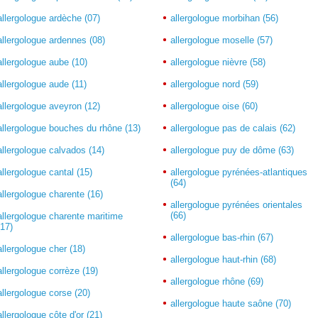
allergologue ardèche (07)
allergologue morbihan (56)
allergologue ardennes (08)
allergologue moselle (57)
allergologue aube (10)
allergologue nièvre (58)
allergologue aude (11)
allergologue nord (59)
allergologue aveyron (12)
allergologue oise (60)
allergologue bouches du rhône (13)
allergologue pas de calais (62)
allergologue calvados (14)
allergologue puy de dôme (63)
allergologue cantal (15)
allergologue pyrénées-atlantiques
(64)
allergologue charente (16)
allergologue pyrénées orientales
(66)
allergologue charente maritime
(17)
allergologue bas-rhin (67)
allergologue cher (18)
allergologue haut-rhin (68)
allergologue corrèze (19)
allergologue rhône (69)
allergologue corse (20)
allergologue haute saône (70)
allergologue côte d'or (21)