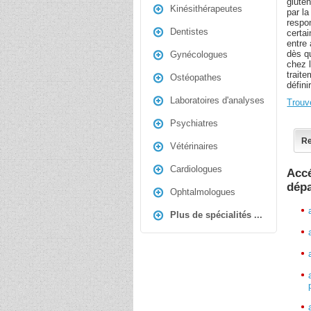
gluten
Kinésithérapeutes
par la
respo
Dentistes
certa
entre 
dès qu
Gynécologues
chez l
traite
Ostéopathes
défini
Laboratoires d'analyses
Trouv
Psychiatres
Re
Vétérinaires
Cardiologues
Accé
dép
Ophtalmologues
Plus de spécialités ...