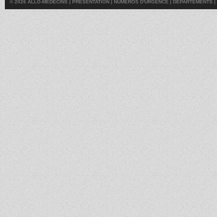
© 2026 ALLO-MÉDECINS |
PRÉSENTATION
|
NUMÉROS D'URGENCE
|
DÉPARTEMENTS
|