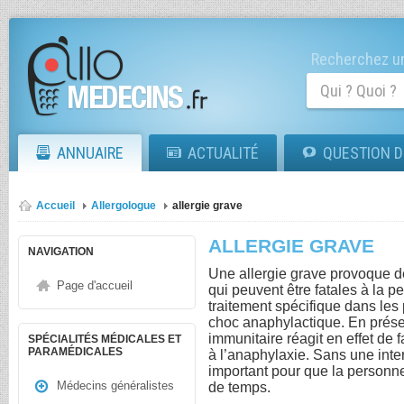
Recherchez un
ANNUAIRE
ACTUALITÉ
QUESTION D
Accueil
Allergologue
allergie grave
ALLERGIE GRAVE
NAVIGATION
Une allergie grave provoque d
Page d'accueil
qui peuvent être fatales à la p
traitement spécifique dans les p
choc anaphylactique. En prése
immunitaire réagit en effet de
SPÉCIALITÉS MÉDICALES ET
PARAMÉDICALES
à l’anaphylaxie. Sans une inter
important pour que la person
Médecins généralistes
de temps.