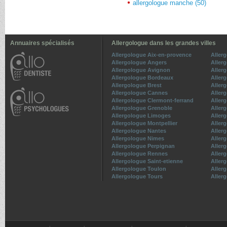
allergologue manche (50)
Annuaires spécialisés
Allergologue dans les grandes villes
Allergologue Aix-en-provence
Aller
Allergologue Angers
Aller
Allergologue Avignon
Aller
Allergologue Bordeaux
Aller
Allergologue Brest
Aller
Allergologue Cannes
Aller
Allergologue Clermont-ferrand
Aller
Allergologue Grenoble
Allerg
Allergologue Limoges
Aller
Allergologue Montpellier
Aller
Allergologue Nantes
Aller
Allergologue Nimes
Aller
Allergologue Perpignan
Aller
Allergologue Rennes
Aller
Allergologue Saint-etienne
Aller
Allergologue Toulon
Aller
Allergologue Tours
Allerg