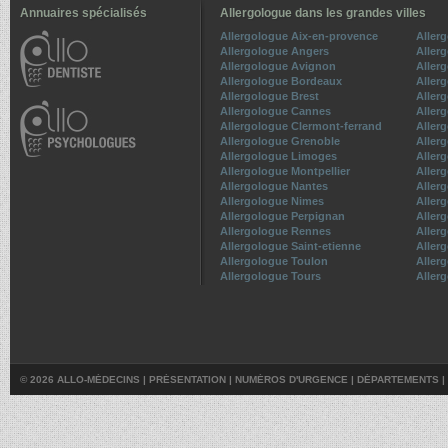
Annuaires spécialisés
Allergologue dans les grandes villes
Allergologue Aix-en-provence
Aller
Allergologue Angers
Aller
Allergologue Avignon
Aller
Allergologue Bordeaux
Aller
Allergologue Brest
Aller
Allergologue Cannes
Aller
Allergologue Clermont-ferrand
Aller
Allergologue Grenoble
Allerg
Allergologue Limoges
Aller
Allergologue Montpellier
Aller
Allergologue Nantes
Aller
Allergologue Nimes
Aller
Allergologue Perpignan
Aller
Allergologue Rennes
Aller
Allergologue Saint-etienne
Aller
Allergologue Toulon
Aller
Allergologue Tours
Allerg
© 2026 ALLO-MÉDECINS |
PRÉSENTATION
|
NUMÉROS D'URGENCE
|
DÉPARTEMENTS
|