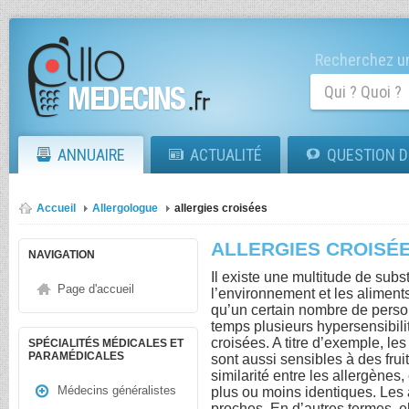
Recherchez un
ANNUAIRE
ACTUALITÉ
QUESTION D
Accueil
Allergologue
allergies croisées
ALLERGIES CROISÉ
NAVIGATION
Il existe une multitude de sub
Page d'accueil
l’environnement et les aliments.
qu’un certain nombre de pers
temps plusieurs hypersensibili
croisées. A titre d’exemple, l
SPÉCIALITÉS MÉDICALES ET
PARAMÉDICALES
sont aussi sensibles à des frui
similarité entre les allergène
Médecins généralistes
plus ou moins identiques. Les 
proches. En d’autres termes, e