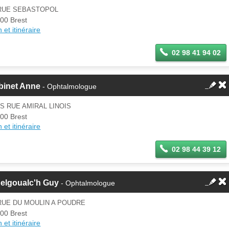
 RUE SEBASTOPOL
00 Brest
 et itinéraire
02 98 41 94 02
binet Anne
- Ophtalmologue
IS RUE AMIRAL LINOIS
00 Brest
 et itinéraire
02 98 44 39 12
Helgoualc'h Guy
- Ophtalmologue
RUE DU MOULIN A POUDRE
00 Brest
 et itinéraire