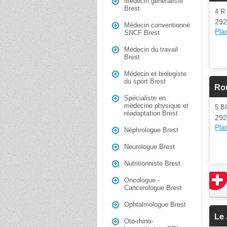
Médecin généraliste
Brest
4 R
292
Médecin conventionné
Plan
SNCF Brest
Médecin du travail
Brest
Médecin et biologiste
du sport Brest
Ro
Spécialiste en
médecine physique et
5 B
réadaptation Brest
292
Plan
Néphrologue Brest
Neurologue Brest
Nutritionniste Brest
Oncologue -
Cancerologue Brest
Ophtalmologue Brest
Le
Oto-rhino-