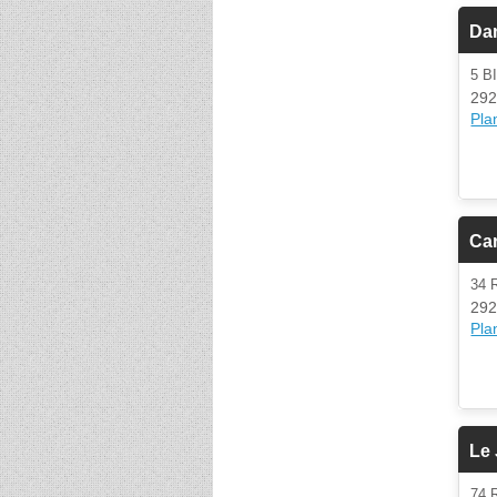
Dan
5 B
292
Plan
Car
34 
292
Plan
Le
74