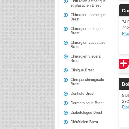
Chirurgien esthétique
et plasticien Brest
Co
Chirurgien thoracique
Brest
74
292
Chirurgien urologue
Brest
Plan
Chirurgien vasculaire
Brest
Chirurgien visceral
Brest
Clinique Brest
Clinique chirurgicale
Bo
Brest
Dentiste Brest
5 B
292
Dermatologue Brest
Plan
Diabétologue Brest
Diététicien Brest