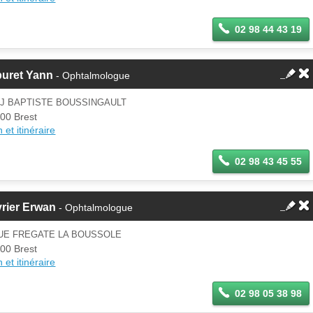
02 98 44 43 19
buret Yann
- Ophtalmologue
 J BAPTISTE BOUSSINGAULT
00 Brest
 et itinéraire
02 98 43 45 55
rier Erwan
- Ophtalmologue
RUE FREGATE LA BOUSSOLE
00 Brest
 et itinéraire
02 98 05 38 98