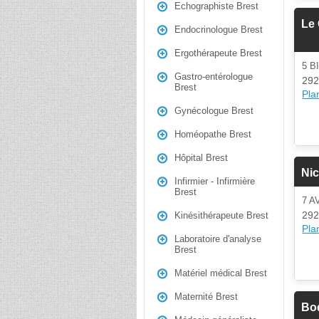
Echographiste Brest
Le
Endocrinologue Brest
Ergothérapeute Brest
5 B
Gastro-entérologue
292
Brest
Plan
Gynécologue Brest
Homéopathe Brest
Hôpital Brest
Nic
Infirmier - Infirmière
Brest
7 
292
Kinésithérapeute Brest
Plan
Laboratoire d'analyse
Brest
Matériel médical Brest
Maternité Brest
Bo