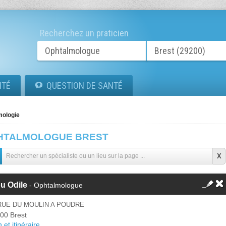
Recherchez un praticien
ITÉ
QUESTION DE SANTÉ
mologie
HTALMOLOGUE BREST
u Odile
- Ophtalmologue
RUE DU MOULIN A POUDRE
00 Brest
 et itinéraire