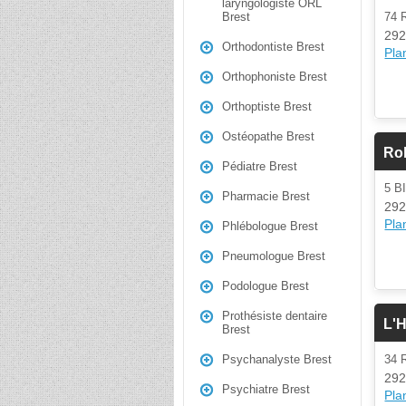
laryngologiste ORL
74
Brest
292
Orthodontiste Brest
Plan
Orthophoniste Brest
Orthoptiste Brest
Ostéopathe Brest
Ro
Pédiatre Brest
5 B
Pharmacie Brest
292
Plan
Phlébologue Brest
Pneumologue Brest
Podologue Brest
Prothésiste dentaire
L'
Brest
34 
Psychanalyste Brest
292
Psychiatre Brest
Plan