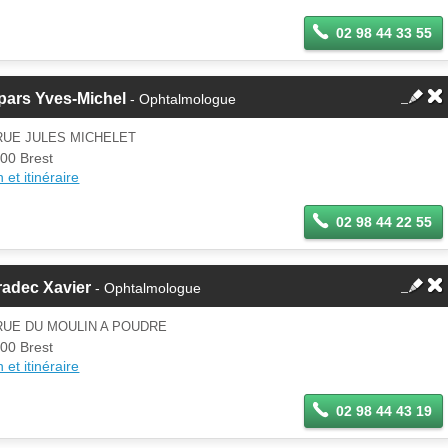
02 98 44 33 55
pars Yves-Michel
- Ophtalmologue
RUE JULES MICHELET
00 Brest
 et itinéraire
02 98 44 22 55
radec Xavier
- Ophtalmologue
RUE DU MOULIN A POUDRE
00 Brest
 et itinéraire
02 98 44 43 19