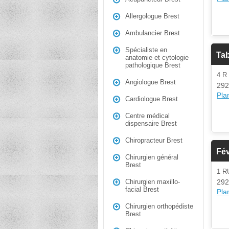
Allergologue Brest
Ambulancier Brest
Spécialiste en
Ta
anatomie et cytologie
pathologique Brest
4 R
Angiologue Brest
292
Plan
Cardiologue Brest
Centre médical
dispensaire Brest
Chiropracteur Brest
Fév
Chirurgien général
Brest
1 
292
Chirurgien maxillo-
facial Brest
Plan
Chirurgien orthopédiste
Brest