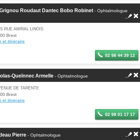
 Grignou Roudaut Dantec Bobo Robinet
- Ophtalmologue
IS RUE AMIRAL LINOIS
00 Brest
 et itinéraire
02 98 44 39 12
olas-Queïnnec Armelle
- Ophtalmologue
AVENUE DE TARENTE
00 Brest
 et itinéraire
02 98 01 17 17
deau Pierre
- Ophtalmologue