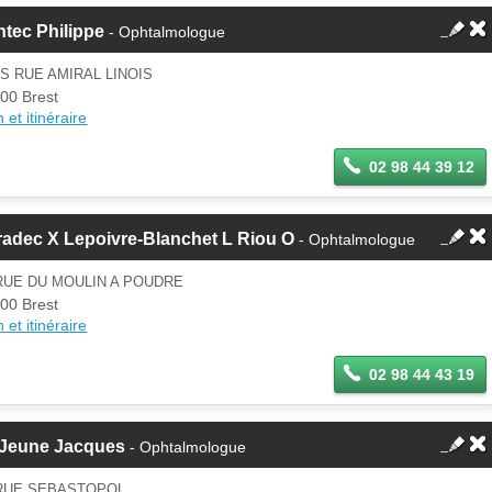
tec Philippe
- Ophtalmologue
IS RUE AMIRAL LINOIS
00 Brest
 et itinéraire
02 98 44 39 12
adec X Lepoivre-Blanchet L Riou O
- Ophtalmologue
RUE DU MOULIN A POUDRE
00 Brest
 et itinéraire
02 98 44 43 19
 Jeune Jacques
- Ophtalmologue
 RUE SEBASTOPOL