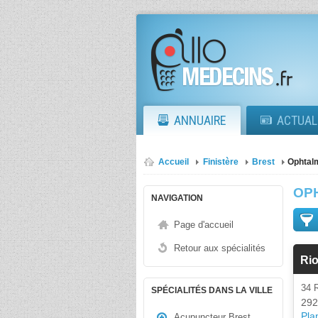
ANNUAIRE
ACTUAL
Accueil
Finistère
Brest
Ophtal
OP
NAVIGATION
Page d'accueil
Retour aux spécialités
Rio
34 
SPÉCIALITÉS DANS LA VILLE
292
Plan
Acupuncteur Brest