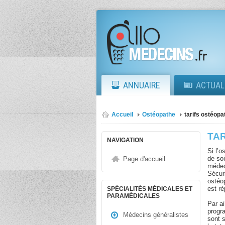
ANNUAIRE
ACTUAL
Accueil
Ostéopathe
tarifs ostéopa
TA
NAVIGATION
Si l’
de soi
Page d'accueil
médec
Sécur
ostéo
est ré
SPÉCIALITÉS MÉDICALES ET
PARAMÉDICALES
Par ai
progr
Médecins généralistes
sont 