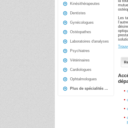
la tot
Kinésithérapeutes
mutue
ostéop
Dentistes
Les t
l’aut
Gynécologues
désire
optiqu
Ostéopathes
prest
soluti
Laboratoires d'analyses
Trouv
Psychiatres
Vétérinaires
Re
Cardiologues
Accé
Ophtalmologues
dép
Plus de spécialités ...