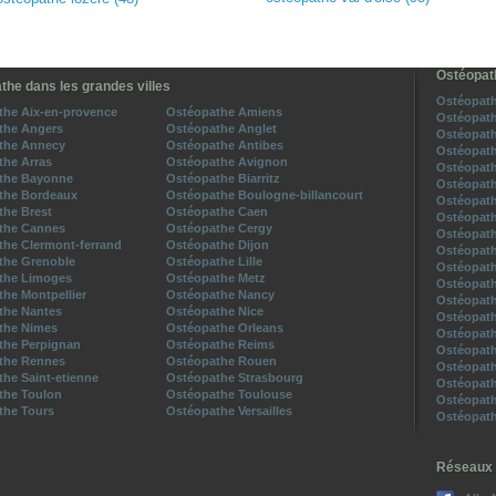
Ostéopat
the dans les grandes villes
Ostéopath
the Aix-en-provence
Ostéopathe Amiens
Ostéopath
the Angers
Ostéopathe Anglet
Ostéopath
the Annecy
Ostéopathe Antibes
Ostéopath
the Arras
Ostéopathe Avignon
Ostéopath
the Bayonne
Ostéopathe Biarritz
Ostéopath
the Bordeaux
Ostéopathe Boulogne-billancourt
Ostéopath
the Brest
Ostéopathe Caen
Ostéopath
the Cannes
Ostéopathe Cergy
Ostéopath
the Clermont-ferrand
Ostéopathe Dijon
Ostéopath
the Grenoble
Ostéopathe Lille
Ostéopath
the Limoges
Ostéopathe Metz
Ostéopath
he Montpellier
Ostéopathe Nancy
Ostéopath
the Nantes
Ostéopathe Nice
Ostéopath
the Nimes
Ostéopathe Orleans
Ostéopath
the Perpignan
Ostéopathe Reims
Ostéopath
the Rennes
Ostéopathe Rouen
Ostéopath
he Saint-etienne
Ostéopathe Strasbourg
Ostéopath
the Toulon
Ostéopathe Toulouse
Ostéopath
the Tours
Ostéopathe Versailles
Ostéopath
Réseaux 