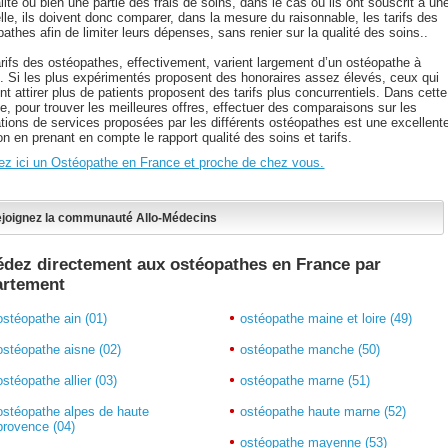
alité ou bien une partie des frais de soins, dans le cas où ils ont souscrit à un
lle, ils doivent donc comparer, dans la mesure du raisonnable, les tarifs des
athes afin de limiter leurs dépenses, sans renier sur la qualité des soins..
arifs des ostéopathes, effectivement, varient largement d’un ostéopathe à
re. Si les plus expérimentés proposent des honoraires assez élevés, ceux qui
nt attirer plus de patients proposent des tarifs plus concurrentiels. Dans cette
e, pour trouver les meilleures offres, effectuer des comparaisons sur les
ations de services proposées par les différents ostéopathes est une excellent
on en prenant en compte le rapport qualité des soins et tarifs.
ez ici un Ostéopathe en France et proche de chez vous.
joignez la communauté Allo-Médecins
dez directement aux ostéopathes en France par
artement
ostéopathe ain (01)
ostéopathe maine et loire (49)
ostéopathe aisne (02)
ostéopathe manche (50)
ostéopathe allier (03)
ostéopathe marne (51)
ostéopathe alpes de haute
ostéopathe haute marne (52)
provence (04)
ostéopathe mayenne (53)