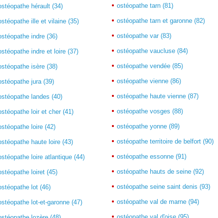
ostéopathe tarn (81)
ostéopathe hérault (34)
ostéopathe tarn et garonne (82)
ostéopathe ille et vilaine (35)
ostéopathe var (83)
ostéopathe indre (36)
ostéopathe vaucluse (84)
ostéopathe indre et loire (37)
ostéopathe vendée (85)
ostéopathe isère (38)
ostéopathe vienne (86)
ostéopathe jura (39)
ostéopathe haute vienne (87)
ostéopathe landes (40)
ostéopathe vosges (88)
ostéopathe loir et cher (41)
ostéopathe yonne (89)
ostéopathe loire (42)
ostéopathe territoire de belfort (90)
ostéopathe haute loire (43)
ostéopathe essonne (91)
ostéopathe loire atlantique (44)
ostéopathe hauts de seine (92)
ostéopathe loiret (45)
ostéopathe seine saint denis (93)
ostéopathe lot (46)
ostéopathe val de marne (94)
ostéopathe lot-et-garonne (47)
ostéopathe val d'oise (95)
ostéopathe lozère (48)