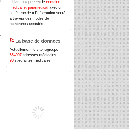
e
ciblant uniquement le
domaine
médical et paramédical
avec un
accès rapide à l'information santé
à travers des modes de
recherches assistés.
e
La base de données
Actuellement le site regroupe :
354997
adresses médicales
90
spécialités médicales