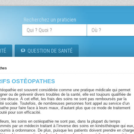
Recherchez un praticien
ITÉ
QUESTION DE SANTÉ
thes
RIFS OSTÉOPATHES
ostéopathie est souvent considérée comme une pratique médicale qui permet
gner ou de prévenir divers troubles de la santé, elle est toujours qualifiée de
ine douce. À cet effet, les frais des soins ne sont pas remboursés par la
ité sociale. Toutefois, de nombreuses personnes font appel au service d’un
pathe pour faire face à leurs maux, d’autant plus que ce mode de traitement
puté pour son efficacité.
lleurs, les soins en ostéopathie ne sont pas, dans la plupart du temps
ammés par un médecin traitant à l’inverse des soins en kinésithérapie qui eux
soumis à ordonnance. De plus, puisque les patients doivent prendre en charg