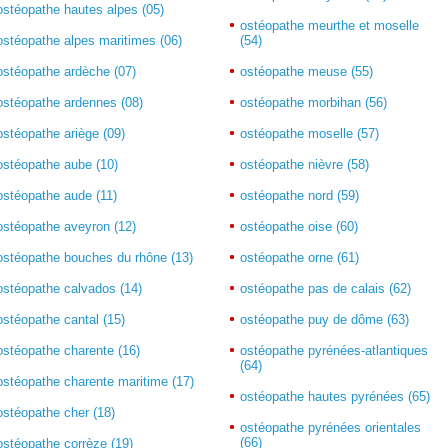
ostéopathe hautes alpes (05)
ostéopathe meurthe et moselle
ostéopathe alpes maritimes (06)
(54)
ostéopathe ardèche (07)
ostéopathe meuse (55)
ostéopathe ardennes (08)
ostéopathe morbihan (56)
ostéopathe ariège (09)
ostéopathe moselle (57)
ostéopathe aube (10)
ostéopathe nièvre (58)
ostéopathe aude (11)
ostéopathe nord (59)
ostéopathe aveyron (12)
ostéopathe oise (60)
ostéopathe bouches du rhône (13)
ostéopathe orne (61)
ostéopathe calvados (14)
ostéopathe pas de calais (62)
ostéopathe cantal (15)
ostéopathe puy de dôme (63)
ostéopathe charente (16)
ostéopathe pyrénées-atlantiques
(64)
ostéopathe charente maritime (17)
ostéopathe hautes pyrénées (65)
ostéopathe cher (18)
ostéopathe pyrénées orientales
(66)
ostéopathe corrèze (19)