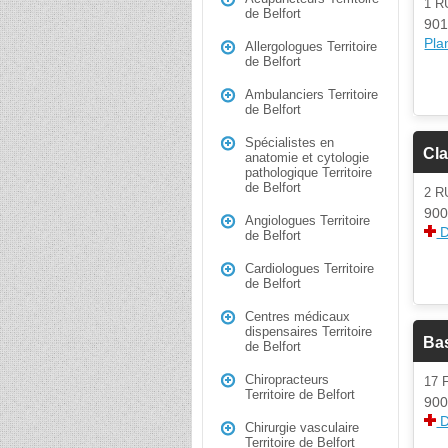
1 
de Belfort
901
Plan
Allergologues Territoire
de Belfort
Ambulanciers Territoire
de Belfort
Spécialistes en
Cla
anatomie et cytologie
pathologique Territoire
de Belfort
2 
900
Angiologues Territoire
D
de Belfort
Cardiologues Territoire
de Belfort
Centres médicaux
dispensaires Territoire
Ba
de Belfort
Chiropracteurs
17
Territoire de Belfort
900
D
Chirurgie vasculaire
Territoire de Belfort