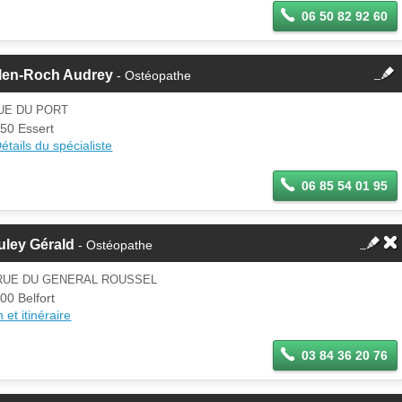
06 50 82 92 60
fermer
hlen-Roch Audrey
- Ostéopathe
Cette fiche est la propriété
d'un membre.
UE DU PORT
Se
50 Essert
Si vous êtes ce membre, mettez à
connecter
étails du spécialiste
jour ces informations sur votre
espace Pro.
06 85 54 01 95
uley Gérald
- Ostéopathe
 RUE DU GENERAL ROUSSEL
00 Belfort
 et itinéraire
03 84 36 20 76