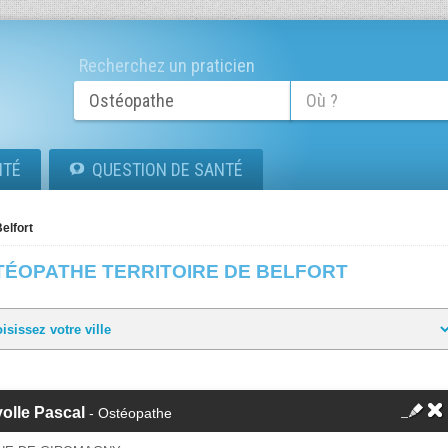
Recherchez un praticien
ITÉ
QUESTION DE SANTÉ
Belfort
TÉOPATHE TERRITOIRE DE BELFORT
olle Pascal
- Ostéopathe