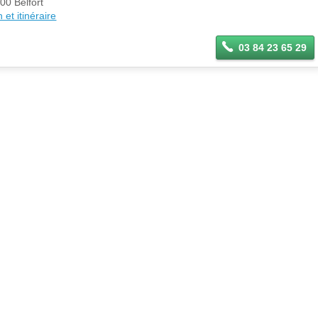
00 Belfort
 et itinéraire
03 84 23 65 29