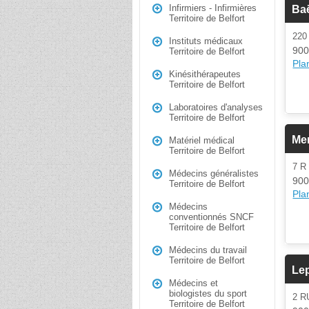
Infirmiers - Infirmières
Ba
Territoire de Belfort
220
Instituts médicaux
900
Territoire de Belfort
Plan
Kinésithérapeutes
Territoire de Belfort
Laboratoires d'analyses
Territoire de Belfort
Me
Matériel médical
Territoire de Belfort
7 R
Médecins généralistes
900
Territoire de Belfort
Plan
Médecins
conventionnés SNCF
Territoire de Belfort
Médecins du travail
Territoire de Belfort
Lep
Médecins et
biologistes du sport
2 
Territoire de Belfort