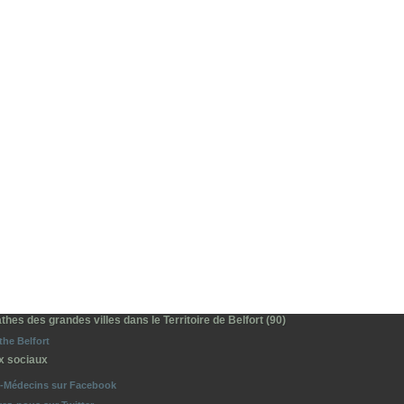
hes des grandes villes dans le Territoire de Belfort (90)
he Belfort
x sociaux
o-Médecins sur Facebook