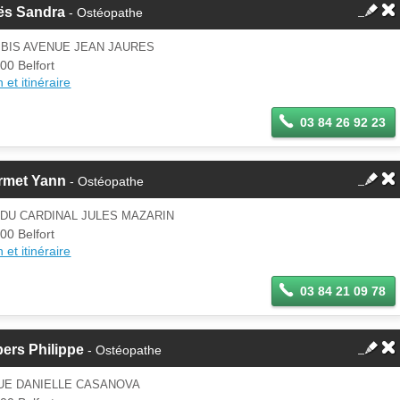
ës Sandra
- Ostéopathe
 BIS AVENUE JEAN JAURES
00 Belfort
 et itinéraire
03 84 26 92 23
rmet Yann
- Ostéopathe
 DU CARDINAL JULES MAZARIN
00 Belfort
 et itinéraire
03 84 21 09 78
ers Philippe
- Ostéopathe
RUE DANIELLE CASANOVA