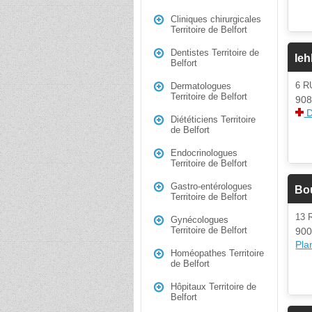
Cliniques chirurgicales
Territoire de Belfort
Dentistes Territoire de
Ie
Belfort
6 R
Dermatologues
Territoire de Belfort
908
D
Diététiciens Territoire
de Belfort
Endocrinologues
Territoire de Belfort
Gastro-entérologues
Bo
Territoire de Belfort
13
Gynécologues
Territoire de Belfort
900
Plan
Homéopathes Territoire
de Belfort
Hôpitaux Territoire de
Belfort