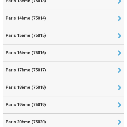
Paris 13ème (75013)
Paris 14ème (75014)
Paris 15ème (75015)
Paris 16ème (75016)
Paris 17ème (75017)
Paris 18ème (75018)
Paris 19ème (75019)
Paris 20ème (75020)