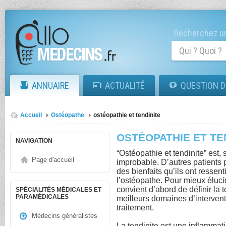
Recherchez un
ANNUAIRE
ACTUALITÉ
QUESTION D
Accueil
Ostéopathe
ostéopathie et tendinite
OSTÉOPATHIE ET TE
NAVIGATION
“Ostéopathie et tendinite” est,
Page d'accueil
improbable. D’autres patients 
des bienfaits qu’ils ont ressen
l’ostéopathe. Pour mieux élucid
convient d’abord de définir la t
SPÉCIALITÉS MÉDICALES ET
PARAMÉDICALES
meilleurs domaines d’intervent
traitement.
Médecins généralistes
La tendinite est une inflamma