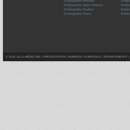
Ostéopathe Rennes
Ostéo
Ostéopathe Saint-etienne
Ostéo
Ostéopathe Toulon
Ostéo
Ostéopathe Tours
Ostéo
© 2026 ALLO-MÉDECINS |
PRÉSENTATION
|
NUMÉROS D'URGENCE
|
DÉPARTEMENTS
|