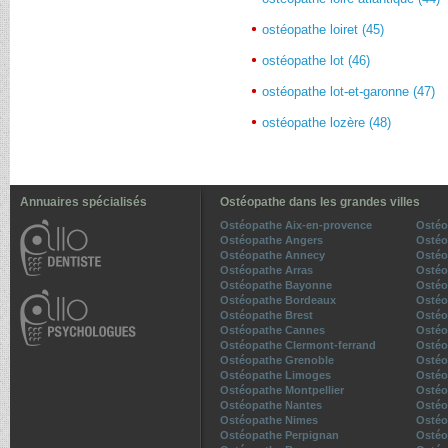
ostéopathe loiret (45)
ostéopathe lot (46)
ostéopathe lot-et-garonne (47)
ostéopathe lozère (48)
Annuaires spécialisés
Ostéopathe dans les grandes villes
Ostéopathe Aix-en-provence
Ostéo
Ostéopathe Angers
Ostéo
Ostéopathe Annecy
Ostéo
Ostéopathe Arras
Ostéo
Ostéopathe Bayonne
Ostéo
Ostéopathe Bordeaux
Ostéo
Ostéopathe Brest
Ostéo
Ostéopathe Cannes
Ostéo
Ostéopathe Clermont-ferrand
Ostéo
Ostéopathe Grenoble
Ostéo
Ostéopathe Limoges
Ostéo
Ostéopathe Montpellier
Ostéo
Ostéopathe Nantes
Ostéo
Ostéopathe Nimes
Ostéo
Ostéopathe Perpignan
Ostéo