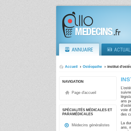
ANNUAIRE
ACTUAL
Accueil
Ostéopathe
institut d'ost
INS
NAVIGATION
L’ost
suivr
Page d'accueil
légis
ans po
d’ost
voie 
SPÉCIALITÉS MÉDICALES ET
des c
PARAMÉDICALES
La du
Médecins généralistes
ans, 