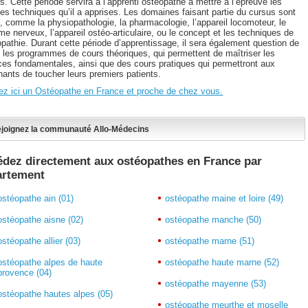
. Cette période servira à l’apprenti ostéopathe à mettre à l’épreuve les
ses techniques qu’il a apprises. Les domaines faisant partie du cursus sont
s, comme la physiopathologie, la pharmacologie, l’appareil locomoteur, le
e nerveux, l’appareil ostéo-articulaire, ou le concept et les techniques de
opathie. Durant cette période d’apprentissage, il sera également question de
e les programmes de cours théoriques, qui permettent de maîtriser les
ces fondamentales, ainsi que des cours pratiques qui permettront aux
nants de toucher leurs premiers patients.
ez ici un Ostéopathe en France et proche de chez vous.
joignez la communauté Allo-Médecins
dez directement aux ostéopathes en France par
artement
ostéopathe ain (01)
ostéopathe maine et loire (49)
ostéopathe aisne (02)
ostéopathe manche (50)
ostéopathe allier (03)
ostéopathe marne (51)
ostéopathe alpes de haute
ostéopathe haute marne (52)
provence (04)
ostéopathe mayenne (53)
ostéopathe hautes alpes (05)
ostéopathe meurthe et moselle