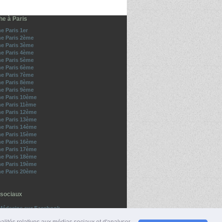
he à Paris
e Paris 1er
e Paris 2ème
e Paris 3ème
e Paris 4ème
e Paris 5ème
e Paris 6ème
e Paris 7ème
e Paris 8ème
e Paris 9ème
e Paris 10ème
e Paris 11ème
e Paris 12ème
e Paris 13ème
e Paris 14ème
e Paris 15ème
e Paris 16ème
e Paris 17ème
e Paris 18ème
e Paris 19ème
e Paris 20ème
sociaux
Médecins sur Facebook
z-nous sur Twitter