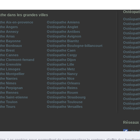
Ostéopat
the dans les grandes villes
Ostéopath
the Aix-en-provence
Ostéopathe Amiens
Ostéopath
the Angers
Ostéopathe Anglet
Ostéopath
the Annecy
Ostéopathe Antibes
Ostéopath
the Arras
Ostéopathe Avignon
Ostéopath
the Bayonne
Ostéopathe Biarritz
Ostéopath
the Bordeaux
Ostéopathe Boulogne-billancourt
Ostéopath
the Brest
Ostéopathe Caen
Ostéopath
the Cannes
Ostéopathe Cergy
Ostéopath
the Clermont-ferrand
Ostéopathe Dijon
Ostéopath
the Grenoble
Ostéopathe Lille
Ostéopath
the Limoges
Ostéopathe Metz
Ostéopath
he Montpellier
Ostéopathe Nancy
Ostéopath
the Nantes
Ostéopathe Nice
Ostéopath
the Nimes
Ostéopathe Orleans
Ostéopath
the Perpignan
Ostéopathe Reims
Ostéopath
the Rennes
Ostéopathe Rouen
Ostéopath
he Saint-etienne
Ostéopathe Strasbourg
Ostéopath
the Toulon
Ostéopathe Toulouse
Ostéopath
the Tours
Ostéopathe Versailles
Ostéopath
Réseaux 
Allo-
Suive