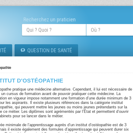
Recherchez un praticien
ITÉ
QUESTION DE SANTÉ
éopathie
TITUT D'OSTÉOPATHIE
éopathe pratique une médecine alternative. Cependant, il lui est nécessaire de
e un cursus de formation avant de pouvoir pratiquer cette médecine. La
lation en vigueur impose notamment une formation d’une durée minimum de 3
ur les aspirants. Il existe plusieurs références dans la catégorie institut
éopathie, qui peuvent mettre les jeunes ou moins jeunes prétendants sur la
de ce métier. Les diplômes sont agrémentés par l’État et permettent d’ouvrir
abinets pour se lancer dans le métier.
rée minimale de l’apprentissage auprès d’un institut d’ostéopathie est de 3
mais il existe également des formules d’apprentissage qui peuvent durer six