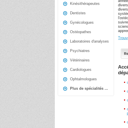
années
Kinésithérapeutes
diver
diver
Dentistes
systèm
l'osté
suivr
Gynécologues
scien
appre
Ostéopathes
Trouv
Laboratoires d'analyses
Psychiatres
Re
Vétérinaires
Accé
Cardiologues
dép
Ophtalmologues
Plus de spécialités ...