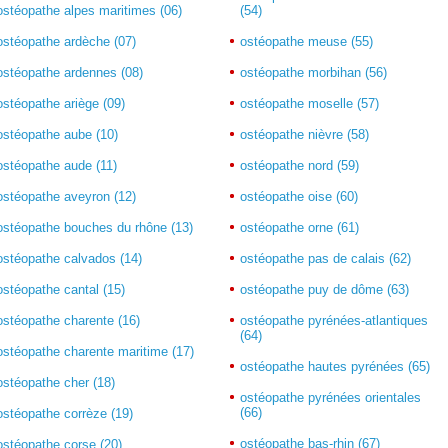
ostéopathe alpes maritimes (06)
(54)
ostéopathe ardèche (07)
ostéopathe meuse (55)
ostéopathe ardennes (08)
ostéopathe morbihan (56)
ostéopathe ariège (09)
ostéopathe moselle (57)
ostéopathe aube (10)
ostéopathe nièvre (58)
ostéopathe aude (11)
ostéopathe nord (59)
ostéopathe aveyron (12)
ostéopathe oise (60)
ostéopathe bouches du rhône (13)
ostéopathe orne (61)
ostéopathe calvados (14)
ostéopathe pas de calais (62)
ostéopathe cantal (15)
ostéopathe puy de dôme (63)
ostéopathe charente (16)
ostéopathe pyrénées-atlantiques
(64)
ostéopathe charente maritime (17)
ostéopathe hautes pyrénées (65)
ostéopathe cher (18)
ostéopathe pyrénées orientales
(66)
ostéopathe corrèze (19)
ostéopathe bas-rhin (67)
ostéopathe corse (20)