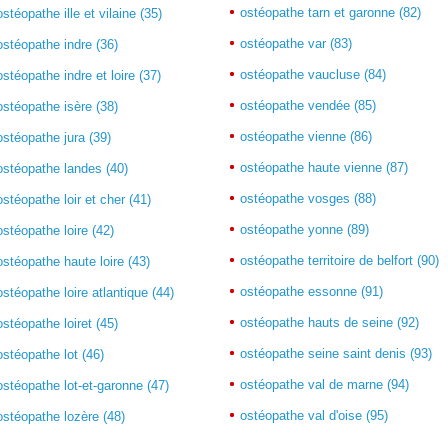
ostéopathe tarn et garonne (82)
ostéopathe ille et vilaine (35)
ostéopathe var (83)
ostéopathe indre (36)
ostéopathe vaucluse (84)
ostéopathe indre et loire (37)
ostéopathe vendée (85)
ostéopathe isère (38)
ostéopathe vienne (86)
ostéopathe jura (39)
ostéopathe haute vienne (87)
ostéopathe landes (40)
ostéopathe vosges (88)
ostéopathe loir et cher (41)
ostéopathe yonne (89)
ostéopathe loire (42)
ostéopathe territoire de belfort (90)
ostéopathe haute loire (43)
ostéopathe essonne (91)
ostéopathe loire atlantique (44)
ostéopathe hauts de seine (92)
ostéopathe loiret (45)
ostéopathe seine saint denis (93)
ostéopathe lot (46)
ostéopathe val de marne (94)
ostéopathe lot-et-garonne (47)
ostéopathe val d'oise (95)
ostéopathe lozère (48)