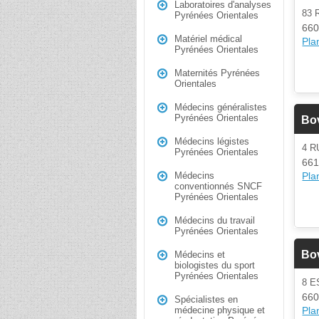
Laboratoires d'analyses
83
Pyrénées Orientales
660
Matériel médical
Plan
Pyrénées Orientales
Maternités Pyrénées
Orientales
Médecins généralistes
Pyrénées Orientales
Bov
Médecins légistes
4 R
Pyrénées Orientales
661
Plan
Médecins
conventionnés SNCF
Pyrénées Orientales
Médecins du travail
Pyrénées Orientales
Bov
Médecins et
biologistes du sport
Pyrénées Orientales
8 
660
Spécialistes en
Plan
médecine physique et