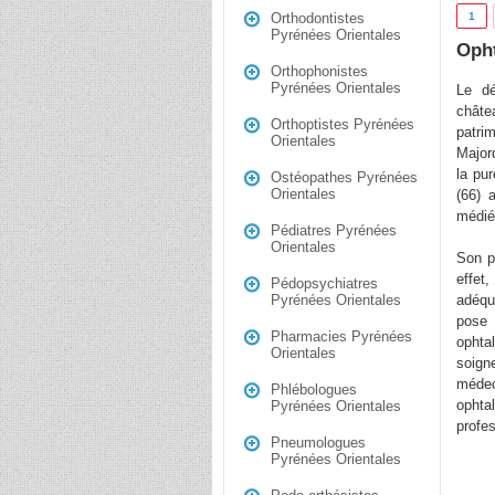
1
Orthodontistes
Pyrénées Orientales
Opht
Orthophonistes
Pyrénées Orientales
Le dé
châte
Orthoptistes Pyrénées
patrim
Orientales
Major
la pu
Ostéopathes Pyrénées
Orientales
(66) 
médié
Pédiatres Pyrénées
Orientales
Son p
effet
Pédopsychiatres
adéqu
Pyrénées Orientales
pose
Pharmacies Pyrénées
ophta
Orientales
soign
médec
Phlébologues
ophta
Pyrénées Orientales
profe
Pneumologues
Pyrénées Orientales