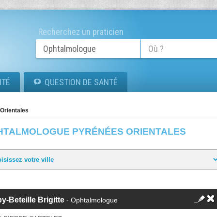
Recherchez un praticien
ITÉ
QUESTION DE SANTÉ
Orientales
HTALMOLOGUE PYRÉNÉES ORIENTALES
by-Beteille Brigitte
- Ophtalmologue