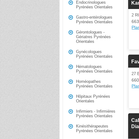
Endocrinologues
Ka
Pyrénées Orientales
2 R
Gastro-entérologues
663
Pyrénées Orientales
Plan
Gérontologues -
Gériatres Pyrénées
Orientales
Gynécologues
Pyrénées Orientales
Fav
Hématologues
Pyrénées Orientales
27
660
Homéopathes
Plan
Pyrénées Orientales
Hôpitaux Pyrénées
Orientales
Infirmiers - Infirmières
Pyrénées Orientales
Cab
Di
Kinésithérapeutes
Pyrénées Orientales