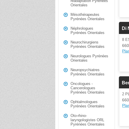
réadaptation Pyrénées
Orientales
Mésothérapeutes
Pyrénées Orientales
Di 
Néphrologues
Pyrénées Orientales
8 
Neurochirurgiens
660
Pyrénées Orientales
Plan
Neurologues Pyrénées
Orientales
Neuropsychiatres
Pyrénées Orientales
Be
Oncologues -
Cancerologues
Pyrénées Orientales
2 
660
Ophtalmologues
Plan
Pyrénées Orientales
Oto-rhino-
laryngologistes ORL
Pyrénées Orientales