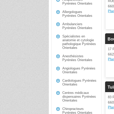
RU
Pyrénées Orientales
660
Plan
Allergologues
Pyrénées Orientales
Ambulanciers
Pyrénées Orientales
Spécialistes en
Bo
anatomie et cytologie
pathologique Pyrénées
Orientales
17 
662
Anesthésistes
Plan
Pyrénées Orientales
Angiologues Pyrénées
Orientales
Cardiologues Pyrénées
Orientales
Tui
Centres médicaux
dispensaires Pyrénées
83
Orientales
660
Plan
Chiropracteurs
Pyrénées Orientales