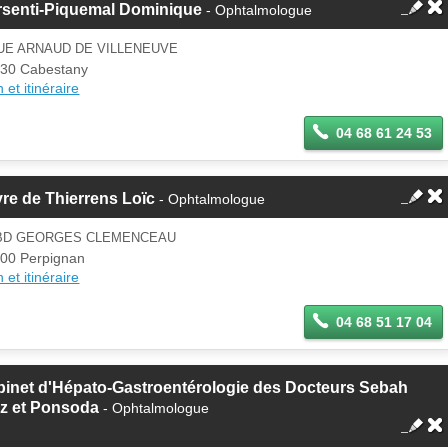
rsenti-Piquemal Dominique
- Ophtalmologue
UE ARNAUD DE VILLENEUVE
30 Cabestany
 et itinéraire
04 68 61 24 53
re de Thierrens Loïc
- Ophtalmologue
 BD GEORGES CLEMENCEAU
00 Perpignan
 et itinéraire
04 68 51 17 04
inet d'Hépato-Gastroentérologie des Docteurs Sebah
az et Ponsoda
- Ophtalmologue