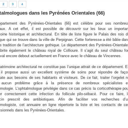
2
3
4
almologues dans les Pyrénées Orientales (66)
partement des Pyrénées-Orientales (66) est célèbre pour ses nombreu
aux. A cet effet, il est possible de découvrir sur les lieux un importa
oine historique et architectural. En tête de liste figure le Palais des rois 
que qui se trouve dans la ville de Perpignan. Cette forteresse a été bâtie da
re tradition de l’architecture gothique. Le département des Pyrénées-Oriental
abrite également le château royal de Collioure. Il s’agit du seul château fo
val encore debout actuellement en France avec le château de Vincennes.
atrimoine architectural ne constitue pas l’unique attrait de ce département. 
, il propose aussi un excellent système de soins pour répondre de faço
ate aux besoins de ses habitants et visiteurs. De ce fait, traiter l’orgelet 
 aucun problème grâce à la présence de nombreux spécialistes e
lmologie. L'ophtalmologue privilégie dans ce cas précis la corticothérapie po
er correctement cette infection du follicule pilo-sébacé. Pour ce faire, 
in prescrit des antibiotiques. Afin de faciliter vos recherches d’u
lmologiste, cet annuaire en ligne répertorie la liste et les contacts de c
ssionnels dans les Pyrénées-Orientales.