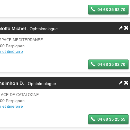
04 68 35 92 70
Nolfo Michel
- Ophtalmologue
ESPACE MEDITERRANEE
00 Perpignan
 et itinéraire
04 68 35 92 70
nsimhon D.
- Ophtalmologue
PLACE DE CATALOGNE
00 Perpignan
 et itinéraire
04 68 35 25 55