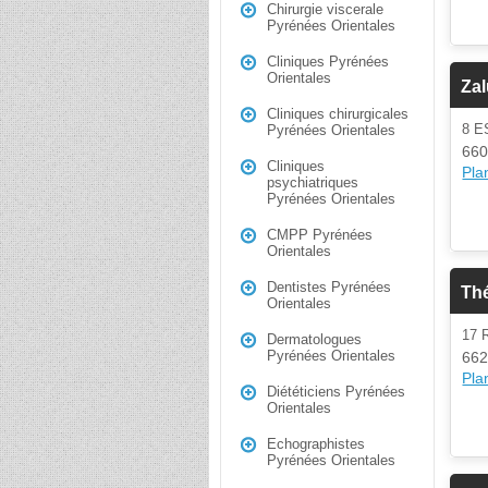
Chirurgie viscerale
Pyrénées Orientales
Cliniques Pyrénées
Orientales
Zal
Cliniques chirurgicales
8 
Pyrénées Orientales
660
Cliniques
Plan
psychiatriques
Pyrénées Orientales
CMPP Pyrénées
Orientales
Dentistes Pyrénées
Th
Orientales
17 
Dermatologues
Pyrénées Orientales
662
Plan
Diététiciens Pyrénées
Orientales
Echographistes
Pyrénées Orientales