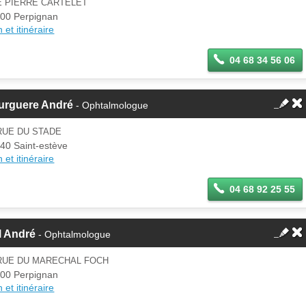
E PIERRE CARTELET
00 Perpignan
 et itinéraire
04 68 34 56 06
urguere André
- Ophtalmologue
RUE DU STADE
40 Saint-estève
 et itinéraire
04 68 92 25 55
l André
- Ophtalmologue
 RUE DU MARECHAL FOCH
00 Perpignan
 et itinéraire