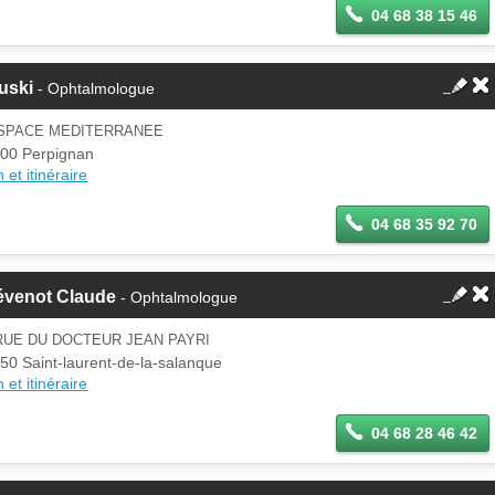
04 68 38 15 46
uski
- Ophtalmologue
ESPACE MEDITERRANEE
00 Perpignan
 et itinéraire
04 68 35 92 70
évenot Claude
- Ophtalmologue
RUE DU DOCTEUR JEAN PAYRI
50 Saint-laurent-de-la-salanque
 et itinéraire
04 68 28 46 42