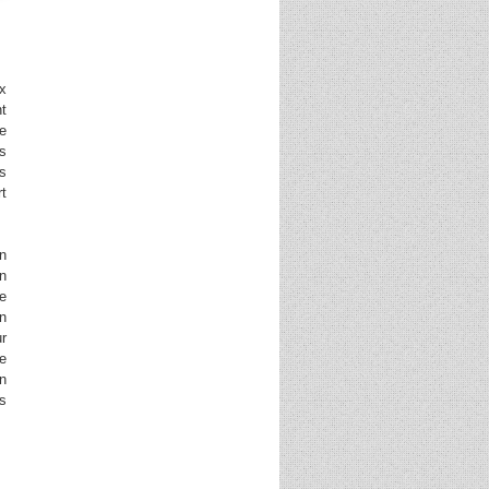
x
nt
de
ns
es
rt
En
n
ne
n
ur
le
n
es