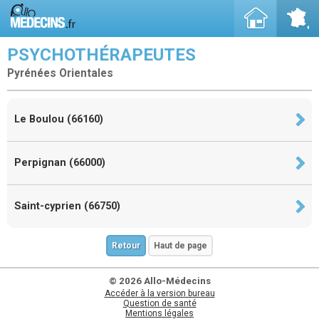
PSYCHOTHÉRAPEUTES
Pyrénées Orientales
Le Boulou (66160)
Perpignan (66000)
Saint-cyprien (66750)
Retour
Haut de page
© 2026 Allo-Médecins
Accéder à la version bureau
Question de santé
Mentions légales