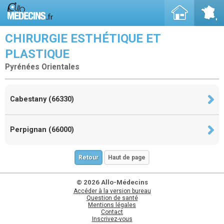
CHIRURGIE ESTHÉTIQUE ET
PLASTIQUE
Pyrénées Orientales
Cabestany (66330)
Perpignan (66000)
Retour
Haut de page
© 2026 Allo-Médecins
Accéder à la version bureau
Question de santé
Mentions légales
Contact
Inscrivez-vous