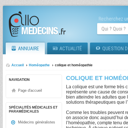
Recherchez un
ANNUAIRE
ACTUALITÉ
QUESTION D
Accueil
Homéopathe
colique et homéopathie
COLIQUE ET HOMÉO
NAVIGATION
La colique est une forme très
Page d'accueil
représente une cause de consul
bien atteindre les adultes que 
solutions thérapeutiques que l
SPÉCIALITÉS MÉDICALES ET
PARAMÉDICALES
Comme les troubles peuvent rep
on associe donc aujourd’hui de
Médecins généralistes
l’homéopathie, compte tenu de 
technique. À chaque patient c