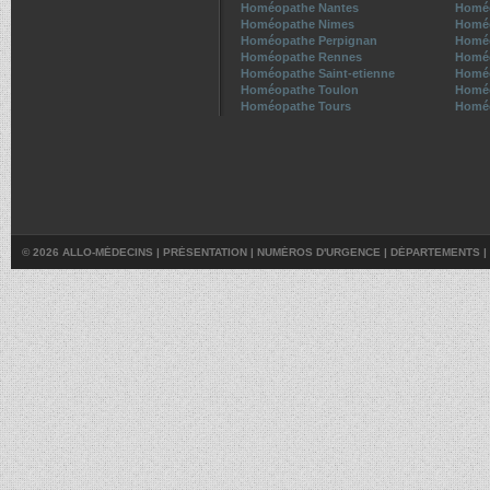
Homéopathe Nantes
Homéo
Homéopathe Nimes
Homéo
Homéopathe Perpignan
Homé
Homéopathe Rennes
Homé
Homéopathe Saint-etienne
Homéo
Homéopathe Toulon
Homéo
Homéopathe Tours
Homéo
© 2026 ALLO-MÉDECINS |
PRÉSENTATION
|
NUMÉROS D'URGENCE
|
DÉPARTEMENTS
|