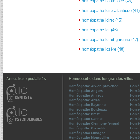
homéopathe haute loire (43)
homéopathe loire atlantique (44)
homéopathe loiret (45)
homéopathe lot (46)
homéopathe lot-et-garonne (47)
homéopathe lozère (48)
Annuaires spécialisés
Homéopathe dans les grandes villes
Homéopathe Aix-en-provence
Homé
Homéopathe Angers
Homéo
Homéopathe Annecy
Homéo
Homéopathe Arras
Homé
Homéopathe Bayonne
Homéo
Homéopathe Bordeaux
Homéo
Homéopathe Brest
Homé
Homéopathe Cannes
Homéo
Homéopathe Clermont-ferrand
Homéo
Homéopathe Grenoble
Homéo
Homéopathe Limoges
Homéo
Homéopathe Montpellier
Homé