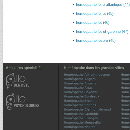
homéopathe loire atlantique (44)
homéopathe loiret (45)
homéopathe lot (46)
homéopathe lot-et-garonne (47)
homéopathe lozère (48)
Annuaires spécialisés
Homéopathe dans les grandes villes
Homéopathe Aix-en-provence
Homé
Homéopathe Angers
Homéo
Homéopathe Annecy
Homéo
Homéopathe Arras
Homé
Homéopathe Bayonne
Homéo
Homéopathe Bordeaux
Homéo
Homéopathe Brest
Homé
Homéopathe Cannes
Homéo
Homéopathe Clermont-ferrand
Homéo
Homéopathe Grenoble
Homéo
Homéopathe Limoges
Homéo
Homéopathe Montpellier
Homé
Homéopathe Nantes
Homéo