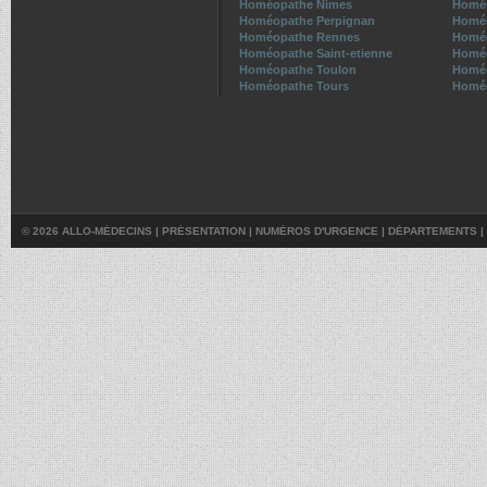
Homéopathe Nimes
Homéo
Homéopathe Perpignan
Homé
Homéopathe Rennes
Homé
Homéopathe Saint-etienne
Homéo
Homéopathe Toulon
Homéo
Homéopathe Tours
Homéo
© 2026 ALLO-MÉDECINS |
PRÉSENTATION
|
NUMÉROS D'URGENCE
|
DÉPARTEMENTS
|