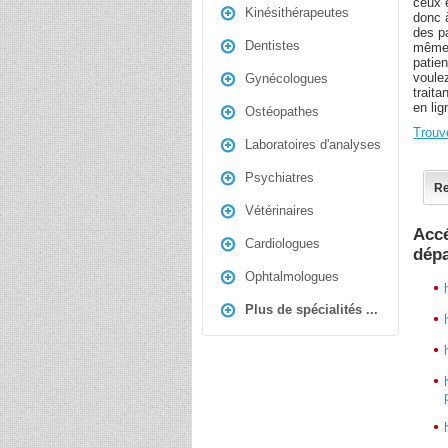
ceux 
Kinésithérapeutes
donc 
des p
Dentistes
mêmes
patie
voulez
Gynécologues
traita
en lig
Ostéopathes
Trouv
Laboratoires d'analyses
Psychiatres
Re
Vétérinaires
Acc
Cardiologues
dép
Ophtalmologues
Plus de spécialités ...