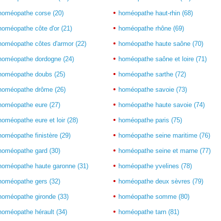
homéopathe corse (20)
homéopathe haut-rhin (68)
homéopathe côte d'or (21)
homéopathe rhône (69)
homéopathe côtes d'armor (22)
homéopathe haute saône (70)
homéopathe dordogne (24)
homéopathe saône et loire (71)
homéopathe doubs (25)
homéopathe sarthe (72)
homéopathe drôme (26)
homéopathe savoie (73)
homéopathe eure (27)
homéopathe haute savoie (74)
homéopathe eure et loir (28)
homéopathe paris (75)
homéopathe finistère (29)
homéopathe seine maritime (76)
homéopathe gard (30)
homéopathe seine et marne (77)
homéopathe haute garonne (31)
homéopathe yvelines (78)
homéopathe gers (32)
homéopathe deux sèvres (79)
homéopathe gironde (33)
homéopathe somme (80)
homéopathe hérault (34)
homéopathe tarn (81)