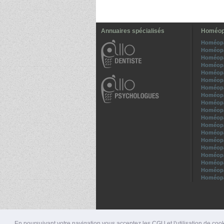
Annuaires spécialisés
Homéopa
Homéopa
Homéopa
Homéopa
Homéopa
Homéopa
Homéopa
Homéopa
Homéopa
Homéopa
Homéopa
Homéopa
Homéopa
Homéopa
Homéopa
Homéopa
Homéopa
Homéopa
Homéopa
Homéopa
En poursuivant votre navigation vous acceptez les CGU et l'utilisation de cook