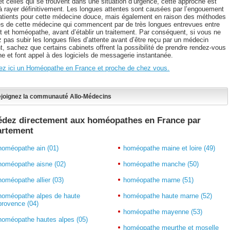
et celles qui se trouvent dans une situation d’urgence, cette approche est
à rayer définitivement. Les longues attentes sont causées par l’engouement
atients pour cette médecine douce, mais également en raison des méthodes
 de cette médecine qui commencent par de très longues entrevues entre
nt et homéopathe, avant d’établir un traitement. Par conséquent, si vous ne
 pas subir les longues files d’attente avant d’être reçu par un médecin
nt, sachez que certains cabinets offrent la possibilité de prendre rendez-vous
ne et font appel à des logiciels de messagerie instantanée.
ez ici un Homéopathe en France et proche de chez vous.
joignez la communauté Allo-Médecins
édez directement aux homéopathes en France par
artement
homéopathe ain (01)
homéopathe maine et loire (49)
homéopathe aisne (02)
homéopathe manche (50)
homéopathe allier (03)
homéopathe marne (51)
homéopathe alpes de haute
homéopathe haute marne (52)
provence (04)
homéopathe mayenne (53)
homéopathe hautes alpes (05)
homéopathe meurthe et moselle