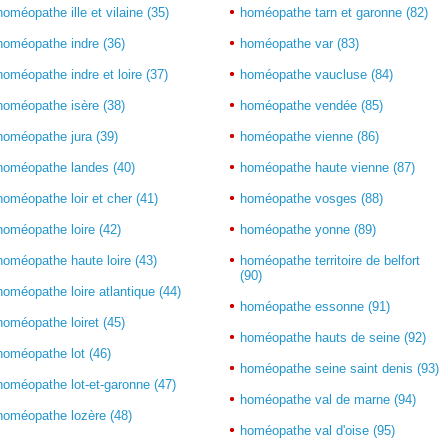
homéopathe ille et vilaine (35)
homéopathe tarn et garonne (82)
homéopathe indre (36)
homéopathe var (83)
homéopathe indre et loire (37)
homéopathe vaucluse (84)
homéopathe isère (38)
homéopathe vendée (85)
homéopathe jura (39)
homéopathe vienne (86)
homéopathe landes (40)
homéopathe haute vienne (87)
homéopathe loir et cher (41)
homéopathe vosges (88)
homéopathe loire (42)
homéopathe yonne (89)
homéopathe haute loire (43)
homéopathe territoire de belfort
(90)
homéopathe loire atlantique (44)
homéopathe essonne (91)
homéopathe loiret (45)
homéopathe hauts de seine (92)
homéopathe lot (46)
homéopathe seine saint denis (93)
homéopathe lot-et-garonne (47)
homéopathe val de marne (94)
homéopathe lozère (48)
homéopathe val d'oise (95)