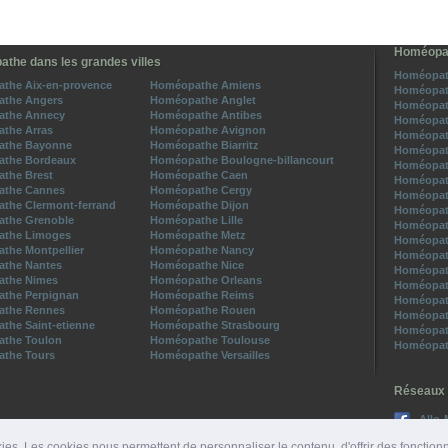
Homéopat
the dans les grandes villes
Homéopath
the Aix-en-provence
Homéopathe Amiens
Homéopat
the Angers
Homéopathe Anglet
Homéopat
the Annecy
Homéopathe Antibes
Homéopat
the Arras
Homéopathe Avignon
Homéopat
the Bayonne
Homéopathe Biarritz
Homéopat
the Bordeaux
Homéopathe Boulogne-billancourt
Homéopat
the Brest
Homéopathe Caen
Homéopat
the Cannes
Homéopathe Cergy
Homéopat
the Clermont-ferrand
Homéopathe Dijon
Homéopat
the Grenoble
Homéopathe Lille
Homéopat
the Limoges
Homéopathe Metz
Homéopat
the Montpellier
Homéopathe Nancy
Homéopat
the Nantes
Homéopathe Nice
Homéopat
the Nimes
Homéopathe Orleans
Homéopat
the Perpignan
Homéopathe Reims
Homéopat
the Rennes
Homéopathe Rouen
Homéopat
the Saint-etienne
Homéopathe Strasbourg
Homéopat
the Toulon
Homéopathe Toulouse
Homéopat
the Tours
Homéopathe Versailles
Réseaux 
Allo-
Suive
ies. Les cookies nous permettent de personnaliser le contenu, d'offrir des fonction