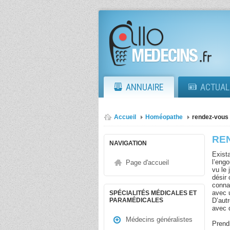
ANNUAIRE
ACTUAL
Accueil
Homéopathe
rendez-vous
RE
NAVIGATION
Exist
l’eng
Page d'accueil
vu le
désir
conna
avec 
SPÉCIALITÉS MÉDICALES ET
D’aut
PARAMÉDICALES
avec 
Médecins généralistes
Prend