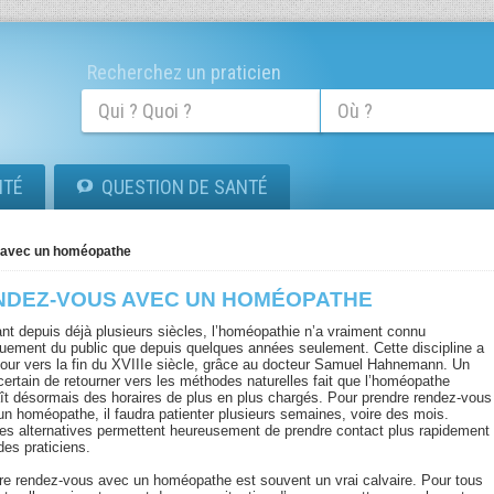
Recherchez un praticien
ITÉ
QUESTION DE SANTÉ
 avec un homéopathe
NDEZ-VOUS AVEC UN HOMÉOPATHE
ant depuis déjà plusieurs siècles, l’homéopathie n’a vraiment connu
ouement du public que depuis quelques années seulement. Cette discipline a
 jour vers la fin du XVIIIe siècle, grâce au docteur Samuel Hahnemann. Un
 certain de retourner vers les méthodes naturelles fait que l’homéopathe
ît désormais des horaires de plus en plus chargés. Pour prendre rendez-vous
un homéopathe, il faudra patienter plusieurs semaines, voire des mois.
res alternatives permettent heureusement de prendre contact plus rapidement
des praticiens.
re rendez-vous avec un homéopathe est souvent un vrai calvaire. Pour tous