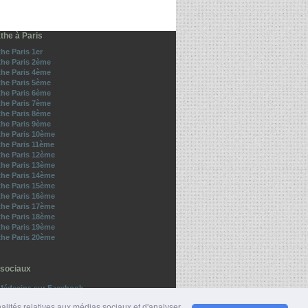
he à Paris
e Paris 1er
he Paris 2ème
he Paris 4ème
he Paris 5ème
he Paris 6ème
he Paris 7ème
he Paris 8ème
he Paris 9ème
he Paris 10ème
he Paris 11ème
he Paris 12ème
he Paris 13ème
he Paris 14ème
he Paris 15ème
he Paris 16ème
he Paris 17ème
he Paris 18ème
he Paris 19ème
he Paris 20ème
sociaux
Médecins sur Facebook
z-nous sur Twitter
nalités relatives aux médias sociaux et d'analyser