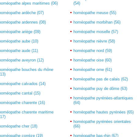
homéopathe alpes maritimes (06)
(54)
homéopathe ardèche (07)
homéopathe meuse (55)
homéopathe ardennes (08)
homéopathe morbihan (56)
homéopathe ariège (09)
homéopathe moselle (57)
homéopathe aube (10)
homéopathe nièvre (58)
homéopathe aude (11)
homéopathe nord (59)
homéopathe aveyron (12)
homéopathe oise (60)
homéopathe bouches du rhône
homéopathe orne (61)
(13)
homéopathe pas de calais (62)
homéopathe calvados (14)
homéopathe puy de dôme (63)
homéopathe cantal (15)
homéopathe pyrénées-atlantiques
homéopathe charente (16)
(64)
homéopathe charente maritime
homéopathe hautes pyrénées (65)
(17)
homéopathe pyrénées orientales
homéopathe cher (18)
(66)
homéopathe corrèze (19)
homéopathe bas-rhin (67)