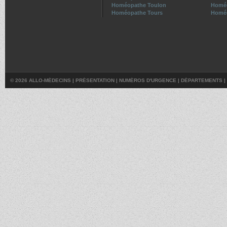
Homéopathe Toulon
Homéo
Homéopathe Tours
Homéo
© 2026 ALLO-MÉDECINS |
PRÉSENTATION
|
NUMÉROS D'URGENCE
|
DÉPARTEMENTS
|