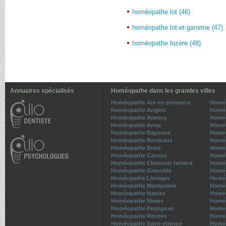
homéopathe lot (46)
homéopathe lot-et-garonne (47)
homéopathe lozère (48)
Annuaires spécialisés
Homéopathe dans les grandes villes
Homéopathe Aix-en-provence
Homé
Homéopathe Angers
Homéo
Homéopathe Annecy
Homéo
Homéopathe Arras
Homé
Homéopathe Bayonne
Homéo
Homéopathe Bordeaux
Homéo
Homéopathe Brest
Homé
Homéopathe Cannes
Homéo
Homéopathe Clermont-ferrand
Homéo
Homéopathe Grenoble
Homéo
Homéopathe Limoges
Homéo
Homéopathe Montpellier
Homé
Homéopathe Nantes
Homéo
Homéopathe Nimes
Homéo
Homéopathe Perpignan
Homé
Homéopathe Rennes
Homé
Homéopathe Saint-etienne
Homéo