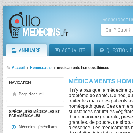
Recherchez un
ANNUAIRE
ACTUALITÉ
QUESTION D
Accueil
Homéopathe
médicaments homéopathiques
MÉDICAMENTS HOM
NAVIGATION
Il n’y a pas que la médecine qu
Page d'accueil
problème de santé. De nos jou
traiter les maux des patients
homéopathiques. Ces derniers 
substances naturelles végétale
SPÉCIALITÉS MÉDICALES ET
PARAMÉDICALES
d’une manière générale, prése
granules, de poudre, de siro
Médecins généralistes
d’essence. Les médicaments h
de solution injectable, peuvent