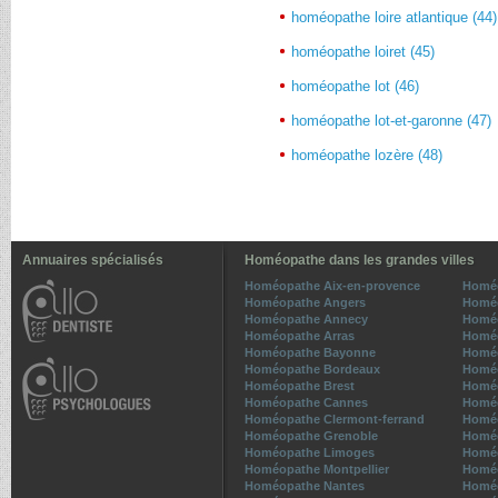
homéopathe loire atlantique (44)
homéopathe loiret (45)
homéopathe lot (46)
homéopathe lot-et-garonne (47)
homéopathe lozère (48)
Annuaires spécialisés
Homéopathe dans les grandes villes
Homéopathe Aix-en-provence
Homé
Homéopathe Angers
Homéo
Homéopathe Annecy
Homéo
Homéopathe Arras
Homé
Homéopathe Bayonne
Homéo
Homéopathe Bordeaux
Homéo
Homéopathe Brest
Homé
Homéopathe Cannes
Homéo
Homéopathe Clermont-ferrand
Homéo
Homéopathe Grenoble
Homéo
Homéopathe Limoges
Homéo
Homéopathe Montpellier
Homé
Homéopathe Nantes
Homéo