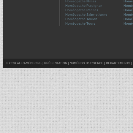
Homéopathe Nimes
Homéo
Homéopathe Perpignan
Homé
Homéopathe Rennes
Homé
Homéopathe Saint-etienne
Homéo
Homéopathe Toulon
Homéo
Homéopathe Tours
Homéo
© 2026 ALLO-MÉDECINS |
PRÉSENTATION
|
NUMÉROS D'URGENCE
|
DÉPARTEMENTS
|