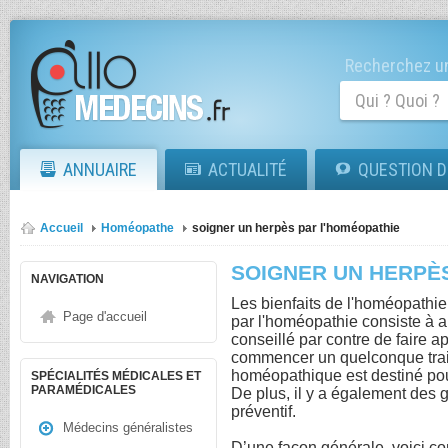
Recherchez un
ANNUAIRE
ACTUALITÉ
QUESTION D
Accueil
Homéopathe
soigner un herpès par l'homéopathie
SOIGNER UN HERPÈ
NAVIGATION
Les bienfaits de l'homéopathi
Page d'accueil
par l'homéopathie consiste à al
conseillé par contre de faire 
commencer un quelconque tra
homéopathique est destiné pour
SPÉCIALITÉS MÉDICALES ET
PARAMÉDICALES
De plus, il y a également des g
préventif.
Médecins généralistes
D’une façon générale, voici c