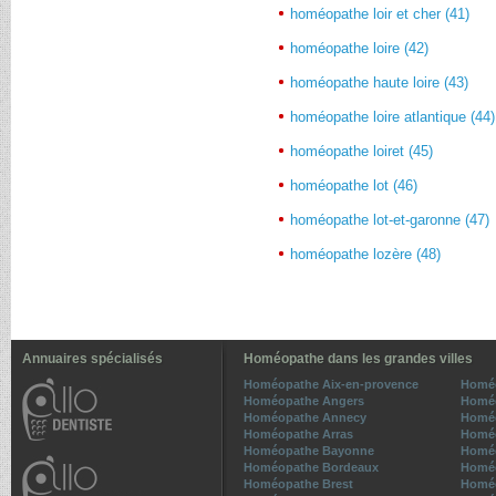
homéopathe loir et cher (41)
homéopathe loire (42)
homéopathe haute loire (43)
homéopathe loire atlantique (44)
homéopathe loiret (45)
homéopathe lot (46)
homéopathe lot-et-garonne (47)
homéopathe lozère (48)
Annuaires spécialisés
Homéopathe dans les grandes villes
Homéopathe Aix-en-provence
Homé
Homéopathe Angers
Homéo
Homéopathe Annecy
Homéo
Homéopathe Arras
Homé
Homéopathe Bayonne
Homéo
Homéopathe Bordeaux
Homéo
Homéopathe Brest
Homé