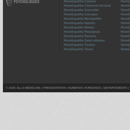
Homéopathe Cannes
Homéo
Homéopathe Clermont-ferrand
Homéo
Homéopathe Grenoble
Homéo
Homéopathe Limoges
Homéo
Homéopathe Montpellier
Homé
Homéopathe Nantes
Homéo
Homéopathe Nimes
Homéo
Homéopathe Perpignan
Homé
Homéopathe Rennes
Homé
Homéopathe Saint-etienne
Homéo
Homéopathe Toulon
Homéo
Homéopathe Tours
Homéo
© 2026 ALLO-MÉDECINS |
PRÉSENTATION
|
NUMÉROS D'URGENCE
|
DÉPARTEMENTS
|