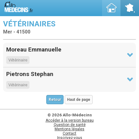
VÉTÉRINAIRES
Mer - 41500
Moreau Emmanuelle
Vétérinaire
Pietrons Stephan
Vétérinaire
Retour
Haut de page
© 2026 Allo-Médecins
Accéder à la version bureau
Question de santé
Mentions légales
Contact
Inscrivez-vous