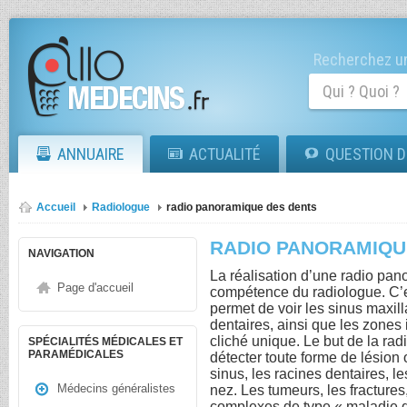
Recherchez un
ANNUAIRE
ACTUALITÉ
QUESTION D
Accueil
Radiologue
radio panoramique des dents
RADIO PANORAMIQU
NAVIGATION
La réalisation d’une radio pan
Page d'accueil
compétence du radiologue. C’e
permet de voir les sinus maxill
dentaires, ainsi que les zones
cliché unique. Le but de la ra
SPÉCIALITÉS MÉDICALES ET
PARAMÉDICALES
détecter toute forme de lésion 
sinus, les racines dentaires, le
Médecins généralistes
nez. Les tumeurs, les fractures
complexes de type « maladie 