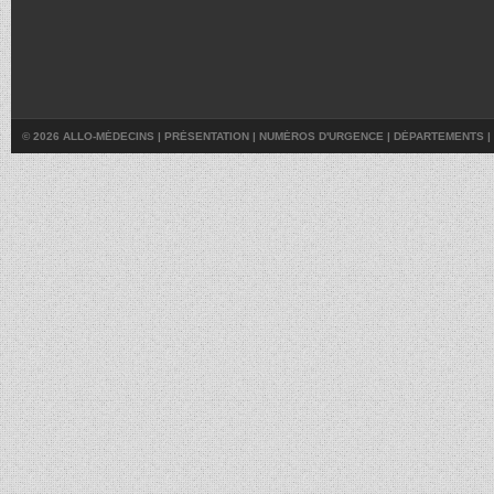
© 2026 ALLO-MÉDECINS |
PRÉSENTATION
|
NUMÉROS D'URGENCE
|
DÉPARTEMENTS
|