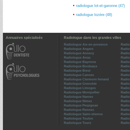
radiologue lot-et-garonne (47)
radiologue lozère (48)
Annuaires spécialisés
Radiologue dans les grandes villes
Radiologue Aix-en-provence
Radio
Radiologue Angers
Radio
Radiologue Annecy
Radio
Radiologue Arras
Radio
Radiologue Bayonne
Radio
Radiologue Bordeaux
Radio
Radiologue Brest
Radio
Radiologue Cannes
Radio
Radiologue Clermont-ferrand
Radio
Radiologue Grenoble
Radio
Radiologue Limoges
Radio
Radiologue Montpellier
Radio
Radiologue Nantes
Radio
Radiologue Nimes
Radio
Radiologue Perpignan
Radio
Radiologue Rennes
Radio
Radiologue Saint-etienne
Radio
Radiologue Toulon
Radio
Radiologue Tours
Radio