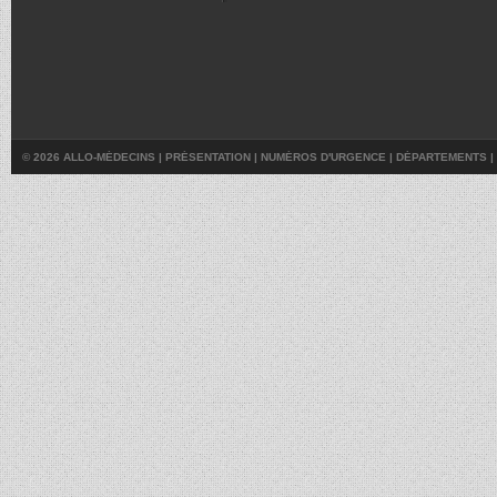
© 2026 ALLO-MÉDECINS |
PRÉSENTATION
|
NUMÉROS D'URGENCE
|
DÉPARTEMENTS
|