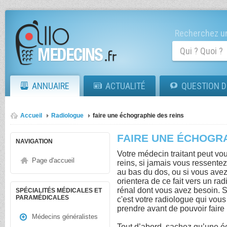
Recherchez un
ANNUAIRE
ACTUALITÉ
QUESTION D
Accueil
Radiologue
faire une échographie des reins
FAIRE UNE ÉCHOGRA
NAVIGATION
Votre médecin traitant peut vo
Page d'accueil
reins, si jamais vous ressent
au bas du dos, ou si vous avez d
orientera de ce fait vers un r
rénal dont vous avez besoin. Si
SPÉCIALITÉS MÉDICALES ET
PARAMÉDICALES
c'est votre radiologue qui vous
prendre avant de pouvoir faire
Médecins généralistes
Tout d’abord, sachez qu’une éc