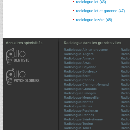
radiologue lot (46)
radiologue lot-et-garonne (47)
radiologue lozère (48)
Annuaires spécialisés
Radiologue dans les grandes villes
Radiologue Aix-en-provence
Radio
Radiologue Angers
Radio
Radiologue Annecy
Radio
Radiologue Arras
Radio
Radiologue Bayonne
Radio
Radiologue Bordeaux
Radio
Radiologue Brest
Radio
Radiologue Cannes
Radio
Radiologue Clermont-ferrand
Radio
Radiologue Grenoble
Radio
Radiologue Limoges
Radio
Radiologue Montpellier
Radio
Radiologue Nantes
Radio
Radiologue Nimes
Radio
Radiologue Perpignan
Radio
Radiologue Rennes
Radio
Radiologue Saint-etienne
Radio
Radiologue Toulon
Radio
Radiologue Tours
Radio