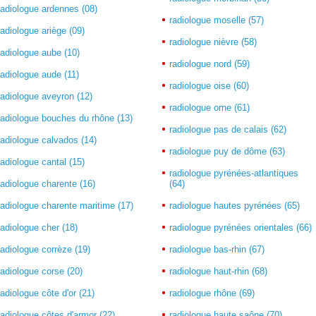
radiologue ardennes (08)
radiologue moselle (57)
radiologue ariège (09)
radiologue nièvre (58)
radiologue aube (10)
radiologue nord (59)
radiologue aude (11)
radiologue oise (60)
radiologue aveyron (12)
radiologue orne (61)
radiologue bouches du rhône (13)
radiologue pas de calais (62)
radiologue calvados (14)
radiologue puy de dôme (63)
radiologue cantal (15)
radiologue pyrénées-atlantiques
radiologue charente (16)
(64)
radiologue charente maritime (17)
radiologue hautes pyrénées (65)
radiologue cher (18)
radiologue pyrénées orientales (66)
radiologue corrèze (19)
radiologue bas-rhin (67)
radiologue corse (20)
radiologue haut-rhin (68)
radiologue côte d'or (21)
radiologue rhône (69)
radiologue côtes d'armor (22)
radiologue haute saône (70)