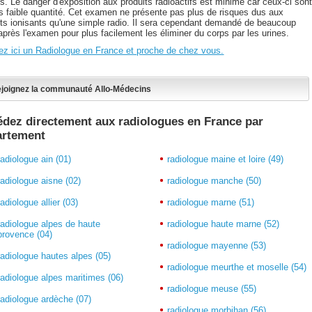
s. Le danger d'exposition aux produits radioactifs est minime car ceux-ci son
ès faible quantité. Cet examen ne présente pas plus de risques dus aux
its ionisants qu'une simple radio. Il sera cependant demandé de beaucoup
après l'examen pour plus facilement les éliminer du corps par les urines.
ez ici un Radiologue en France et proche de chez vous.
joignez la communauté Allo-Médecins
dez directement aux radiologues en France par
artement
radiologue ain (01)
radiologue maine et loire (49)
radiologue aisne (02)
radiologue manche (50)
radiologue allier (03)
radiologue marne (51)
radiologue alpes de haute
radiologue haute marne (52)
provence (04)
radiologue mayenne (53)
radiologue hautes alpes (05)
radiologue meurthe et moselle (54)
radiologue alpes maritimes (06)
radiologue meuse (55)
radiologue ardèche (07)
radiologue morbihan (56)