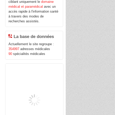
t
ciblant uniquement le
domaine
médical et paramédical
avec un
accès rapide à l'information santé
à travers des modes de
recherches assistés.
La base de données
Actuellement le site regroupe :
354997
adresses médicales
90
spécialités médicales