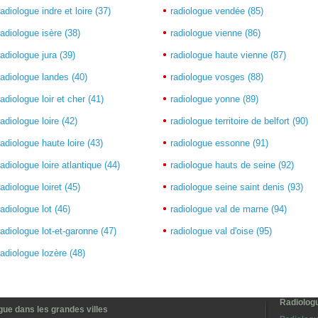
radiologue indre et loire (37)
radiologue vendée (85)
radiologue isère (38)
radiologue vienne (86)
radiologue jura (39)
radiologue haute vienne (87)
radiologue landes (40)
radiologue vosges (88)
radiologue loir et cher (41)
radiologue yonne (89)
radiologue loire (42)
radiologue territoire de belfort (90)
radiologue haute loire (43)
radiologue essonne (91)
radiologue loire atlantique (44)
radiologue hauts de seine (92)
radiologue loiret (45)
radiologue seine saint denis (93)
radiologue lot (46)
radiologue val de marne (94)
radiologue lot-et-garonne (47)
radiologue val d'oise (95)
radiologue lozère (48)
Radiologu
gue dans les grandes villes