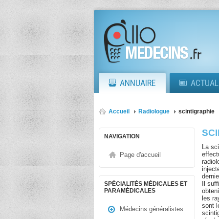
ANNUAIRE
ACTUAL
Accueil
Radiologue
scintigraphie
SC
NAVIGATION
La sc
effec
Page d'accueil
radio
inject
dernie
Il suf
SPÉCIALITÉS MÉDICALES ET
obten
PARAMÉDICALES
les r
sont l
Médecins généralistes
scinti