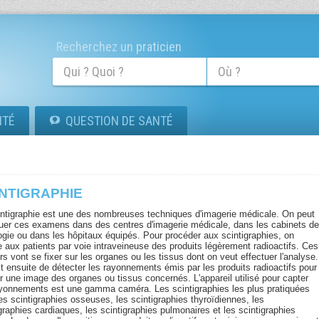
Recherchez un praticien
ITÉ
QUESTION DE SANTÉ
INTIGRAPHIE
intigraphie est une des nombreuses techniques d'imagerie médicale. On peut
tuer ces examens dans des centres d'imagerie médicale, dans les cabinets d
logie ou dans les hôpitaux équipés. Pour procéder aux scintigraphies, on
e aux patients par voie intraveineuse des produits légèrement radioactifs. Ces
rs vont se fixer sur les organes ou les tissus dont on veut effectuer l'analyse.
fit ensuite de détecter les rayonnements émis par les produits radioactifs pour
ir une image des organes ou tissus concernés. L'appareil utilisé pour capter
ayonnements est une gamma caméra. Les scintigraphies les plus pratiquées
es scintigraphies osseuses, les scintigraphies thyroïdiennes, les
graphies cardiaques, les scintigraphies pulmonaires et les scintigraphies