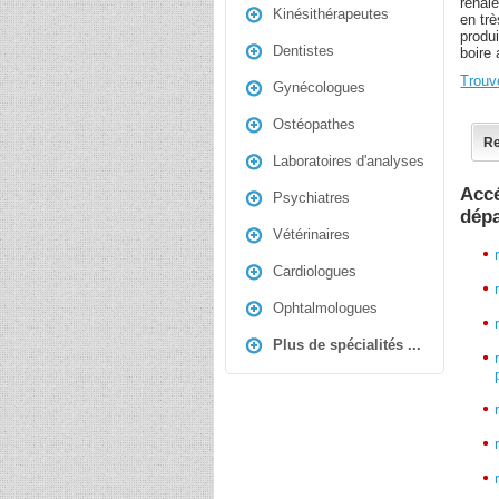
rénale
Kinésithérapeutes
en tr
produ
Dentistes
boire 
Trouv
Gynécologues
Ostéopathes
Re
Laboratoires d'analyses
Accé
Psychiatres
dép
Vétérinaires
Cardiologues
Ophtalmologues
Plus de spécialités ...