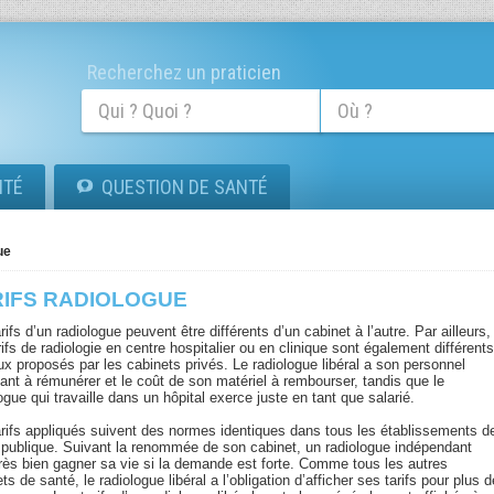
Recherchez un praticien
ITÉ
QUESTION DE SANTÉ
ue
RIFS RADIOLOGUE
rifs d’un radiologue peuvent être différents d’un cabinet à l’autre. Par ailleurs,
rifs de radiologie en centre hospitalier ou en clinique sont également différent
ux proposés par les cabinets privés. Le radiologue libéral a son personnel
tant à rémunérer et le coût de son matériel à rembourser, tandis que le
ogue qui travaille dans un hôpital exerce juste en tant que salarié.
arifs appliqués suivent des normes identiques dans tous les établissements d
 publique. Suivant la renommée de son cabinet, un radiologue indépendant
très bien gagner sa vie si la demande est forte. Comme tous les autres
ts de santé, le radiologue libéral a l’obligation d’afficher ses tarifs pour plus 