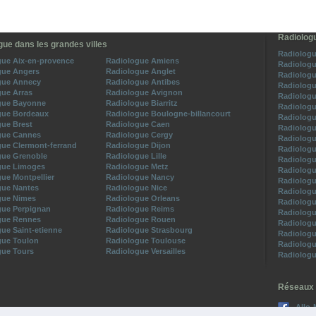
Radiologu
gue dans les grandes villes
Radiologu
gue Aix-en-provence
Radiologue Amiens
Radiologu
gue Angers
Radiologue Anglet
Radiologu
gue Annecy
Radiologue Antibes
Radiologu
ue Arras
Radiologue Avignon
Radiologu
gue Bayonne
Radiologue Biarritz
Radiologu
gue Bordeaux
Radiologue Boulogne-billancourt
Radiologu
ue Brest
Radiologue Caen
Radiologu
gue Cannes
Radiologue Cergy
Radiologu
ue Clermont-ferrand
Radiologue Dijon
Radiologu
gue Grenoble
Radiologue Lille
Radiologu
gue Limoges
Radiologue Metz
Radiologu
ue Montpellier
Radiologue Nancy
Radiologu
gue Nantes
Radiologue Nice
Radiologu
gue Nimes
Radiologue Orleans
Radiologu
gue Perpignan
Radiologue Reims
Radiologu
gue Rennes
Radiologue Rouen
Radiologu
ue Saint-etienne
Radiologue Strasbourg
Radiologu
gue Toulon
Radiologue Toulouse
Radiologu
gue Tours
Radiologue Versailles
Radiologu
Réseaux 
Allo-