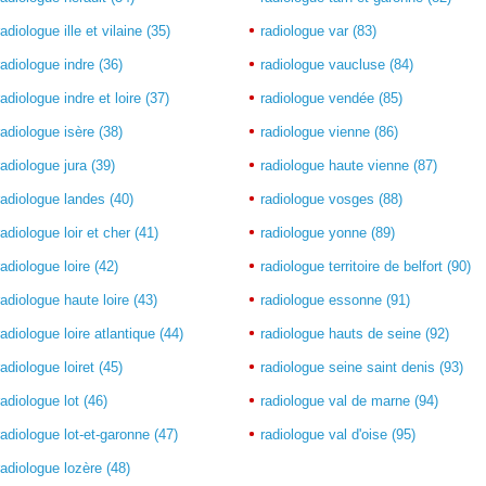
radiologue ille et vilaine (35)
radiologue var (83)
radiologue indre (36)
radiologue vaucluse (84)
radiologue indre et loire (37)
radiologue vendée (85)
radiologue isère (38)
radiologue vienne (86)
radiologue jura (39)
radiologue haute vienne (87)
radiologue landes (40)
radiologue vosges (88)
radiologue loir et cher (41)
radiologue yonne (89)
radiologue loire (42)
radiologue territoire de belfort (90)
radiologue haute loire (43)
radiologue essonne (91)
radiologue loire atlantique (44)
radiologue hauts de seine (92)
radiologue loiret (45)
radiologue seine saint denis (93)
radiologue lot (46)
radiologue val de marne (94)
radiologue lot-et-garonne (47)
radiologue val d'oise (95)
radiologue lozère (48)