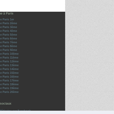
e à Paris
e Paris 1er
e Paris 2ème
e Paris 3ème
e Paris 4ème
e Paris 5ème
e Paris 6ème
e Paris 7ème
e Paris 8ème
e Paris 9ème
e Paris 10ème
e Paris 11ème
e Paris 12ème
e Paris 13ème
e Paris 14ème
e Paris 15ème
e Paris 16ème
e Paris 17ème
e Paris 18ème
e Paris 19ème
e Paris 20ème
sociaux
Médecins sur Facebook