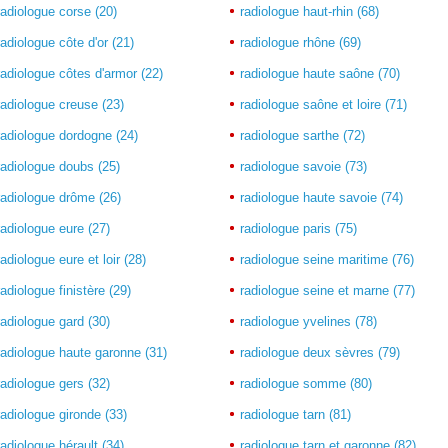
radiologue corse (20)
radiologue haut-rhin (68)
radiologue côte d'or (21)
radiologue rhône (69)
radiologue côtes d'armor (22)
radiologue haute saône (70)
radiologue creuse (23)
radiologue saône et loire (71)
radiologue dordogne (24)
radiologue sarthe (72)
radiologue doubs (25)
radiologue savoie (73)
radiologue drôme (26)
radiologue haute savoie (74)
radiologue eure (27)
radiologue paris (75)
radiologue eure et loir (28)
radiologue seine maritime (76)
radiologue finistère (29)
radiologue seine et marne (77)
radiologue gard (30)
radiologue yvelines (78)
radiologue haute garonne (31)
radiologue deux sèvres (79)
radiologue gers (32)
radiologue somme (80)
radiologue gironde (33)
radiologue tarn (81)
radiologue hérault (34)
radiologue tarn et garonne (82)