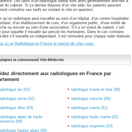
arence. Les tarifs d’un radiologue libéral sont alors généralement affichés à
eil du cabinet. Si ce dernier dispose d’un site web, les patients peuvent
ent connaître ses tarifs en visitant le site en question.
r qu’un radiologue peut travailler au sein d’un hôpital, d’un centre hospitalier
sitaire, d’un établissement de cure, d’un organisme public, d’une entité de
che ou encore au sein d’une association. S’il a un statut de salarié, c’est
té pour laquelle il travaille qui perçoit les honoraires. Dans le cas contraire,
à-dire s’il travaille en indépendant, il est rémunéré pour chaque radio réalisée.
ez ici un Radiologue en France et proche de chez vous.
joignez la communauté Allo-Médecins
dez directement aux radiologues en France par
artement
radiologue ain (01)
radiologue maine et loire (49)
radiologue aisne (02)
radiologue manche (50)
radiologue allier (03)
radiologue marne (51)
radiologue alpes de haute
radiologue haute marne (52)
provence (04)
radiologue mayenne (53)
radiologue hautes alpes (05)