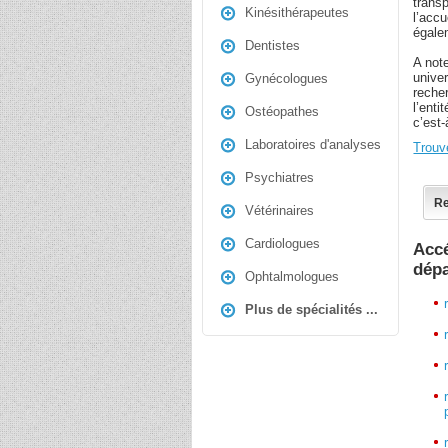
transp
Kinésithérapeutes
l’accu
égalem
Dentistes
A note
univer
Gynécologues
recher
l’enti
Ostéopathes
c’est-
Laboratoires d'analyses
Trouv
Psychiatres
Re
Vétérinaires
Cardiologues
Accé
dép
Ophtalmologues
Plus de spécialités ...