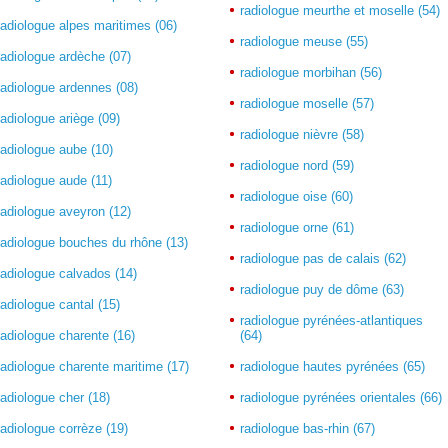
radiologue meurthe et moselle (54)
radiologue alpes maritimes (06)
radiologue meuse (55)
radiologue ardèche (07)
radiologue morbihan (56)
radiologue ardennes (08)
radiologue moselle (57)
radiologue ariège (09)
radiologue nièvre (58)
radiologue aube (10)
radiologue nord (59)
radiologue aude (11)
radiologue oise (60)
radiologue aveyron (12)
radiologue orne (61)
radiologue bouches du rhône (13)
radiologue pas de calais (62)
radiologue calvados (14)
radiologue puy de dôme (63)
radiologue cantal (15)
radiologue pyrénées-atlantiques
radiologue charente (16)
(64)
radiologue charente maritime (17)
radiologue hautes pyrénées (65)
radiologue cher (18)
radiologue pyrénées orientales (66)
radiologue corrèze (19)
radiologue bas-rhin (67)