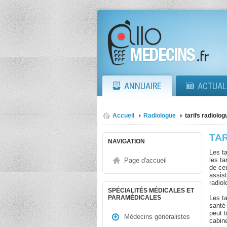
ANNUAIRE
ACTUAL
Accueil
Radiologue
tarifs radiolog
TA
NAVIGATION
Les ta
les ta
Page d'accueil
de ce
assis
radiol
SPÉCIALITÉS MÉDICALES ET
Les t
PARAMÉDICALES
santé
peut 
Médecins généralistes
cabine