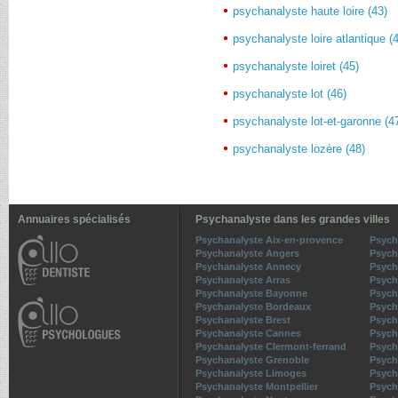
psychanalyste haute loire (43)
psychanalyste loire atlantique (
psychanalyste loiret (45)
psychanalyste lot (46)
psychanalyste lot-et-garonne (4
psychanalyste lozère (48)
Annuaires spécialisés
Psychanalyste dans les grandes villes
Psychanalyste Aix-en-provence
Psych
Psychanalyste Angers
Psych
Psychanalyste Annecy
Psych
Psychanalyste Arras
Psych
Psychanalyste Bayonne
Psycha
Psychanalyste Bordeaux
Psych
Psychanalyste Brest
Psych
Psychanalyste Cannes
Psych
Psychanalyste Clermont-ferrand
Psych
Psychanalyste Grenoble
Psycha
Psychanalyste Limoges
Psych
Psychanalyste Montpellier
Psych