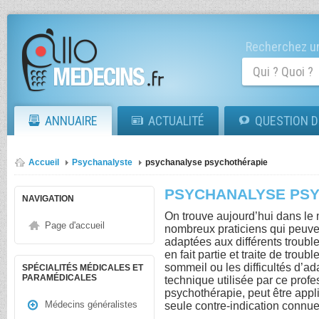
Recherchez un
ANNUAIRE
ACTUALITÉ
QUESTION D
Accueil
Psychanalyste
psychanalyse psychothérapie
PSYCHANALYSE PS
NAVIGATION
On trouve aujourd’hui dans le 
Page d'accueil
nombreux praticiens qui peuven
adaptées aux différents troub
en fait partie et traite de trou
sommeil ou les difficultés d’a
SPÉCIALITÉS MÉDICALES ET
PARAMÉDICALES
technique utilisée par ce prof
psychothérapie, peut être appl
Médecins généralistes
seule contre-indication connue 