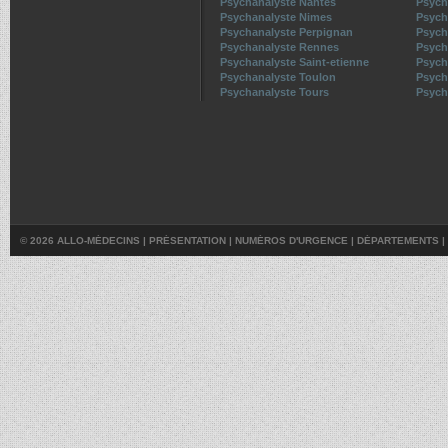
Psychanalyste Nantes
Psych
Psychanalyste Nimes
Psych
Psychanalyste Perpignan
Psych
Psychanalyste Rennes
Psych
Psychanalyste Saint-etienne
Psych
Psychanalyste Toulon
Psych
Psychanalyste Tours
Psycha
© 2026 ALLO-MÉDECINS |
PRÉSENTATION
|
NUMÉROS D'URGENCE
|
DÉPARTEMENTS
|