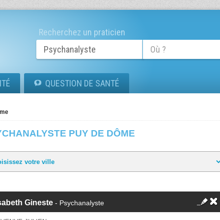
Recherchez un praticien
ITÉ
QUESTION DE SANTÉ
ôme
YCHANALYSTE PUY DE DÔME
sabeth Gineste
- Psychanalyste