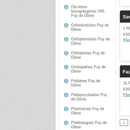
Oto-rhino-
laryngologistes ORL
Puy de Dôme
Si
Orthodontistes Puy de
1 R
Dôme
630
Orthophonistes Puy de
Plan
Dôme
Orthoptistes Puy de
Dôme
Ostéopathes Puy de
Dôme
Fau
Pédiatres Puy de
15 
Dôme
630
Plan
Pédopsychiatres Puy
de Dôme
Pharmacies Puy de
Dôme
Phlébologues Puy de
1
Dôme