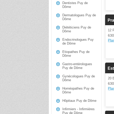
Dentistes Puy de
Dôme
Dermatologues Puy de
Dôme
Pra
Diététiciens Puy de
12
Dôme
630
Endocrinologues Puy
Plan
de Dôme
Etiopathes Puy de
Dôme
Gastro-entérologues
Puy de Dôme
Est
Gynécologues Puy de
20
Dôme
630
Plan
Homéopathes Puy de
Dôme
Hôpitaux Puy de Dôme
Infirmiers - Infirmières
Puy de Dôme