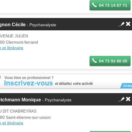
04 73 14 07 71
gnon Cécile
- Psychanalyste
AVENUE JULIEN
00 Clermont-ferrand
 et itinéraire
04 73 93 80 05
etchmann Monique
- Psychanalyste
U DIT CHABREYRAS
80 Saint-étienne-sur-usson
 et itinéraire