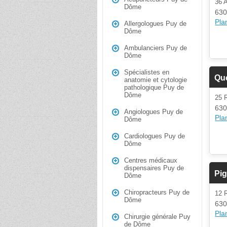
36 
Dôme
630
Plan
Allergologues Puy de
Dôme
Ambulanciers Puy de
Dôme
Spécialistes en
Qu
anatomie et cytologie
pathologique Puy de
Dôme
25
630
Angiologues Puy de
Plan
Dôme
Cardiologues Puy de
Dôme
Centres médicaux
dispensaires Puy de
Pi
Dôme
Chiropracteurs Puy de
12 
Dôme
630
Plan
Chirurgie générale Puy
de Dôme