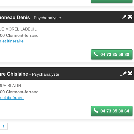
moneau Denis
- Psychanalyste
UE MOREL LADEUIL
00 Clermont-ferrand
 et itinéraire
04 73 35 56 80
re Ghislaine
- Psychanalyste
RUE BLATIN
00 Clermont-ferrand
 et itinéraire
04 73 35 30 64
2