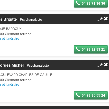
04 73 71 36 36
s Brigitte
- Psychanalyste
 RUE BARDOUX
00 Clermont-ferrand
 et itinéraire
04 73 92 83 21
orges Michel
- Psychanalyste
 BOULEVARD CHARLES DE GAULLE
00 Clermont-ferrand
 et itinéraire
04 73 35 55 24