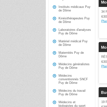
Mor
Instituts médicaux Puy
de Dôme
34 
630
Kinésithérapeutes Puy
Plan
de Dôme
Laboratoires d'analyses
Puy de Dôme
Matériel médical Puy
de Dôme
Mo
Maternités Puy de
Dôme
RÉS
630
Médecins généralistes
Plan
Puy de Dôme
Médecins
conventionnés SNCF
Puy de Dôme
Médecins du travail
Bu
Puy de Dôme
19 
Médecins et
biologistes du sport
638