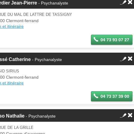
dier Jean-Pierre
- Psychanalyste
RUE DU MAL DE LATTRE DE TASSIGNY
00 Clermont-ferrand
 et itinéraire
04 73 93 07 27
ssé Catherine
- Psychanalyste
ID SIRIUS
00 Clermont-ferrand
 et itinéraire
04 73 37 39 00
so Nathalie
- Psychanalyste
RUE DE LA GRILLE
00 Cournon-d'auvergne