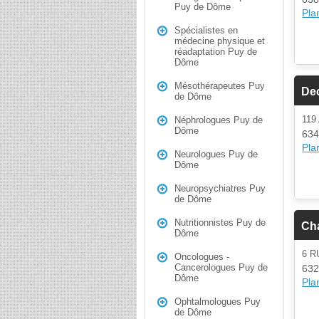
Puy de Dôme
Plan
Spécialistes en
médecine physique et
réadaptation Puy de
Dôme
Mésothérapeutes Puy
De
de Dôme
11
Néphrologues Puy de
Dôme
634
Plan
Neurologues Puy de
Dôme
Neuropsychiatres Puy
de Dôme
Nutritionnistes Puy de
Cha
Dôme
6 
Oncologues -
Cancerologues Puy de
632
Dôme
Plan
Ophtalmologues Puy
de Dôme