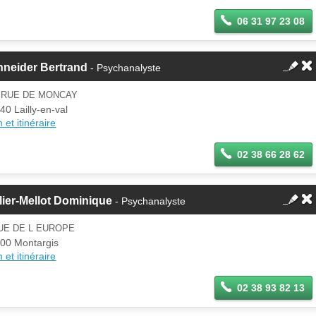
06 31 97 23 08
hneider Bertrand
- Psychanalyste
5 RUE DE MONCAY
40 Lailly-en-val
 et itinéraire
02 38 66 28 62
lier-Mellot Dominique
- Psychanalyste
UE DE L EUROPE
00 Montargis
 et itinéraire
02 38 93 82 13