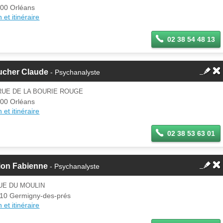
00 Orléans
 et itinéraire
02 38 54 48 13
ucher Claude
- Psychanalyste
RUE DE LA BOURIE ROUGE
00 Orléans
 et itinéraire
02 38 53 63 01
lion Fabienne
- Psychanalyste
UE DU MOULIN
10 Germigny-des-prés
 et itinéraire