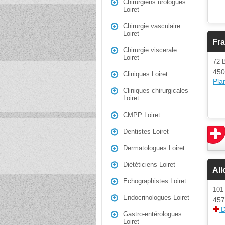
Chirurgiens urologues
Loiret
Chirurgie vasculaire
Loiret
Fr
Chirurgie viscerale
Loiret
72 
450
Cliniques Loiret
Plan
Cliniques chirurgicales
Loiret
CMPP Loiret
Dentistes Loiret
Dermatologues Loiret
Diététiciens Loiret
All
Echographistes Loiret
101
Endocrinologues Loiret
457
D
Gastro-entérologues
Loiret