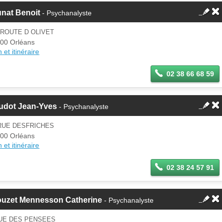
nat Benoit
- Psychanalyste
 ROUTE D OLIVET
00 Orléans
 et itinéraire
02 38 66 68 59
udot Jean-Yves
- Psychanalyste
RUE DESFRICHES
00 Orléans
 et itinéraire
02 38 24 57 91
ouzet Mennesson Catherine
- Psychanalyste
RUE DES PENSEES