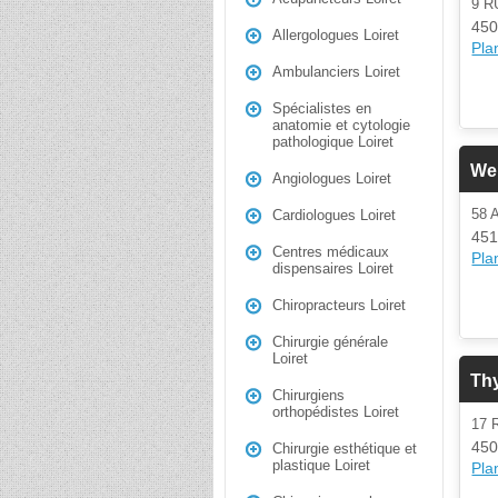
9 R
450
Allergologues Loiret
Plan
Ambulanciers Loiret
Spécialistes en
anatomie et cytologie
pathologique Loiret
We
Angiologues Loiret
58
Cardiologues Loiret
451
Centres médicaux
Plan
dispensaires Loiret
Chiropracteurs Loiret
Chirurgie générale
Loiret
Th
Chirurgiens
orthopédistes Loiret
17 
450
Chirurgie esthétique et
plastique Loiret
Plan