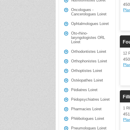
Nutritionnistes Loiret
450
Plan
Oncologues -
Cancerologues Loiret
Ophtalmologues Loiret
Oto-rhino-
laryngologistes ORL
Fo
Loiret
Orthodontistes Loiret
12 
450
Orthophonistes Loiret
Plan
Orthoptistes Loiret
Ostéopathes Loiret
Pédiatres Loiret
Fil
Pédopsychiatres Loiret
1 R
Pharmacies Loiret
451
Phlébologues Loiret
Plan
Pneumologues Loiret