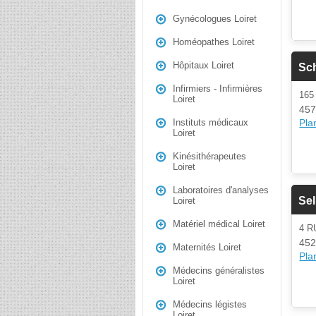
Gynécologues Loiret
Homéopathes Loiret
Hôpitaux Loiret
Sc
Infirmiers - Infirmières
16
Loiret
457
Plan
Instituts médicaux
Loiret
Kinésithérapeutes
Loiret
Laboratoires d'analyses
Sel
Loiret
Matériel médical Loiret
4 R
452
Maternités Loiret
Plan
Médecins généralistes
Loiret
Médecins légistes
Loiret