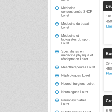
Dru
Médecins
conventionnés SNCF
Loiret
118
450
Médecins du travail
Plan
Loiret
Médecins et
biologistes du sport
Loiret
Spécialistes en
Bo
médecine physique et
réadaptation Loiret
29 
Mésothérapeutes Loiret
450
Plan
Néphrologues Loiret
Neurochirurgiens Loiret
Neurologues Loiret
Neuropsychiatres
Cr
Loiret
6 