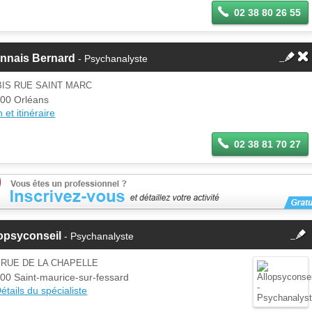
02 38 80 26 55
annais Bernard
- Psychanalyste
BIS RUE SAINT MARC
00 Orléans
 et itinéraire
02 38 81 70 27
fermer
opsyconseil
- Psychanalyste
Cette fiche est la propriété
d'un membre.
 RUE DE LA CHAPELLE
Se
00 Saint-maurice-sur-fessard
Si vous êtes ce membre, mettez à
connecter
étails du spécialiste
jour ces informations sur votre
espace Pro.