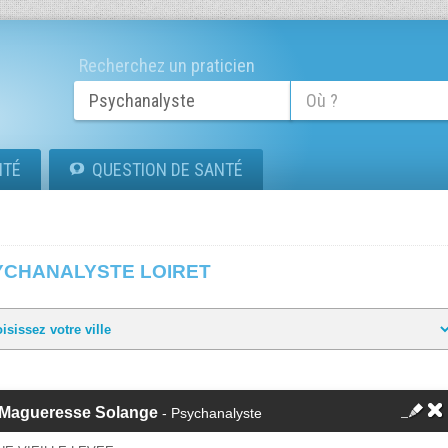
Recherchez un praticien
ITÉ
QUESTION DE SANTÉ
YCHANALYSTE LOIRET
 Magueresse Solange
- Psychanalyste