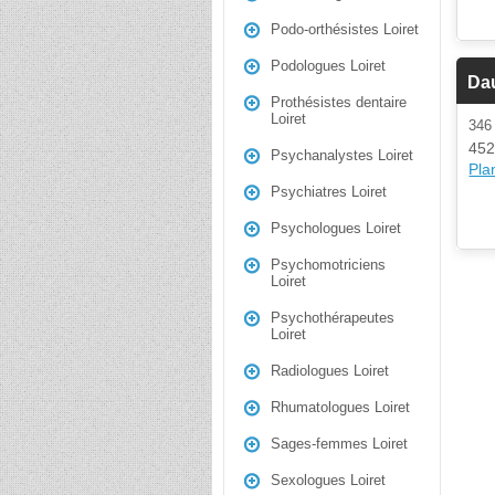
Podo-orthésistes Loiret
Podologues Loiret
Da
Prothésistes dentaire
Loiret
34
452
Psychanalystes Loiret
Plan
Psychiatres Loiret
Psychologues Loiret
Psychomotriciens
Loiret
Psychothérapeutes
Loiret
Radiologues Loiret
Rhumatologues Loiret
Sages-femmes Loiret
Sexologues Loiret