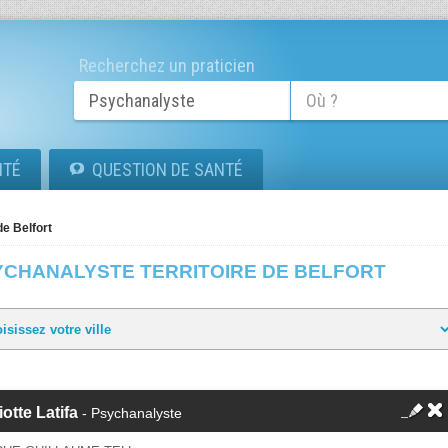
Recherchez un praticien
ITÉ
QUESTION DE SANTÉ
de Belfort
YCHANALYSTE TERRITOIRE DE BELFORT
liotte Latifa
- Psychanalyste