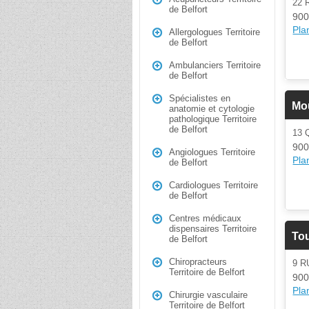
22 
de Belfort
900
Plan
Allergologues Territoire
de Belfort
Ambulanciers Territoire
de Belfort
Spécialistes en
Mo
anatomie et cytologie
pathologique Territoire
de Belfort
13 
900
Angiologues Territoire
Plan
de Belfort
Cardiologues Territoire
de Belfort
Centres médicaux
dispensaires Territoire
To
de Belfort
Chiropracteurs
9 R
Territoire de Belfort
900
Plan
Chirurgie vasculaire
Territoire de Belfort