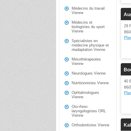
Médecins du travail
Vienne
Au
Médecins et
29
biologistes du sport
Vienne
860
Plan
Spécialistes en
médecine physique et
réadaptation Vienne
Mésothérapeutes
Vienne
Bo
Neurologues Vienne
40
Nutritionnistes Vienne
860
Plan
Ophtalmologues
Vienne
Oto-rhino-
laryngologistes ORL
Vienne
Ka
Orthodontistes Vienne