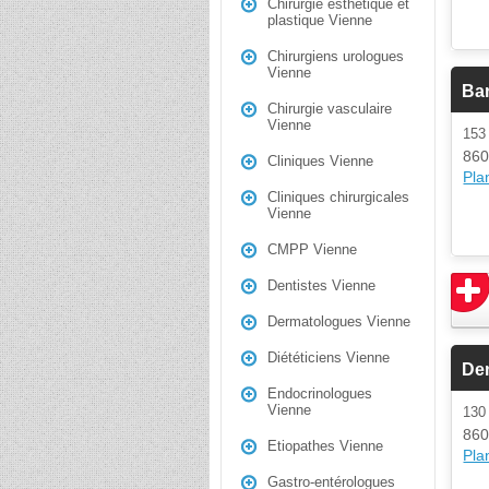
Chirurgie esthétique et
plastique Vienne
Chirurgiens urologues
Vienne
Bar
Chirurgie vasculaire
Vienne
153
860
Cliniques Vienne
Plan
Cliniques chirurgicales
Vienne
CMPP Vienne
Dentistes Vienne
Dermatologues Vienne
Diététiciens Vienne
De
Endocrinologues
Vienne
130
860
Etiopathes Vienne
Plan
Gastro-entérologues