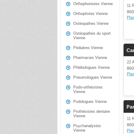
Orthophonistes Vienne
11 
860
Orthoptistes Vienne
Plan
Ostéopathes Vienne
Ostéopathes du sport
Vienne
Pédiatres Vienne
Ca
Pharmacies Vienne
22 
Phlébologues Vienne
860
Plan
Pneumologues Vienne
Podo-orthésistes
Vienne
Podologues Vienne
Par
Prothésistes dentaire
Vienne
11 
860
Psychanalystes
Plan
Vienne