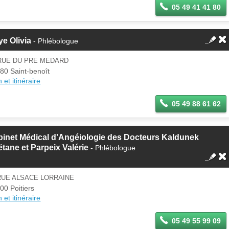
05 49 41 41 80
e Olivia
- Phlébologue
 RUE DU PRE MEDARD
80 Saint-benoît
 et itinéraire
05 49 88 61 62
inet Médical d'Angéiologie des Docteurs Kaldunek
tane et Parpeix Valérie
- Phlébologue
RUE ALSACE LORRAINE
00 Poitiers
 et itinéraire
05 49 55 99 09