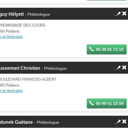
guy Hélyett
- Phlébologue
 PROMENADE DES COURS
00 Poitiers
 et itinéraire
05 49 01 73 10
ussemart Christian
- Phlébologue
 BOULEVARD FRANCOIS ALBERT
00 Poitiers
 et itinéraire
05 49 41 23 59
ldunek Gaétane
- Phlébologue