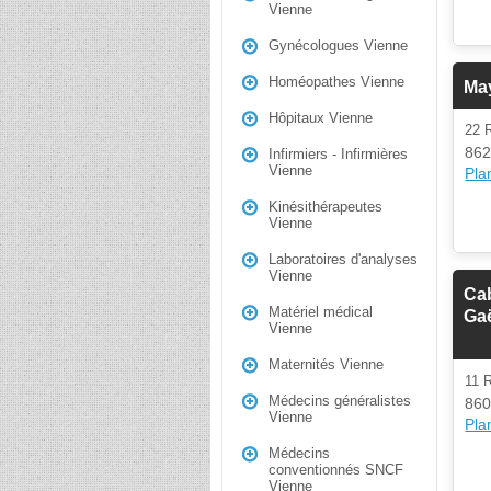
Vienne
Gynécologues Vienne
Homéopathes Vienne
May
Hôpitaux Vienne
22
862
Infirmiers - Infirmières
Vienne
Plan
Kinésithérapeutes
Vienne
Laboratoires d'analyses
Vienne
Cab
Matériel médical
Gaë
Vienne
Maternités Vienne
11 
Médecins généralistes
860
Vienne
Plan
Médecins
conventionnés SNCF
Vienne