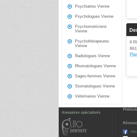
Psychiatres Vienne
Psychologues Vienne
Psychomotriciens
De
Vienne
Psychothérapeutes
8 R
Vienne
861
Plan
Radiologues Vienne
Rhumatologues Vienne
Sages-femmes Vienne
Stomatologues Vienne
Vétérinaires Vienne
Phlébol
Annuaires spécialisés
Réseau
All