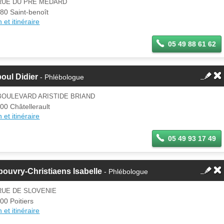
 RUE DU PRE MEDARD
80 Saint-benoît
 et itinéraire
05 49 88 61 62
oul Didier
- Phlébologue
BOULEVARD ARISTIDE BRIAND
00 Châtellerault
 et itinéraire
05 49 93 17 49
ouvry-Christiaens Isabelle
- Phlébologue
RUE DE SLOVENIE
00 Poitiers
 et itinéraire