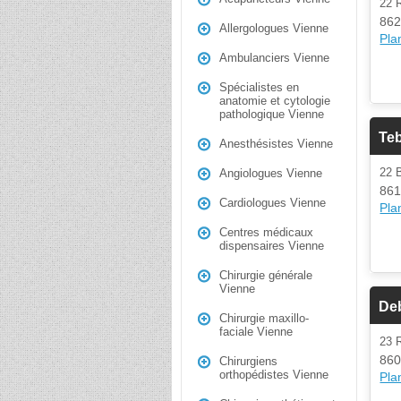
22
862
Allergologues Vienne
Plan
Ambulanciers Vienne
Spécialistes en
anatomie et cytologie
pathologique Vienne
Teb
Anesthésistes Vienne
22 
Angiologues Vienne
861
Cardiologues Vienne
Plan
Centres médicaux
dispensaires Vienne
Chirurgie générale
Vienne
Deb
Chirurgie maxillo-
faciale Vienne
23 
860
Chirurgiens
orthopédistes Vienne
Plan