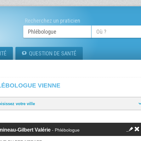
Recherchez un praticien
ITÉ
QUESTION DE SANTÉ
LÉBOLOGUE VIENNE
ineau-Gilbert Valérie
- Phlébologue