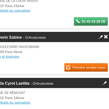
RUE DE LA CROIX NIVERT
Se
15 Paris 15ème
Si vous êtes ce membre, mettez à
connecter
étails du spécialiste
jour ces informations sur votre
espace Pro.
01 43 43 29 08
verin Sabine
- Orthodontiste
 BOULEVARD HAUSSMANN
09 Paris 9ème
 et itinéraire
Prendre rendez-vous
fermer
a Cyrot Laetitia
- Orthodontiste
Cette fiche est la propriété
d'un membre.
RUE DE RÉMUSAT
Se
16 Paris 16ème
Si vous êtes ce membre, mettez à
connecter
étails du spécialiste
jour ces informations sur votre
espace Pro.