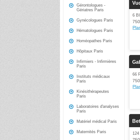
Vu
Gérontologues -
Gériatres Paris
6 B
Gynécologues Paris
750
Plan
Hématologues Paris
Homéopathes Paris
Hôpitaux Paris
Infirmiers - Infirmières
Ga
Paris
66
Instituts médicaux
750
Paris
Plan
Kinésithérapeutes
Paris
Laboratoires d'analyses
Paris
Bet
Matériel médical Paris
Maternités Paris
124
750