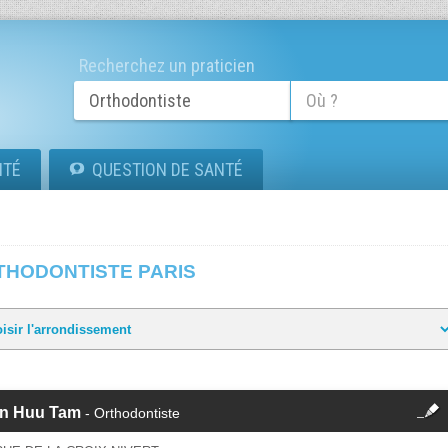
Recherchez un praticien
ITÉ
QUESTION DE SANTÉ
THODONTISTE PARIS
fermer
an Huu Tam
- Orthodontiste
Cette fiche est la propriété
d'un membre.