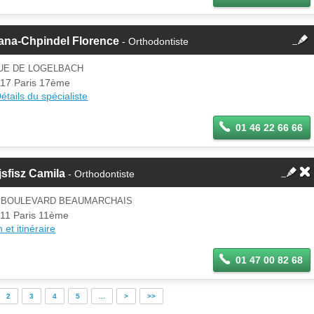
fermer
ana-Chpindel Florence
- Orthodontiste
Cette fiche est la propriété
d'un membre.
RUE DE LOGELBACH
Se
17 Paris 17ème
Si vous êtes ce membre, mettez à
connecter
étails du spécialiste
jour ces informations sur votre
espace Pro.
01 46 22 66 66
sfisz Camila
- Orthodontiste
2 BOULEVARD BEAUMARCHAIS
11 Paris 11ème
 et itinéraire
01 47 00 82 68
2
3
4
5
...
>
>>