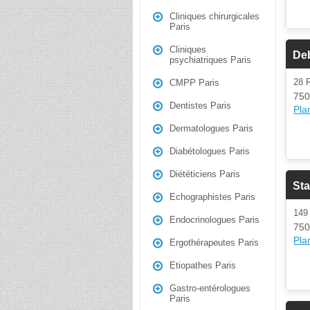
Cliniques chirurgicales
Paris
Cliniques
Deb
psychiatriques Paris
28 
CMPP Paris
750
Dentistes Paris
Plan
Dermatologues Paris
Diabétologues Paris
Diététiciens Paris
St
Echographistes Paris
149
Endocrinologues Paris
750
Plan
Ergothérapeutes Paris
Etiopathes Paris
Gastro-entérologues
Paris