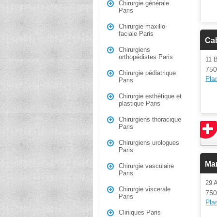
Chirurgie générale
Paris
Chirurgie maxillo-
faciale Paris
Ca
Chirurgiens
orthopédistes Paris
11 
750
Chirurgie pédiatrique
Plan
Paris
Chirurgie esthétique et
plastique Paris
Chirurgiens thoracique
Paris
Chirurgiens urologues
Paris
Mar
Chirurgie vasculaire
Paris
29
Chirurgie viscerale
750
Paris
Plan
Cliniques Paris