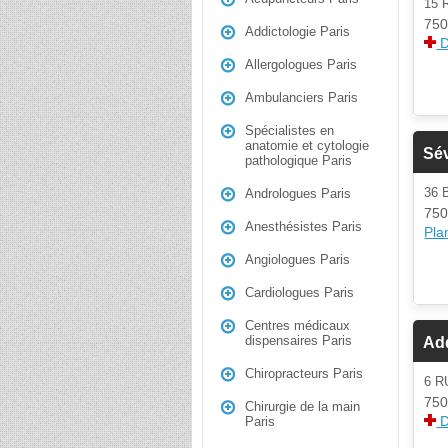
15 
750
Addictologie Paris
D
Allergologues Paris
Ambulanciers Paris
Spécialistes en
anatomie et cytologie
Sé
pathologique Paris
36
Andrologues Paris
750
Anesthésistes Paris
Plan
Angiologues Paris
Cardiologues Paris
Centres médicaux
dispensaires Paris
Add
Chiropracteurs Paris
6 
750
Chirurgie de la main
D
Paris