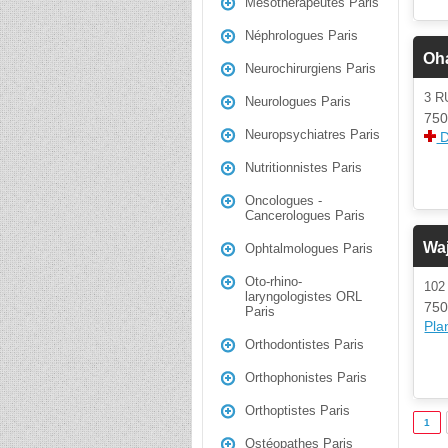
Mésothérapeutes Paris
Néphrologues Paris
Oh
Neurochirurgiens Paris
3 
Neurologues Paris
750
Neuropsychiatres Paris
D
Nutritionnistes Paris
Oncologues -
Cancerologues Paris
Waj
Ophtalmologues Paris
Oto-rhino-
10
laryngologistes ORL
750
Paris
Plan
Orthodontistes Paris
Orthophonistes Paris
Orthoptistes Paris
1
Ostéopathes Paris