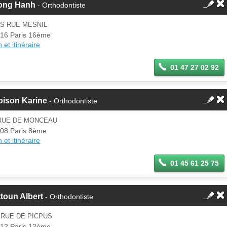
ong Hanh
- Orthodontiste
IS RUE MESNIL
16 Paris 16ème
 et itinéraire
01 47 27 02 92
bison Karine
- Orthodontiste
 RUE DE MONCEAU
08 Paris 8ème
 et itinéraire
01 45 61 25 75
toun Albert
- Orthodontiste
 RUE DE PICPUS
12 Paris 12ème