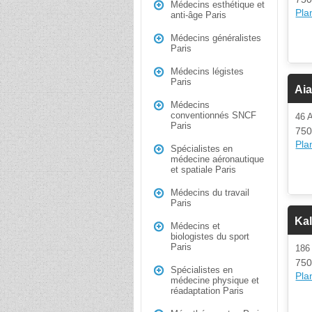
Médecins esthétique et
Plan
anti-âge Paris
Médecins généralistes
Paris
Médecins légistes
Paris
Aia
Médecins
conventionnés SNCF
46 
Paris
750
Plan
Spécialistes en
médecine aéronautique
et spatiale Paris
Médecins du travail
Paris
Kal
Médecins et
biologistes du sport
Paris
186
750
Spécialistes en
Plan
médecine physique et
réadaptation Paris