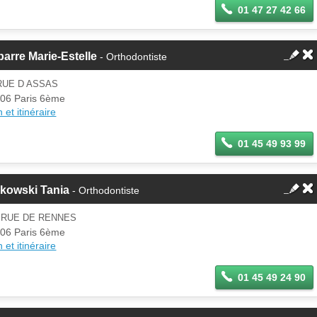
01 47 27 42 66
arre Marie-Estelle
- Orthodontiste
RUE D ASSAS
06 Paris 6ème
 et itinéraire
01 45 49 93 99
akowski Tania
- Orthodontiste
 RUE DE RENNES
06 Paris 6ème
 et itinéraire
01 45 49 24 90