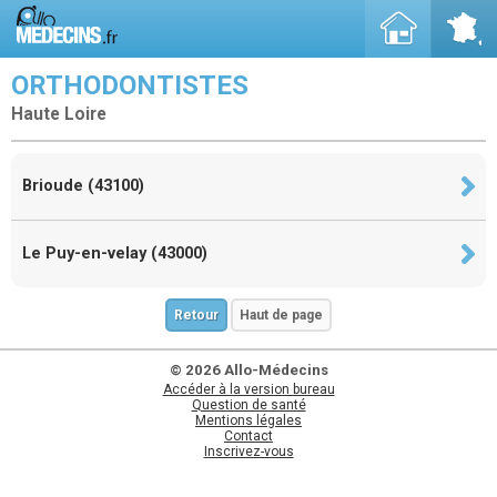
ORTHODONTISTES
Haute Loire
Brioude (43100)
Le Puy-en-velay (43000)
Retour
Haut de page
© 2026 Allo-Médecins
Accéder à la version bureau
Question de santé
Mentions légales
Contact
Inscrivez-vous